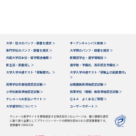
専門学校の資料請求
大学院の資料請求
大学入学共通テスト「受験案
留学・進学関連、塾・予備校
内」の請求
大学入学共通テスト「受験上の
高等学校卒業程度認定試験
配慮案内」の請求
大学・短大のパンフ・願書を請求 ＞
オープンキャンパス検索 ＞
幼稚園教員資格認定試験
小学校教員資格認定試験
専門学校のパンフ・願書を請求 ＞
大学院のパンフ・願書を請求 ＞
外国大学日本校・留学関連機関 ＞
新聞奨学会・進学情報誌 ＞
高等学校（情報）教員資格認定
新生活・部屋探し ＞
進学塾・予備校、高卒認定予備校 ＞
試験
大学入学共通テスト「受験案内」 ＞
大学入学共通テスト「受験上の配慮案内」
＞
高等学校卒業程度認定試験 ＞
幼稚園教員資格認定試験 ＞
大学研究
大学検索
小学校教員資格認定試験 ＞
高等学校（情報）教員資格認定試験 ＞
テレメールお支払いサイト ＞
Ｑ＆Ａ よくあるご質問 ＞
大学進学IDについて ＞
ユーザーサポート ＞
大学で学べる内容や特徴を調べる
テレメール進学サイトを管理運営する株式会社フロムページは、個人情報を適切
に取り扱う企業としてプライバシーマークの使用を認められた認定事業者です。
登録番号 10860126
国際・グローバルに強い大学特
新増設大学・学部・学科特集
集