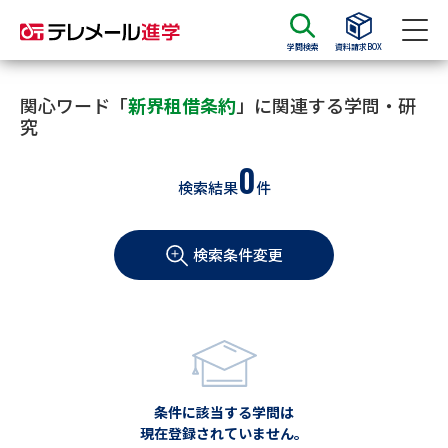
学問検索
資料請求BOX
資料請求
資料検索
関心ワード「
新界租借条約
」に関連する学問・研
究
0
大学・短大の資料種類から請求
検索結果
件
大学パンフ
学部・学科パンフ
検索条件変更
総合型選抜・学校推薦型選抜 募
大学入学共通テスト利用選抜の
集要項＆願書
募集要項＆願書
過去問題集
大学・短大以外の資料から請求
条件に該当する学問は
現在登録されていません。