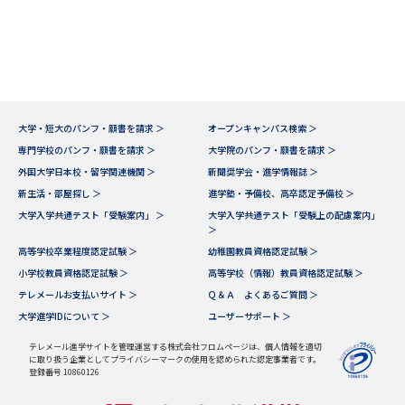
専門学校の資料請求
大学院の資料請求
大学入学共通テスト「受験案
留学・進学関連、塾・予備校
内」の請求
大学入学共通テスト「受験上の
高等学校卒業程度認定試験
配慮案内」の請求
大学・短大のパンフ・願書を請求 ＞
オープンキャンパス検索 ＞
幼稚園教員資格認定試験
小学校教員資格認定試験
専門学校のパンフ・願書を請求 ＞
大学院のパンフ・願書を請求 ＞
外国大学日本校・留学関連機関 ＞
新聞奨学会・進学情報誌 ＞
高等学校（情報）教員資格認定
新生活・部屋探し ＞
進学塾・予備校、高卒認定予備校 ＞
試験
大学入学共通テスト「受験案内」 ＞
大学入学共通テスト「受験上の配慮案内」
＞
高等学校卒業程度認定試験 ＞
幼稚園教員資格認定試験 ＞
大学研究
大学検索
小学校教員資格認定試験 ＞
高等学校（情報）教員資格認定試験 ＞
テレメールお支払いサイト ＞
Ｑ＆Ａ よくあるご質問 ＞
大学進学IDについて ＞
ユーザーサポート ＞
大学で学べる内容や特徴を調べる
テレメール進学サイトを管理運営する株式会社フロムページは、個人情報を適切
に取り扱う企業としてプライバシーマークの使用を認められた認定事業者です。
登録番号 10860126
国際・グローバルに強い大学特
新増設大学・学部・学科特集
集