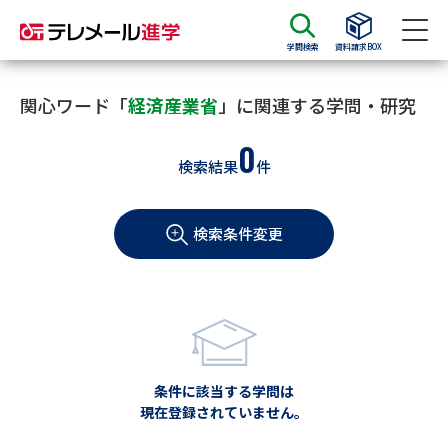
学問検索
資料請求BOX
資料請求
資料検索
関心ワード「
経済産業省
」に関連する学問・研究
0
検索結果
件
大学・短大の資料種類から請求
検索条件変更
大学パンフ
学部・学科パンフ
総合型選抜・学校推薦型選抜 募
大学入学共通テスト利用選抜の
集要項＆願書
募集要項＆願書
過去問題集
条件に該当する学問は
大学・短大以外の資料から請求
現在登録されていません。