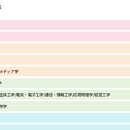
野
学問発見
大学で学びたい学問発見
学問のミニ講義「夢ナビ講義」
学問分
メディア学
ユーザーサポート
学
生体工学/電気・電子工学/通信・情報工学/応用物理学/経営工学
Ｑ＆Ａ よくあるご質問
大学進学IDにつ
資料の料金の
お支払いについて
受付内容
林学
個人情報取扱規定
特定商取引表記
お
受験情報リンク