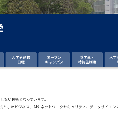
大学入学共通テスト「受験案内」の請求
大学入学共通テスト「受験上の配慮案内
幼稚園教員資格認定試験
小学校教員資
学
高等学校（情報）教員資格認定試験
大学研究
入学者選抜
オープン
奨学金・
入学
日程
キャンパス
特待生制度
大学で学べる内容や特徴を調
新増設大学・学部・学科特集
国際・グ
データサイエンス特集
奨学金・特待生
かせない技術となっています。
進路の３択
新学年スタート号特集ペー
を核としたビジネス、AIやネットワークセキュリティ、データサイエン
新学年スタート号特集ページ（高2生用