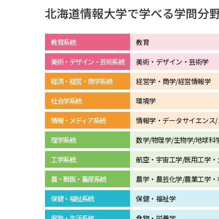
北海道情報大学で学べる学問分
教育系統
教育
美術・デザイン・芸術系統
美術・デザイン・芸術学
経済・経営・商学系統
経営学・商学/経営情報学
社会学系統
環境学
情報・メディア系統
情報学・データサイエンス/
理学系統
数学/物理学/生物学/地球科
工学系統
航空・宇宙工学/医用工学・
農・獣医・畜産系統
農学・農芸化学/農業工学・
保健・福祉系統
保健・福祉学
家政・生活系統
食物・栄養学