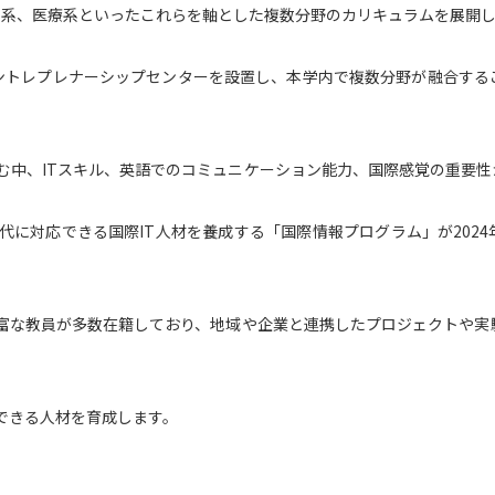
ア系、医療系といったこれらを軸とした複数分野のカリキュラムを展開
SELFBRAND特集ページ
アントレプレナーシップセンターを設置し、本学内で複数分野が融合する
オープンキャンパスなどを調
オープンキャンパス検索
実施プログラ
む中、ITスキル、英語でのコミュニケーション能力、国際感覚の重要性
来場型・Web型イベント特集
夢ナビ
に対応できる国際IT人材を養成する「国際情報プログラム」が2024
受験準備
富な教員が多数在籍しており、地域や企業と連携したプロジェクトや実
志望校・出願校を調べる
併願校選び
受験スケジュールを立てよ
できる人材を育成します。
テレメール全国一斉進学調査
新生活お