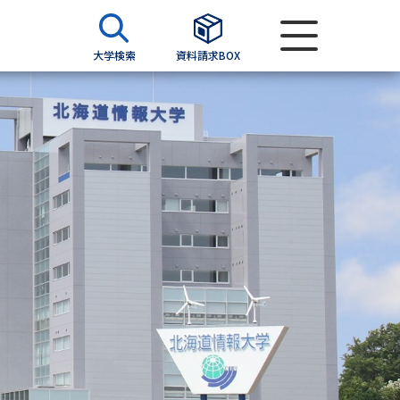
大学検索
資料請求BOX
資料検索
求
願書
＆願書
過去問題集
求
留学・進学関連、塾・予備校