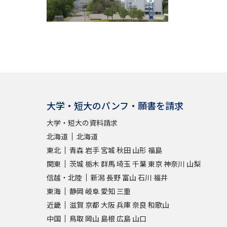
大学・短大のパンフ・願書を請求
大学・短大の資料請求
北海道
北海道
東北
青森
岩手
宮城
秋田
山形
福島
関東
茨城
栃木
群馬
埼玉
千葉
東京
神奈川
山梨
信越・北陸
新潟
長野
富山
石川
福井
東海
静岡
岐阜
愛知
三重
近畿
滋賀
京都
大阪
兵庫
奈良
和歌山
中国
鳥取
岡山
島根
広島
山口