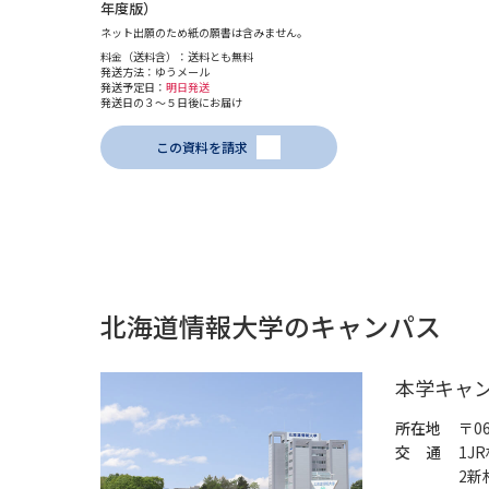
年度版）
ネット出願のため紙の願書は含みません。
料金（送料含）：送料とも無料
発送方法：ゆうメール
発送予定日：
明日発送
発送日の３～５日後にお届け
この資料を請求
北海道情報大学のキャンパス
本学キャ
所在地
〒0
交 通
1J
2新