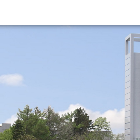
資料請求
大学・短大の資料種類から請
大学パンフ
学部・学科パンフ
総合型選抜・学校推薦型選抜 募集要項＆
大学入学共通テスト利用選抜の募集要項
大学・短大以外の資料から請
専門学校の資料請求
大学院の資料請求