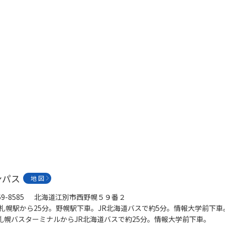
ンパス
地 図
69-8585 北海道江別市西野幌５９番２
R札幌駅から25分。野幌駅下車。JR北海道バスで約5分。情報大学前下車
札幌バスターミナルからJR北海道バスで約25分。情報大学前下車。