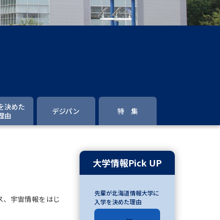
」の請求
高等学校卒業程度認定試験
格認定試験
大学検索
を決めた
デジパン
特 集
理由
べる
ローバルに強い大学特集
大学情報Pick UP
制度特集
デジタルパンフレット
先輩が北海道情報大学に
ジ（高3生用）
ス、宇宙情報をはじ
入学を決めた理由
）