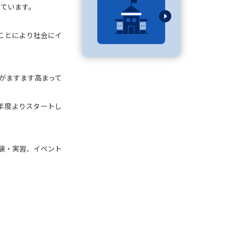
しています。
ことにより社会にイ
べる
ムから探す
がますます高まって
ライブ
年度よりスタートし
資料検索
験・実習、イベント
う
先輩が入学を決めた理由
役立ちガイド