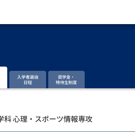
資料請求
大学・短大の資料種類から請
大学パンフ
学部・学科パンフ
入学者選抜
奨学金・
日程
特待生制度
総合型選抜・学校推薦型選抜 募集要項＆
大学入学共通テスト利用選抜の募集要項
大学・短大以外の資料から請
学科 心理・スポーツ情報専攻
専門学校の資料請求
大学院の資料請求