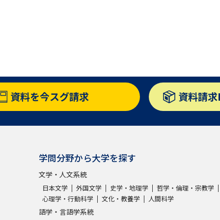
SELFBRAND特集ページ
オープンキャンパスなどを調
オープンキャンパス検索
実施プログラ
来場型・Web型イベント特集
夢ナビ
資料を
今スグ請求
資料請求
受験準備
学問分野から大学を探す
志望校・出願校を調べる
文学・人文系統
併願校選び
受験スケジュールを立てよ
日本文学
外国文学
史学・地理学
哲学・倫理・宗教学
心理学・行動科学
文化・教養学
人間科学
テレメール全国一斉進学調査
新生活お
語学・言語学系統