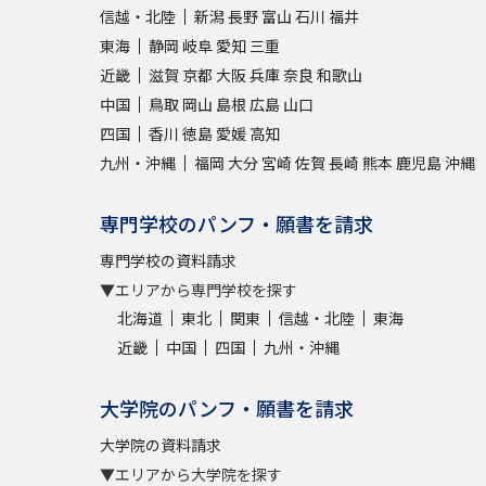
信越・北陸
新潟
長野
富山
石川
福井
東海
静岡
岐阜
愛知
三重
近畿
滋賀
京都
大阪
兵庫
奈良
和歌山
中国
鳥取
岡山
島根
広島
山口
四国
香川
徳島
愛媛
高知
九州・沖縄
福岡
大分
宮崎
佐賀
長崎
熊本
鹿児島
沖縄
専門学校のパンフ・願書を請求
専門学校の資料請求
▼エリアから専門学校を探す
北海道
東北
関東
信越・北陸
東海
近畿
中国
四国
九州・沖縄
大学院のパンフ・願書を請求
大学院の資料請求
▼エリアから大学院を探す