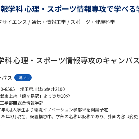
大学入学共通テスト「受験案内」の請求
情報学科 心理・スポーツ情報専攻で学べる
大学入学共通テスト「受験上の配慮案内
タサイエンス / 通信・情報工学 / スポーツ・健康科学
幼稚園教員資格認定試験
小学校教員資
高等学校（情報）教員資格認定試験
報学科 心理・スポーツ情報専攻のキャンパ
大学研究
ンパス
地 図
大学で学べる内容や特徴を調
50-8585 埼玉県川越市鯨井2100
武東上線「鶴ヶ島駅」より徒歩10分
新増設大学・学部・学科特集
国際・グ
工学部■総合情報学部
27年4月入学生より環境イノベーション学部※を開設予定
データサイエンス特集
奨学金・特待生
025年3月現在、設置構想中。学部の名称は仮称であり、計画内容は変
進路の３択
新学年スタート号特集ペー
。
新学年スタート号特集ページ（高2生用