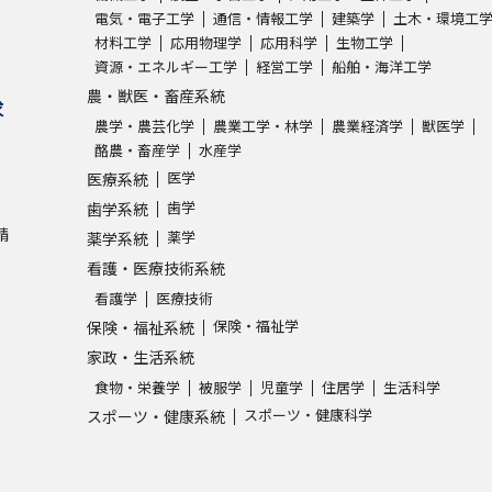
電気・電子工学
通信・情報工学
建築学
土木・環境工
材料工学
応用物理学
応用科学
生物工学
資源・エネルギー工学
経営工学
船舶・海洋工学
農・獣医・畜産系統
求
農学・農芸化学
農業工学・林学
農業経済学
獣医学
酪農・畜産学
水産学
医学
医療系統
歯学
歯学系統
請
薬学
薬学系統
看護・医療技術系統
看護学
医療技術
保険・福祉学
保険・福祉系統
家政・生活系統
食物・栄養学
被服学
児童学
住居学
生活科学
スポーツ・健康科学
スポーツ・健康系統