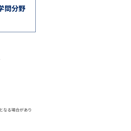
学問分野
」の請求
高等学校卒業程度認定試験
格認定試験
ス
大学検索
べる
ローバルに強い大学特集
制度特集
デジタルパンフレット
更となる場合があり
ジ（高3生用）
）