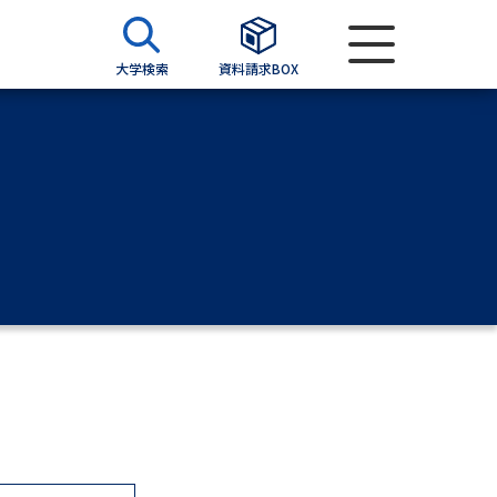
大学検索
資料請求BOX
資料検索
求
願書
＆願書
過去問題集
求
留学・進学関連、塾・予備校