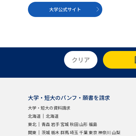
大学公式サイト
クリア
大学・短大のパンフ・願書を請求
大学・短大の資料請求
北海道
北海道
東北
青森
岩手
宮城
秋田
山形
福島
関東
茨城
栃木
群馬
埼玉
千葉
東京
神奈川
山梨