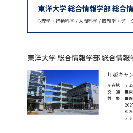
東洋大学 総合情報学部 総合
心理学・行動科学 / 人間科学 / 情報学・デー
東洋大学 総合情報学部 総合情
川越キャ
所在地
〒3
交 通
■東
対 象
■理
20
※2
ます