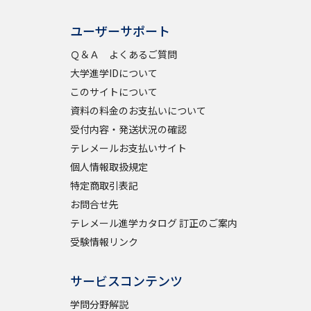
ユーザーサポート
学問検索
Ｑ＆Ａ よくあるご質問
大学進学IDについて
このサイトについて
資料の料金のお支払いについて
野解説
学問の教科書
夢ナビライブ
受付内容・発送状況の確認
テレメールお支払いサイト
個人情報取扱規定
特定商取引表記
お問合せ先
テレメール進学カタログ 訂正のご案内
いて
このサイトについて
受験情報リンク
・発送状況の確認
テレメール
お支払いサイト
問合せ先
テレメール進学カタログ
訂正のご案内
サービスコンテンツ
学問分野解説