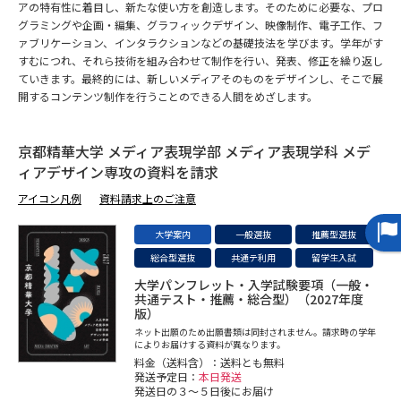
アの特有性に着目し、新たな使い方を創造します。そのために必要な、プロ
グラミングや企画・編集、グラフィックデザイン、映像制作、電子工作、フ
データサイエンス特集
奨学金・特待生制度特集
ァブリケーション、インタラクションなどの基礎技法を学びます。学年がす
すむにつれ、それら技術を組み合わせて制作を行い、発表、修正を繰り返し
ていきます。最終的には、新しいメディアそのものをデザインし、そこで展
デジタルパンフレット
進路の３択
開するコンテンツ制作を行うことのできる人間をめざします。
新学年スタート号特集ページ
新学年スタート号特集ページ
（高3生用）
（高2生用）
京都精華大学 メディア表現学部 メディア表現学科 メデ
ィアデザイン専攻の資料を請求
SELFBRAND特集ページ
アイコン凡例
資料請求上のご注意
オープンキャンパスなどを調べる
大学案内
一般選抜
推薦型選抜
総合型選抜
共通テ利用
留学生入試
オープンキャンパス検索
実施プログラムから探す
大学パンフレット・入学試験要項（一般・
共通テスト・推薦・総合型）（2027年度
版）
来場型・Web型イベント特集
夢ナビライブ
ネット出願のため出願書類は同封されません。請求時の学年
によりお届けする資料が異なります。
料金（送料含）：送料とも無料
発送予定日：
本日発送
発送日の３～５日後にお届け