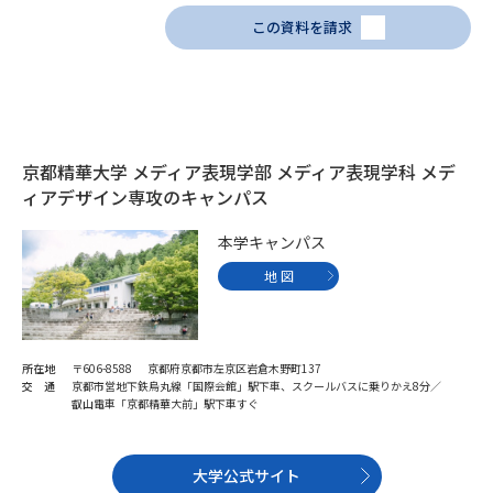
受験準備
資料検索
この資料を請求
志望校・出願校を調べる
併願校選び
受験スケジュールを立てよう
京都精華大学 メディア表現学部 メディア表現学科 メデ
ィアデザイン専攻のキャンパス
先輩が入学を決めた理由
テレメール全国一斉進学調査
本学キャンパス
新生活お役立ちガイド
地 図
学問発見
学問検索
所在地
〒606-8588 京都府京都市左京区岩倉木野町137
交 通
京都市営地下鉄烏丸線「国際会館」駅下車、スクールバスに乗りかえ8分／
叡山電車「京都精華大前」駅下車すぐ
大学で学びたい学問発見
大学公式サイト