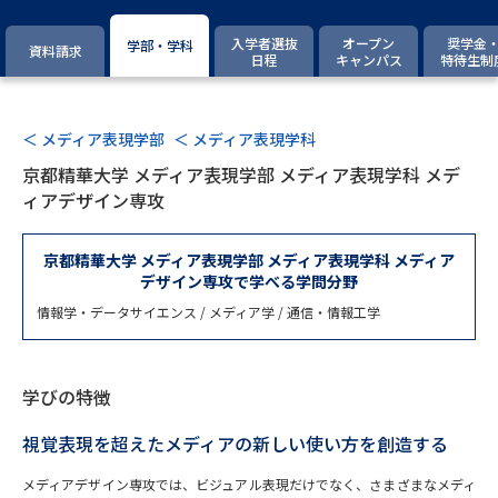
専門学校の資料請求
大学院の資料請求
入学者選抜
オープン
奨学金
学部・学科
資料請求
大学入学共通テスト「受験案
日程
キャンパス
特待生制
留学・進学関連、塾・予備校
内」の請求
大学入学共通テスト「受験上の
高等学校卒業程度認定試験
配慮案内」の請求
＜ メディア表現学部
＜ メディア表現学科
京都精華大学 メディア表現学部 メディア表現学科 メデ
幼稚園教員資格認定試験
小学校教員資格認定試験
ィアデザイン専攻
高等学校（情報）教員資格認定
試験
京都精華大学 メディア表現学部 メディア表現学科 メディア
デザイン専攻で学べる学問分野
情報学・データサイエンス / メディア学 / 通信・情報工学
大学研究
大学検索
学びの特徴
大学で学べる内容や特徴を調べる
視覚表現を超えたメディアの新しい使い方を創造する
国際・グローバルに強い大学特
新増設大学・学部・学科特集
メディアデザイン専攻では、ビジュアル表現だけでなく、さまざまなメディ
集