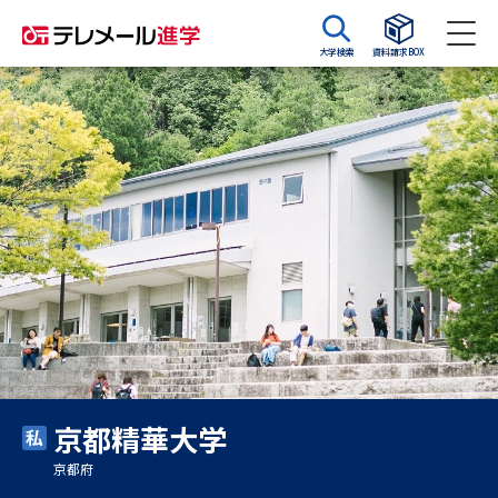
大学検索
資料請求BOX
資料請求
資料検索
大学・短大の資料種類から請求
大学パンフ
学部・学科パンフ
総合型選抜・学校推薦型選抜 募
大学入学共通テスト利用選抜の
集要項＆願書
募集要項＆願書
過去問題集
京都精華大学
大学・短大以外の資料から請求
京都府