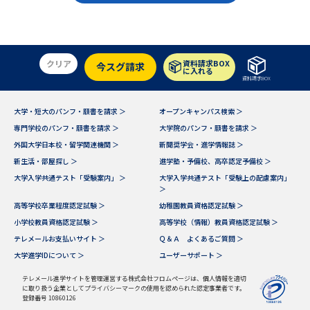
学問のミニ講義「夢ナビ講義」
学問分野解説
学問の教科書
夢ナビライブ
クリア
資料請求BOX
今スグ請求
に入れる
ユーザーサポート
資料請求BOX
大学・短大のパンフ・願書を請求 ＞
オープンキャンパス検索 ＞
Ｑ＆Ａ よくあるご質問
大学進学IDについて
専門学校のパンフ・願書を請求 ＞
大学院のパンフ・願書を請求 ＞
外国大学日本校・留学関連機関 ＞
新聞奨学会・進学情報誌 ＞
資料の料金の
受付内容・発送状況の確認
新生活・部屋探し ＞
進学塾・予備校、高卒認定予備校 ＞
お支払いについて
大学入学共通テスト「受験案内」 ＞
大学入学共通テスト「受験上の配慮案内」
テレメール
＞
個人情報取扱規定
お支払いサイト
高等学校卒業程度認定試験 ＞
幼稚園教員資格認定試験 ＞
小学校教員資格認定試験 ＞
高等学校（情報）教員資格認定試験 ＞
テレメール進学カタログ
特定商取引表記
訂正のご案内
テレメールお支払いサイト ＞
Ｑ＆Ａ よくあるご質問 ＞
大学進学IDについて ＞
ユーザーサポート ＞
テレメール進学サイトを管理運営する株式会社フロムページは、個人情報を適切
に取り扱う企業としてプライバシーマークの使用を認められた認定事業者です。
登録番号 10860126