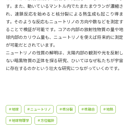
受験準備
資料検索
す。また、動いているマントル内でたまたまウランが濃縮さ
れ、連鎖反応を始めると核分裂による熱生成も起こり得ま
す。そのような反応もニュートリノの方向や数などを測定す
志望校・出願校を調べる
ることで検証が可能です。コアの内部の放射性物質の量や地
球内部のカリウム量も、ニュートリノを使えば将来的に測定
併願校選び
受験スケジュールを立てよう
が可能だとされています。
ニュートリノの性質の解明は、太陽内部の観測や光を反射し
先輩が入学を決めた理由
テレメール全国一斉進学調査
ない暗黒物質の正体を探る研究、ひいてはなぜ私たちが宇宙
に存在するのかという壮大な研究につながっていくのです。
新生活お役立ちガイド
学問発見
学問検索
＃地球
＃ニュートリノ
＃核分裂
＃核融合
＃地熱
大学で学びたい学問発見
＃地球物理学
＃方位磁針