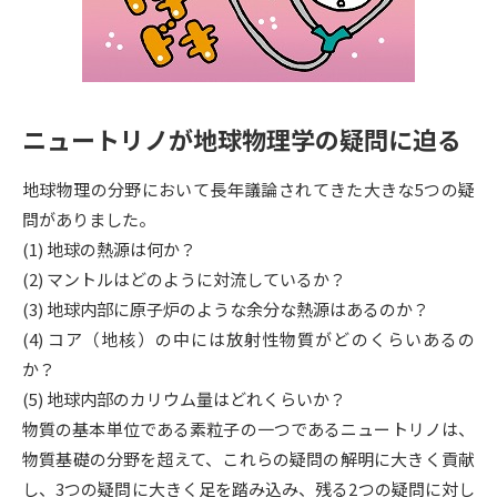
専門学校の資料請求
大学院の資料請求
大学入学共通テスト「受験案
留学・進学関連、塾・予備校
内」の請求
大学入学共通テスト「受験上の
高等学校卒業程度認定試験
ニュートリノが地球物理学の疑問に迫る
配慮案内」の請求
幼稚園教員資格認定試験
小学校教員資格認定試験
地球物理の分野において長年議論されてきた大きな5つの疑
問がありました。
高等学校（情報）教員資格認定
(1) 地球の熱源は何か？
試験
(2) マントルはどのように対流しているか？
(3) 地球内部に原子炉のような余分な熱源はあるのか？
大学研究
大学検索
(4) コア（地核）の中には放射性物質がどのくらいあるの
か？
(5) 地球内部のカリウム量はどれくらいか？
大学で学べる内容や特徴を調べる
物質の基本単位である素粒子の一つであるニュートリノは、
物質基礎の分野を超えて、これらの疑問の解明に大きく貢献
国際・グローバルに強い大学特
新増設大学・学部・学科特集
し、3つの疑問に大きく足を踏み込み、残る2つの疑問に対し
集