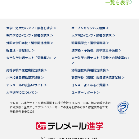
一覧を表示
大学・短大のパンフ・願書を請求 ＞
オープンキャンパス検索 ＞
専門学校のパンフ・願書を請求 ＞
大学院のパンフ・願書を請求 ＞
外国大学日本校・留学関連機関 ＞
新聞奨学会・進学情報誌 ＞
新生活・部屋探し ＞
進学塾・予備校、高卒認定予備校 ＞
大学入学共通テスト「受験案内」 ＞
大学入学共通テスト「受験上の配慮案内」
＞
高等学校卒業程度認定試験 ＞
幼稚園教員資格認定試験 ＞
小学校教員資格認定試験 ＞
高等学校（情報）教員資格認定試験 ＞
テレメールお支払いサイト ＞
Ｑ＆Ａ よくあるご質問 ＞
大学進学IDについて ＞
ユーザーサポート ＞
テレメール進学サイトを管理運営する株式会社フロムページは、個人情報を適切
に取り扱う企業としてプライバシーマークの使用を認められた認定事業者です。
登録番号 10860126
(C) 2002-2026 Frompage.Co.,Ltd.