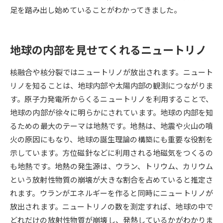
足を踏み出し始めていることがわかってきました。
データサイエンス特集
奨学金・特待生制度特集
地球の内部を見せてくれるニュートリノ
デジタルパンフレット
進路の３択
新学年スタート号特集ページ
新学年スタート号特集ページ
核融合や核分裂ではニュートリノが放出されます。ニュート
（高3生用）
（高2生用）
リノを知ることは、地球内部や太陽内部の観測につながりま
す。原子力発電所からくるニュートリノを利用することで、
SELFBRAND特集ページ
地球の内部が徐々に明らかにされています。地球の内部を知
るための最大のテーマは地熱です。地熱は、地震や火山の噴
オープンキャンパスなどを調べる
火の原因にもなり、地球の誕生理論の構築にも重要な役割を
示しています。方位磁針などに利用される地磁気をつくるの
オープンキャンパス検索
実施プログラムから探す
も地熱です。地熱の発生源は、ウラン、トリウム、カリウム
という放射性物質の崩壊が大きな割合を占めていると推定さ
来場型・Web型イベント特集
夢ナビライブ
れます。ウランがエネルギーを作ると同時にニュートリノが
放出されます。ニュートリノの数を測定すれば、地球の中で
どれだけの放射性物質が崩壊し、発熱しているかがわかりま