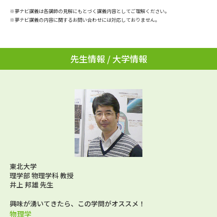
学問のミニ講義「夢ナビ講義」
学問分野解説
※夢ナビ講義は各講師の見解にもとづく講義内容としてご理解ください。
※夢ナビ講義の内容に関するお問い合わせには対応しておりません。
学問の教科書
夢ナビライブ
ユーザーサポート
先生情報 / 大学情報
Ｑ＆Ａ よくあるご質問
大学進学IDについて
資料の料金の
受付内容・発送状況の確認
お支払いについて
テレメール
個人情報取扱規定
お支払いサイト
テレメール進学カタログ
特定商取引表記
東北大学
訂正のご案内
理学部 物理学科 教授
井上 邦雄 先生
興味が湧いてきたら、この学問がオススメ！
物理学