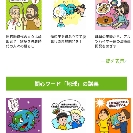
旧石器時代の人々は頑
微粒子を組み立てて次
酵母の実験から、アル
固者？ 謎多き先史時
世代の素材開発を！
ツハイマー病の治療薬
代の人々の暮らし
開発をめざす
一覧を表示
関心ワード「地球」の講義