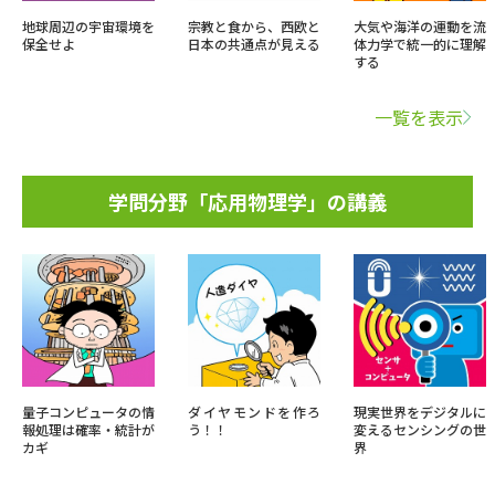
地球周辺の宇宙環境を
宗教と食から、西欧と
大気や海洋の運動を流
保全せよ
日本の共通点が見える
体力学で統一的に理解
する
一覧を表示
学問分野「応用物理学」の講義
量子コンピュータの情
ダイヤモンドを作ろ
現実世界をデジタルに
報処理は確率・統計が
う！！
変えるセンシングの世
カギ
界