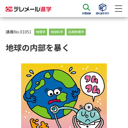
学問検索
資料請求BOX
資料請求
資料検索
講義No.01051
物理学
地球科学
応用物理学
地球の内部を暴く
大学・短大の資料種類から請求
大学パンフ
学部・学科パンフ
総合型選抜・学校推薦型選抜 募
大学入学共通テスト利用選抜の
集要項＆願書
募集要項＆願書
過去問題集
大学・短大以外の資料から請求