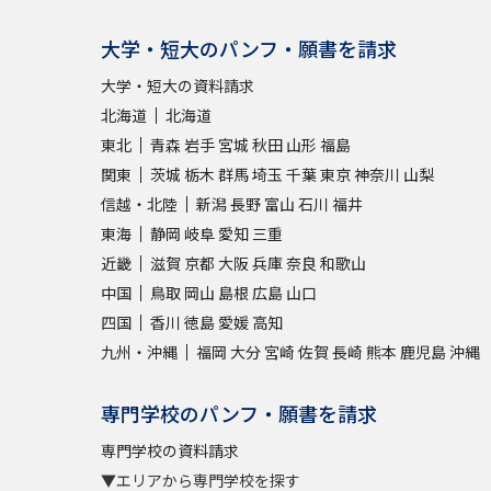
大学・短大のパンフ・願書を請求
大学・短大の資料請求
北海道
北海道
東北
青森
岩手
宮城
秋田
山形
福島
関東
茨城
栃木
群馬
埼玉
千葉
東京
神奈川
山梨
信越・北陸
新潟
長野
富山
石川
福井
東海
静岡
岐阜
愛知
三重
近畿
滋賀
京都
大阪
兵庫
奈良
和歌山
中国
鳥取
岡山
島根
広島
山口
四国
香川
徳島
愛媛
高知
九州・沖縄
福岡
大分
宮崎
佐賀
長崎
熊本
鹿児島
沖縄
専門学校のパンフ・願書を請求
専門学校の資料請求
▼エリアから専門学校を探す