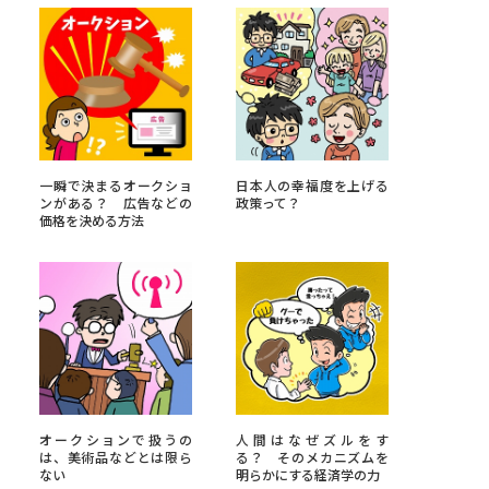
べる
ムから探す
ライブ
一瞬で決まるオークショ
日本人の幸福度を上げる
ンがある？ 広告などの
政策って？
価格を決める方法
資料検索
う
先輩が入学を決めた理由
オークションで扱うの
人間はなぜズルをす
役立ちガイド
は、美術品などとは限ら
る？ そのメカニズムを
ない
明らかにする経済学の力