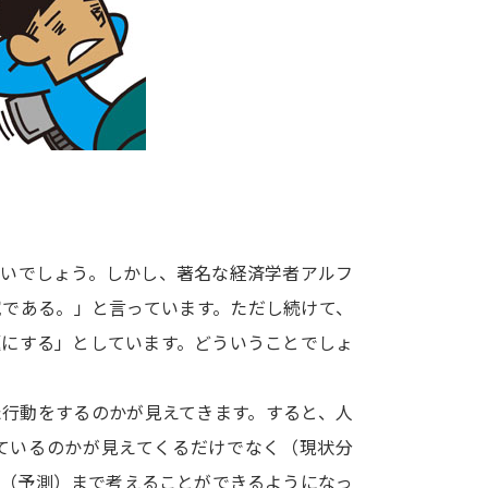
大学入学共通テスト「受験案内」の請求
大学入学共通テスト「受験上の配慮案内
幼稚園教員資格認定試験
小学校教員資
高等学校（情報）教員資格認定試験
大学研究
多いでしょう。しかし、著名な経済学者アルフ
大学で学べる内容や特徴を調
究である。」と言っています。ただし続けて、
題にする」としています。どういうことでしょ
新増設大学・学部・学科特集
国際・グ
データサイエンス特集
奨学金・特待生
た行動をするのかが見えてきます。すると、人
進路の３択
新学年スタート号特集ペー
ているのかが見えてくるだけでなく（現状分
新学年スタート号特集ページ（高2生用
か（予測）まで考えることができるようになっ