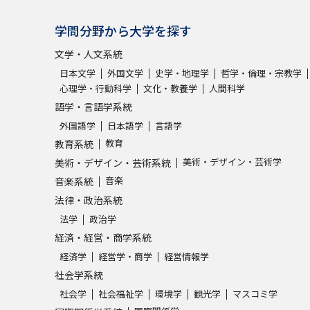
学問分野から大学を探す
文学・人文系統
日本文学
外国文学
史学・地理学
哲学・倫理・宗教学
心理学・行動科学
文化・教養学
人間科学
語学・言語学系統
外国語学
日本語学
言語学
教育
教育系統
美術・デザイン・芸術学
美術・デザイン・芸術系統
音楽
音楽系統
法律・政治系統
法学
政治学
経済・経営・商学系統
経済学
経営学・商学
経営情報学
社会学系統
社会学
社会福祉学
環境学
観光学
マスコミ学