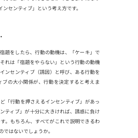
SELFBRAND特集ページ
インセンティブ」という考え方です。
オープンキャンパスなどを調
…
オープンキャンパス検索
実施プログラ
来場型・Web型イベント特集
夢ナビ
で宿題をしたら、行動の動機は、「ケーキ」で
、それは「宿題をやらない」という行動の動機
はインセンティブ（誘因）と呼び、ある行動を
受験準備
ィブの大小関係が、行動を決定すると考えま
志望校・出願校を調べる
など「行動を押さえるインセンティブ」があっ
センティブ」が十分に大きければ、誘惑に負け
併願校選び
受験スケジュールを立てよ
です。もちろん、すべてがこれで説明できるわ
テレメール全国一斉進学調査
新生活お
のではないでしょうか。