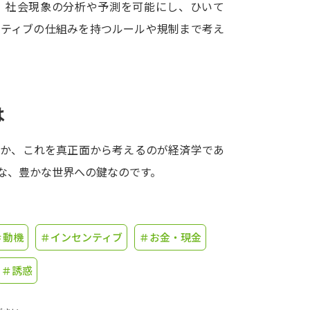
、社会現象の分析や予測を可能にし、ひいて
ンティブの仕組みを持つルールや規制まで考え
学問発見
大学で学びたい学問発見
は
学問のミニ講義「夢ナビ講義」
学問分
のか、これを真正面から考えるのが経済学であ
な、豊かな世界への鍵なのです。
ユーザーサポート
Ｑ＆Ａ よくあるご質問
大学進学IDにつ
＃動機
＃インセンティブ
＃お金・現金
資料の料金の
お支払いについて
受付内容
＃誘惑
個人情報取扱規定
特定商取引表記
お
受験情報リンク