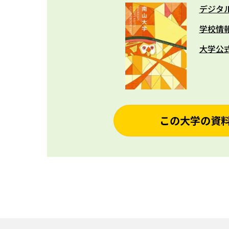
デジタ
学校情
大学公
この大学の資