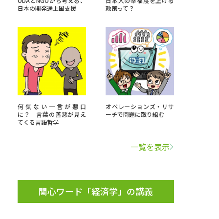
ODAとNGOから考える、
日本人の幸福度を上げる
日本の開発途上国支援
政策って？
」の請求
高等学校卒業程度認定試験
格認定試験
大学検索
何気ない一言が悪口
オペレーションズ・リサ
に？ 言葉の善悪が見え
ーチで問題に取り組む
てくる言語哲学
べる
一覧を表示
ローバルに強い大学特集
制度特集
デジタルパンフレット
関心ワード「経済学」の講義
ジ（高3生用）
）