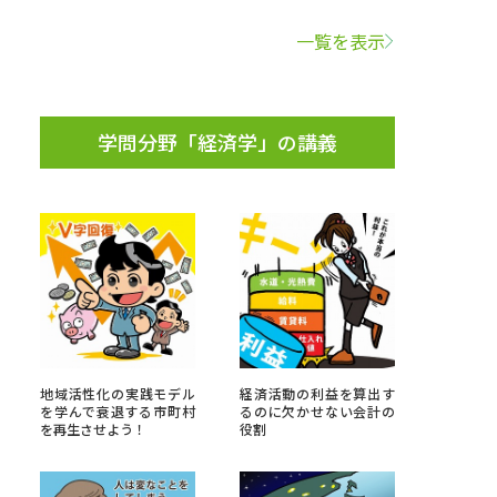
一覧を表示
学問検索
学問分野「経済学」の講義
野解説
学問の教科書
夢ナビライブ
いて
このサイトについて
地域活性化の実践モデル
経済活動の利益を算出す
・発送状況の確認
テレメール
お支払いサイト
を学んで衰退する市町村
るのに欠かせない会計の
を再生させよう！
役割
問合せ先
テレメール進学カタログ
訂正のご案内