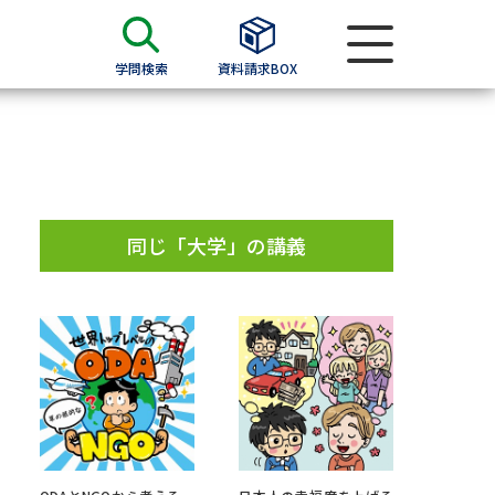
学問検索
資料請求BOX
資料検索
求
同じ「大学」の講義
願書
＆願書
過去問題集
求
留学・進学関連、塾・予備校