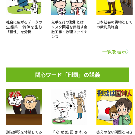
社会に広がるデータの
先手を打つ取引とは
日本社会の異物として
生態系 価値を生む
リスク回避を目指す金
の裁判員制度
「相性」を分析
融工学・数理ファイナ
ンス
一覧を表示
関心ワード「刑罰」の講義
刑法解釈を体験してみ
「なぜ処罰される
答えのない問題と向き