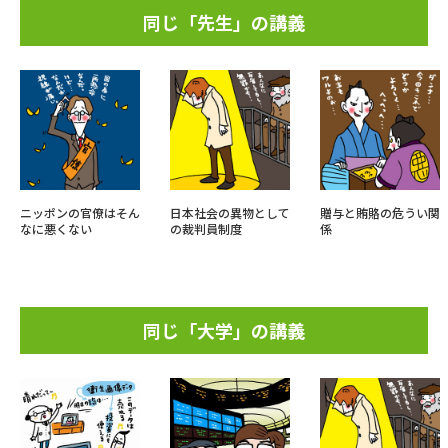
同じ「先生」の講義
ニッポンの官僚はそん
日本社会の異物として
贈与と賄賂の危うい関
なに悪くない
の裁判員制度
係
同じ「大学」の講義