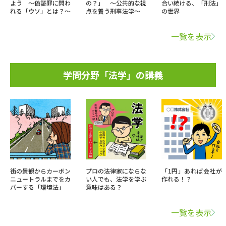
よう ～偽証罪に問わ
の？」 ～公共的な視
合い続ける、「刑法」
れる「ウソ」とは？～
点を養う刑事法学～
の世界
一覧を表示
学問分野「法学」の講義
街の景観からカーボン
プロの法律家にならな
「1円」あれば会社が
ニュートラルまでをカ
い人でも、法学を学ぶ
作れる！？
バーする「環境法」
意味はある？
一覧を表示