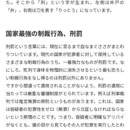
た。そこから「刑」という字が生まれ、左側は井戸の
「井」、右側は刀を表す「りっとう」になっています。
データサイエンス特集
奨学金・特待生制度特集
デジタルパンフレット
進路の３択
国家最強の制裁行為、刑罰
新学年スタート号特集ページ
新学年スタート号特集ページ
刑罰という言葉には、現在に至るまで血なまぐささがまとわ
（高3生用）
（高2生用）
りついています。現代の国家が犯罪者に対して保持している
SELFBRAND特集ページ
さまざまな制裁行為のうち、一番強力なものが刑罰です。な
にしろ、死刑で身体を物理的に消失させるという最も恐ろし
オープンキャンパスなどを調べる
い制裁行為をなし得るのは刑罰以外にありません。
ですから間違って適用されることがないよう、刑罰の適用に
オープンキャンパス検索
実施プログラムから探す
当たっては厳重な審議制度がとられています。例えば刑事裁
判では推定無罪の原則というものがあります。これは、国家
来場型・Web型イベント特集
夢ナビライブ
は容疑者の犯罪性をゼロ（無罪）から立証しなければならな
いという原理のことです。つまり、容疑者に明確なアリバイ
がなくとも、誰の目から見てもその人が犯罪を実行したとわ