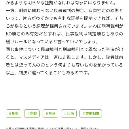
受験準備
資料検索
かるような明らかな証拠がなければ有罪にはなりません。
一方、刑罰に関わらない民事裁判の場合、有責推定の原則と
いって、片方がわずかでも有利な証拠を提示できれば、そち
志望校・出願校を調べる
らが勝ちという原理が採用されています。いわば刑事裁判が
KO勝ちのみ有効だとすれば、民事裁判は判定勝ちもありの
併願校選び
受験スケジュールを立てよう
緩いルールとなっていると言っていいでしょう。
同じ事件について民事裁判と刑事裁判とで異なった判決が出
先輩が入学を決めた理由
テレメール全国一斉進学調査
ると、マスメディアは一斉に非難します。しかし、後者は前
者とは違って人の命という何よりも尊いものを預かっている
新生活お役立ちガイド
以上、判決が違ってくることもあるのです。
学問発見
学問検索
＃刑罰
＃制裁
＃刑法
＃民法
＃死刑制度
大学で学びたい学問発見
※夢ナビ講義は各講師の見解にもとづく講義内容としてご理解ください。