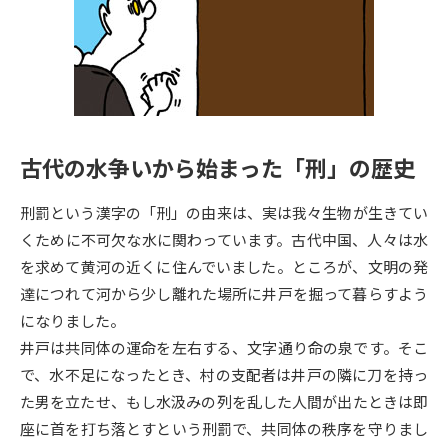
専門学校の資料請求
大学院の資料請求
大学入学共通テスト「受験案
留学・進学関連、塾・予備校
内」の請求
大学入学共通テスト「受験上の
高等学校卒業程度認定試験
配慮案内」の請求
古代の水争いから始まった「刑」の歴史
幼稚園教員資格認定試験
小学校教員資格認定試験
刑罰という漢字の「刑」の由来は、実は我々生物が生きてい
高等学校（情報）教員資格認定
試験
くために不可欠な水に関わっています。古代中国、人々は水
を求めて黄河の近くに住んでいました。ところが、文明の発
達につれて河から少し離れた場所に井戸を掘って暮らすよう
大学研究
大学検索
になりました。
井戸は共同体の運命を左右する、文字通り命の泉です。そこ
で、水不足になったとき、村の支配者は井戸の隣に刀を持っ
大学で学べる内容や特徴を調べる
た男を立たせ、もし水汲みの列を乱した人間が出たときは即
国際・グローバルに強い大学特
座に首を打ち落とすという刑罰で、共同体の秩序を守りまし
新増設大学・学部・学科特集
集