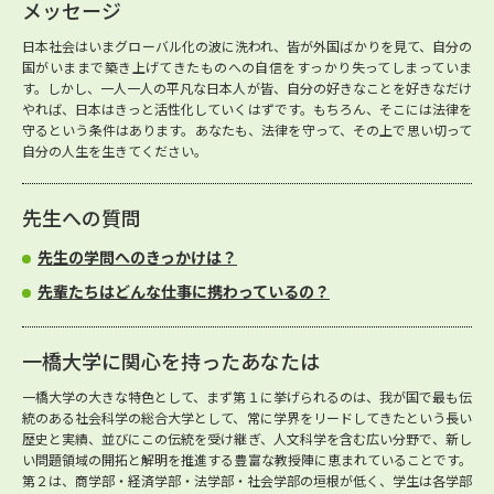
メッセージ
日本社会はいまグローバル化の波に洗われ、皆が外国ばかりを見て、自分の
国がいままで築き上げてきたものへの自信をすっかり失ってしまっていま
す。しかし、一人一人の平凡な日本人が皆、自分の好きなことを好きなだけ
やれば、日本はきっと活性化していくはずです。もちろん、そこには法律を
守るという条件はあります。あなたも、法律を守って、その上で思い切って
自分の人生を生きてください。
先生への質問
先生の学問へのきっかけは？
先輩たちはどんな仕事に携わっているの？
一橋大学に関心を持ったあなたは
一橋大学の大きな特色として、まず第１に挙げられるのは、我が国で最も伝
統のある社会科学の総合大学として、常に学界をリードしてきたという長い
歴史と実績、並びにこの伝統を受け継ぎ、人文科学を含む広い分野で、新し
い問題領域の開拓と解明を推進する豊富な教授陣に恵まれていることです。
第２は、商学部・経済学部・法学部・社会学部の垣根が低く、学生は各学部