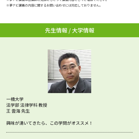
学問のミニ講義「夢ナビ講義」
学問分野解説
※夢ナビ講義の内容に関するお問い合わせには対応しておりません。
学問の教科書
夢ナビライブ
先生情報 / 大学情報
ユーザーサポート
Ｑ＆Ａ よくあるご質問
大学進学IDについて
資料の料金の
受付内容・発送状況の確認
お支払いについて
テレメール
個人情報取扱規定
お支払いサイト
一橋大学
テレメール進学カタログ
特定商取引表記
法学部 法律学科 教授
訂正のご案内
王 雲海 先生
興味が湧いてきたら、この学問がオススメ！