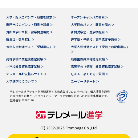
大学・短大のパンフ・願書を請求 ＞
オープンキャンパス検索 ＞
専門学校のパンフ・願書を請求 ＞
大学院のパンフ・願書を請求 ＞
外国大学日本校・留学関連機関 ＞
新聞奨学会・進学情報誌 ＞
新生活・部屋探し ＞
進学塾・予備校、高卒認定予備校 ＞
大学入学共通テスト「受験案内」 ＞
大学入学共通テスト「受験上の配慮案内」
＞
高等学校卒業程度認定試験 ＞
幼稚園教員資格認定試験 ＞
小学校教員資格認定試験 ＞
高等学校（情報）教員資格認定試験 ＞
テレメールお支払いサイト ＞
Ｑ＆Ａ よくあるご質問 ＞
大学進学IDについて ＞
ユーザーサポート ＞
テレメール進学サイトを管理運営する株式会社フロムページは、個人情報を適切
に取り扱う企業としてプライバシーマークの使用を認められた認定事業者です。
登録番号 10860126
(C) 2002-2026 Frompage.Co.,Ltd.