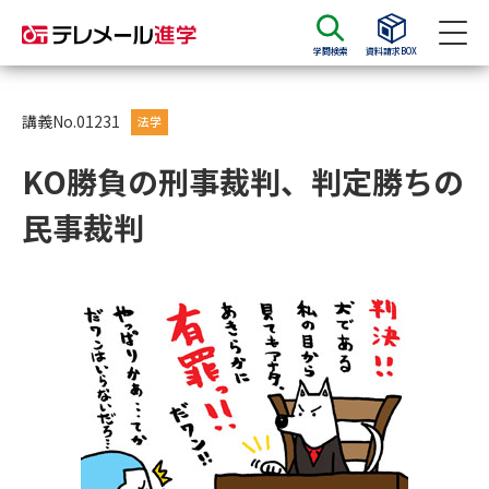
学問検索
資料請求BOX
資料請求
資料検索
講義No.01231
法学
KO勝負の刑事裁判、判定勝ちの
大学・短大の資料種類から請求
民事裁判
大学パンフ
学部・学科パンフ
総合型選抜・学校推薦型選抜 募
大学入学共通テスト利用選抜の
集要項＆願書
募集要項＆願書
過去問題集
大学・短大以外の資料から請求