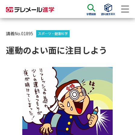
学問検索
資料請求BOX
資料請求
資料検索
講義No.01895
スポーツ・健康科学
運動のよい面に注目しよう
大学・短大の資料種類から請求
大学パンフ
学部・学科パンフ
総合型選抜・学校推薦型選抜 募
大学入学共通テスト利用選抜の
集要項＆願書
募集要項＆願書
過去問題集
大学・短大以外の資料から請求