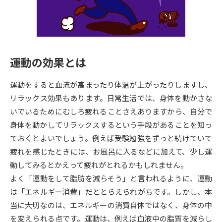
専門学校の資料請求
大学院の資料請求
大学入学共通テスト「受験案
留学・進学関連、塾・予備校
内」の請求
大学入学共通テスト「受験上の
高等学校卒業程度認定試験
運動の効果とは
配慮案内」の請求
幼稚園教員資格認定試験
小学校教員資格認定試験
運動をすると血流が高まったり体温が上がったりしますし、
リラックス効果もあります。日常生活では、身体を動かさな
高等学校（情報）教員資格認定
いでいるためにむしろ疲れることさえありますから、自分で
試験
身体を動かしてリラックスするという手段があることを知っ
ておくとよいでしょう。例えば受験勉強をずっと続けていて
大学研究
大学検索
疲れを感じたときには、お風呂に入るなどに加えて、少し運
動してみるとかえって疲れがとれるかもしれません。
よく「運動をして脂肪を減らそう」と言われるように、運動
大学で学べる内容や特徴を調べる
は「エネルギー消費」だととらえられがちです。しかし、本
当に大切なのは、エネルギーの消費自体ではなく、身体の中
国際・グローバルに強い大学特
新増設大学・学部・学科特集
を変えられる点です。運動は、例えば血液中の脂質を減らし
集