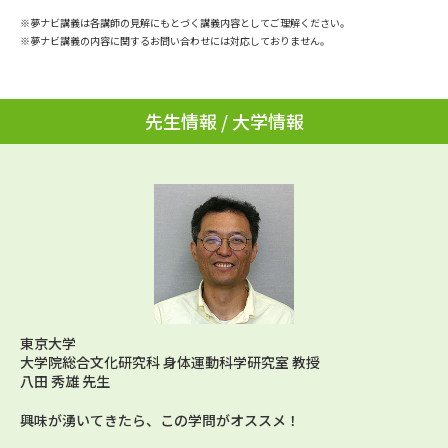
学問のミニ講義「夢ナビ講義」
学問分野解説
※夢ナビ講義は各講師の見解にもとづく講義内容としてご理解ください。
※夢ナビ講義の内容に関するお問い合わせには対応しておりません。
学問の教科書
夢ナビライブ
ユーザーサポート
先生情報 / 大学情報
Ｑ＆Ａ よくあるご質問
大学進学IDについて
資料の料金の
受付内容・発送状況の確認
お支払いについて
テレメール
個人情報取扱規定
お支払いサイト
テレメール進学カタログ
特定商取引表記
東京大学
訂正のご案内
大学院総合文化研究科 身体運動科学研究室 教授
八田 秀雄 先生
興味が湧いてきたら、この学問がオススメ！