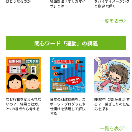
はどうなるのか
紙設計法「オリガマイ
をバイオイメージング
ザ」とは
と数学で解く
一覧を表示
関心ワード「運動」の講義
なぜ行動を変えられな
日本の財政課題を、ス
睡眠中に顎が暴走す
いの？ 結果と効力、
ポーツ・プログラムや
る？ 歯ぎしりの仕組
2つの視点から考える
仕掛けを活用して解決
みを探る
する
一覧を表示