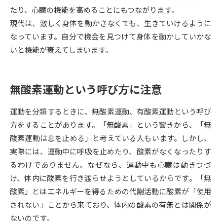
たり、心臓の機能を高めることにもつながります。
データサイエンス特集
奨学金・特待生制度特集
現代は、激しく身体を動かさなくても、生きていけるように
なっています。自分で機会を見つけて身体を動かしていかな
デジタルパンフレット
進路の３択
いと機能が衰えてしまいます。
新学年スタート号特集ページ
新学年スタート号特集ページ
（高3生用）
（高2生用）
無酸素運動という呼び方に注意
SELFBRAND特集ページ
運動を分類するときに、無酸素運動、有酸素運動という呼び
方をすることがあります。「無酸素」という響きから、「無
オープンキャンパスなどを調べる
酸素運動は息を止める」と考えている人もいます。しかし、
実際には、運動中に呼吸を止めたり、酸素がなくなったりす
オープンキャンパス検索
実施プログラムから探す
るわけでありません。なぜなら、運動中も心臓は動きつづ
け、体内に酸素を行き渡らせようとしているからです。「無
来場型・Web型イベント特集
夢ナビライブ
酸素」とはエネルギーを得るための代謝活動に酸素が「使用
されない」ことから来ており、体内の酸素の有無とは関係が
ないのです。