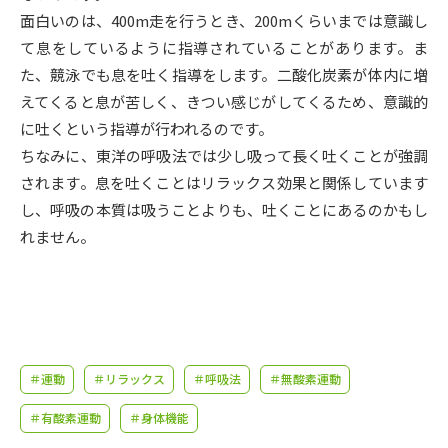
受験準備
資料検索
面白いのは、400m走を行うとき、200mくらいまでは意識し
て息をしているように指導されていることがあります。ま
た、競泳でも息を吐く指導をします。二酸化炭素が体内に増
志望校・出願校を調べる
えてくると息が苦しく、きつい感じがしてくるため、意識的
に吐くという指導が行われるのです。
併願校選び
受験スケジュールを立てよう
ちなみに、東洋の呼吸法では少し吸って長く吐くことが強調
されます。息を吐くことはリラックス効果と関係しています
先輩が入学を決めた理由
テレメール全国一斉進学調査
し、呼吸の本質は吸うことよりも、吐くことにあるのかもし
れません。
新生活お役立ちガイド
学問発見
学問検索
＃運動
＃リラックス
＃呼吸法
＃無酸素運動
大学で学びたい学問発見
＃有酸素運動
＃身体機能