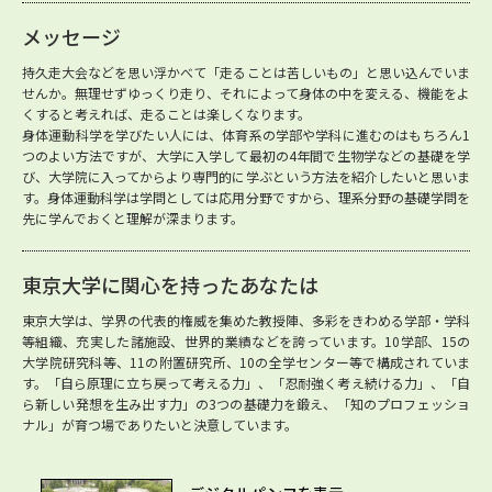
メッセージ
持久走大会などを思い浮かべて「走ることは苦しいもの」と思い込んでいま
せんか。無理せずゆっくり走り、それによって身体の中を変える、機能をよ
くすると考えれば、走ることは楽しくなります。
身体運動科学を学びたい人には、体育系の学部や学科に進むのはもちろん1
つのよい方法ですが、大学に入学して最初の4年間で生物学などの基礎を学
び、大学院に入ってからより専門的に学ぶという方法を紹介したいと思いま
す。身体運動科学は学問としては応用分野ですから、理系分野の基礎学問を
先に学んでおくと理解が深まります。
東京大学に関心を持ったあなたは
東京大学は、学界の代表的権威を集めた教授陣、多彩をきわめる学部・学科
等組織、充実した諸施設、世界的業績などを誇っています。10学部、15の
大学院研究科等、11の附置研究所、10の全学センター等で構成されていま
す。「自ら原理に立ち戻って考える力」、「忍耐強く考え続ける力」、「自
ら新しい発想を生み出す力」の3つの基礎力を鍛え、「知のプロフェッショ
ナル」が育つ場でありたいと決意しています。