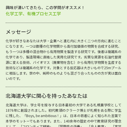
興味が湧いてきたら、この学問がオススメ！
化学工学、有機プロセス工学
メッセージ
化学が好きなあなたは大学・企業へと進む内に大きく二つの方向に進むこと
になります。一つは数種の化学物質から高付加価値の物質を合成する研究、
もう一つは多種の混合物から有用物質を製造する研究です。後者は複雑系の
化学であり、製造現場に直結した実用化研究です。劣質な資源を石油代替資
源に変える技術、バイオマス（廃棄物を含む）から有用化学物質を生産する
技術などは複雑系の化学です。対象とする反応器は大きいもので25mプール
に相当します。世の中、純粋のものよりも混ざり合ったものの方が実は面白
いのです。
北海道大学に関心を持ったあなたは
北海道大学は、学士号を授与する日本最初の大学である札幌農学校として
1876年に創設されました。初代教頭のクラーク博士が札幌を去る際に学生
に残した、「Boys, be ambitious！」は、日本の若者によく知られた言葉で
本学のモットーでもあります。また、140余年の歴史の中で教育研究の理念
として、「フロンティア精神」、「国際性の涵養」、「全人教育」、「実学