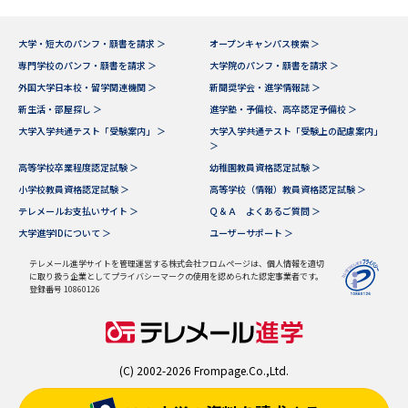
大学・短大のパンフ・願書を請求 ＞
オープンキャンパス検索 ＞
専門学校のパンフ・願書を請求 ＞
大学院のパンフ・願書を請求 ＞
外国大学日本校・留学関連機関 ＞
新聞奨学会・進学情報誌 ＞
新生活・部屋探し ＞
進学塾・予備校、高卒認定予備校 ＞
大学入学共通テスト「受験案内」 ＞
大学入学共通テスト「受験上の配慮案内」
＞
高等学校卒業程度認定試験 ＞
幼稚園教員資格認定試験 ＞
小学校教員資格認定試験 ＞
高等学校（情報）教員資格認定試験 ＞
テレメールお支払いサイト ＞
Ｑ＆Ａ よくあるご質問 ＞
大学進学IDについて ＞
ユーザーサポート ＞
テレメール進学サイトを管理運営する株式会社フロムページは、個人情報を適切
に取り扱う企業としてプライバシーマークの使用を認められた認定事業者です。
登録番号 10860126
(C) 2002-2026 Frompage.Co.,Ltd.