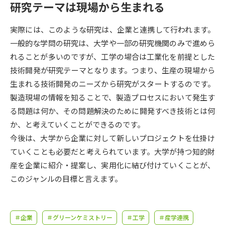
受験準備
資料検索
研究テーマは現場から生まれる
実際には、このような研究は、企業と連携して行われます。
志望校・出願校を調べる
一般的な学問の研究は、大学や一部の研究機関のみで進めら
れることが多いのですが、工学の場合は工業化を前提とした
併願校選び
受験スケジュールを立てよう
技術開発が研究テーマとなります。つまり、生産の現場から
生まれる技術開発のニーズから研究がスタートするのです。
先輩が入学を決めた理由
テレメール全国一斉進学調査
製造現場の情報を知ることで、製造プロセスにおいて発生す
る問題は何か、その問題解決のために開発すべき技術とは何
新生活お役立ちガイド
か、と考えていくことができるのです。
今後は、大学から企業に対して新しいプロジェクトを仕掛け
ていくことも必要だと考えられています。大学が持つ知的財
学問発見
学問検索
産を企業に紹介・提案し、実用化に結び付けていくことが、
このジャンルの目標と言えます。
大学で学びたい学問発見
＃企業
＃グリーンケミストリー
＃工学
＃産学連携