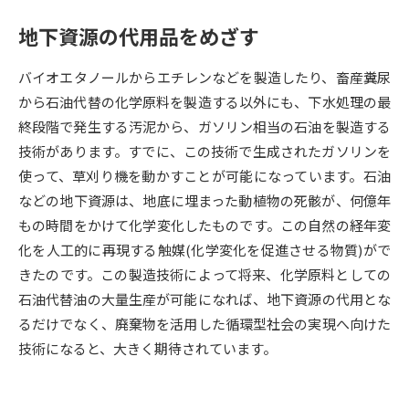
地下資源の代用品をめざす
データサイエンス特集
奨学金・特待生制度特集
バイオエタノールからエチレンなどを製造したり、畜産糞尿
デジタルパンフレット
進路の３択
から石油代替の化学原料を製造する以外にも、下水処理の最
終段階で発生する汚泥から、ガソリン相当の石油を製造する
新学年スタート号特集ページ
新学年スタート号特集ページ
（高3生用）
（高2生用）
技術があります。すでに、この技術で生成されたガソリンを
使って、草刈り機を動かすことが可能になっています。石油
SELFBRAND特集ページ
などの地下資源は、地底に埋まった動植物の死骸が、何億年
もの時間をかけて化学変化したものです。この自然の経年変
オープンキャンパスなどを調べる
化を人工的に再現する触媒(化学変化を促進させる物質)がで
きたのです。この製造技術によって将来、化学原料としての
オープンキャンパス検索
実施プログラムから探す
石油代替油の大量生産が可能になれば、地下資源の代用とな
るだけでなく、廃棄物を活用した循環型社会の実現へ向けた
来場型・Web型イベント特集
夢ナビライブ
技術になると、大きく期待されています。