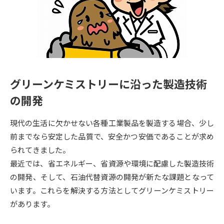
専門学校の資料請求
大学院の資料請求
大学入学共通テスト「受験案
留学・進学関連、塾・予備校
内」の請求
大学入学共通テスト「受験上の
高等学校卒業程度認定試験
配慮案内」の請求
グリーンケミストリーに沿った製造技術
幼稚園教員資格認定試験
小学校教員資格認定試験
の開発
高等学校（情報）教員資格認定
試験
現代の生活に欠かせない各種工業製品を製造する場合、少し
前までなら安定した品質で、安全かつ安価であることが求め
られてきました。
大学研究
大学検索
最近では、省エネルギー、省資源や環境に配慮した製造技術
の開発、そして、石油代替資源の開発が新たな課題となって
大学で学べる内容や特徴を調べる
います。これらを解決する方法としてグリーンケミストリー
があります。
国際・グローバルに強い大学特
新増設大学・学部・学科特集
集