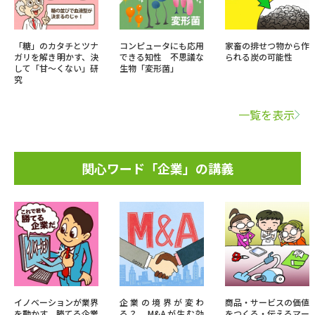
「糖」のカタチとツナ
コンピュータにも応用
家畜の排せつ物から作
ガリを解き明かす、決
できる知性 不思議な
られる炭の可能性
して「甘～くない」研
生物「変形菌」
究
一覧を表示
関心ワード「企業」の講義
イノベーションが業界
企業の境界が変わ
商品・サービスの価値
を動かす 勝てる企業
る？ M&Aが生む効
をつくる・伝えるマー