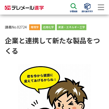
学問検索
資料請求BOX
資料請求
資料検索
講義No.02724
環境学
応用化学
資源・エネルギー工学
企業と連携して新たな製品をつ
大学・短大の資料種類から請求
くる
大学パンフ
学部・学科パンフ
総合型選抜・学校推薦型選抜 募
大学入学共通テスト利用選抜の
集要項＆願書
募集要項＆願書
過去問題集
大学・短大以外の資料から請求