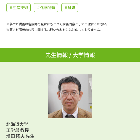
学問のミニ講義「夢ナビ講義」
学問分野解説
＃生産技術
＃化学物質
＃触媒
学問の教科書
夢ナビライブ
※夢ナビ講義は各講師の見解にもとづく講義内容としてご理解ください。
※夢ナビ講義の内容に関するお問い合わせには対応しておりません。
ユーザーサポート
先生情報 / 大学情報
Ｑ＆Ａ よくあるご質問
大学進学IDについて
資料の料金の
受付内容・発送状況の確認
お支払いについて
テレメール
個人情報取扱規定
お支払いサイト
テレメール進学カタログ
特定商取引表記
訂正のご案内
北海道大学
工学部 教授
増田 隆夫 先生