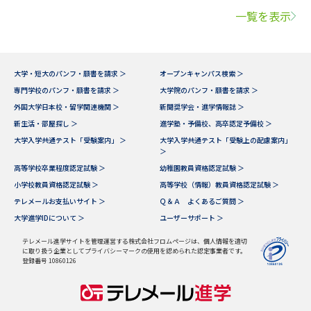
一覧を表示
大学・短大のパンフ・願書を請求 ＞
オープンキャンパス検索 ＞
専門学校のパンフ・願書を請求 ＞
大学院のパンフ・願書を請求 ＞
外国大学日本校・留学関連機関 ＞
新聞奨学会・進学情報誌 ＞
新生活・部屋探し ＞
進学塾・予備校、高卒認定予備校 ＞
大学入学共通テスト「受験案内」 ＞
大学入学共通テスト「受験上の配慮案内」
＞
高等学校卒業程度認定試験 ＞
幼稚園教員資格認定試験 ＞
小学校教員資格認定試験 ＞
高等学校（情報）教員資格認定試験 ＞
テレメールお支払いサイト ＞
Ｑ＆Ａ よくあるご質問 ＞
大学進学IDについて ＞
ユーザーサポート ＞
テレメール進学サイトを管理運営する株式会社フロムページは、個人情報を適切
に取り扱う企業としてプライバシーマークの使用を認められた認定事業者です。
登録番号 10860126