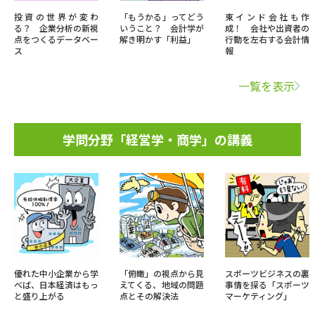
投資の世界が変わ
「もうかる」ってどう
東インド会社も作
る？ 企業分析の新視
いうこと？ 会計学が
成！ 会社や出資者の
点をつくるデータベー
解き明かす「利益」
行動を左右する会計情
ス
報
一覧を表示
学問分野「経営学・商学」の講義
優れた中小企業から学
「俯瞰」の視点から見
スポーツビジネスの裏
べば、日本経済はもっ
えてくる、地域の問題
事情を探る「スポーツ
と盛り上がる
点とその解決法
マーケティング」