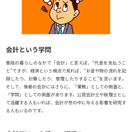
専門学校の資料請求
大学院の資料請求
大学入学共通テスト「受験案
留学・進学関連、塾・予備校
内」の請求
大学入学共通テスト「受験上の
高等学校卒業程度認定試験
配慮案内」の請求
会計という学問
幼稚園教員資格認定試験
小学校教員資格認定試験
普段の暮らしのなかで「会計」と言えば、“代金を支払うこ
高等学校（情報）教員資格認定
試験
と”ですが、経済という視点で見れば、“お金や物の流れを記
録したり、計算したり、管理したりすること”を言います。
そして、後者の会計にはさらに、「業務」としての側面と、
大学研究
大学検索
「学問」としての側面があります。公認会計士や税理士とし
て活躍する人もいれば、会計が世の中に与える影響を研究す
る人もいるのです。
大学で学べる内容や特徴を調べる
国際・グローバルに強い大学特
新増設大学・学部・学科特集
集