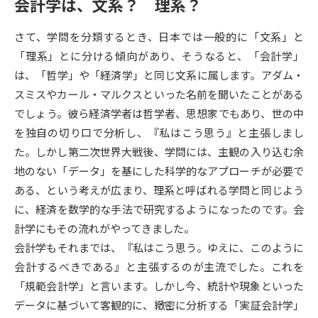
会計学は、文系？ 理系？
データサイエンス特集
奨学金・特待生制度特集
さて、学問を分類するとき、日本では一般的に「文系」と
「理系」とに分ける傾向があり、そうなると、「会計学」
デジタルパンフレット
進路の３択
は、「哲学」や「経済学」と同じ文系に属します。アダム・
スミスやカール・マルクスといった名前を聞いたことがある
新学年スタート号特集ページ
新学年スタート号特集ページ
でしょう。彼ら経済学者は哲学者、思想家でもあり、世の中
（高3生用）
（高2生用）
を独自の切り口で分析し、『私はこう思う』と主張しまし
SELFBRAND特集ページ
た。しかし第二次世界大戦後、学問には、主観の入り込む余
地のない「データ」を基にした科学的なアプローチが必要で
オープンキャンパスなどを調べる
ある、という考えが広まり、理系と呼ばれる学問と同じよう
に、経済を数学的な手法で研究するようになったのです。会
オープンキャンパス検索
実施プログラムから探す
計学にもその流れがやってきました。
会計学もそれまでは、『私はこう思う。ゆえに、このように
来場型・Web型イベント特集
夢ナビライブ
会計するべきである』と主張するのが主流でした。これを
「規範会計学」と言います。しかし今、統計や現象といった
データに基づいて客観的に、緻密に分析する「実証会計学」