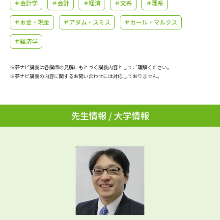
学問のミニ講義「夢ナビ講義」
＃会計学
＃会計
＃経済
＃文系
学問分野解説
＃理系
＃お金・現金
＃アダム・スミス
＃カール・マルクス
学問の教科書
夢ナビライブ
＃経済学
ユーザーサポート
※夢ナビ講義は各講師の見解にもとづく講義内容としてご理解ください。
※夢ナビ講義の内容に関するお問い合わせには対応しておりません。
Ｑ＆Ａ よくあるご質問
大学進学IDについて
資料の料金の
受付内容・発送状況の確認
先生情報 / 大学情報
お支払いについて
テレメール
個人情報取扱規定
お支払いサイト
テレメール進学カタログ
特定商取引表記
訂正のご案内