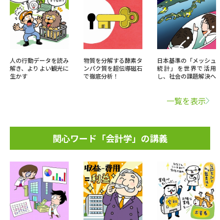
人の行動データを読み
物質を分解する酵素タ
日本基準の「メッシュ
解き、よりよい観光に
ンパク質を超伝導磁石
統計」を世界で活用
生かす
で徹底分析！
し、社会の課題解決へ
一覧を表示
関心ワード「会計学」の講義