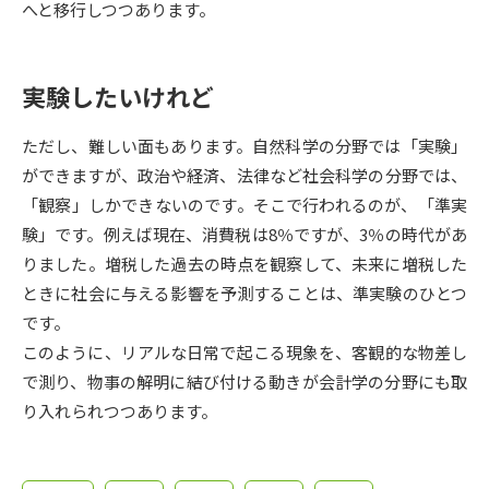
受験準備
資料検索
へと移行しつつあります。
志望校・出願校を調べる
実験したいけれど
併願校選び
受験スケジュールを立てよう
ただし、難しい面もあります。自然科学の分野では「実験」
ができますが、政治や経済、法律など社会科学の分野では、
先輩が入学を決めた理由
「観察」しかできないのです。そこで行われるのが、「準実
テレメール全国一斉進学調査
験」です。例えば現在、消費税は8％ですが、3％の時代があ
りました。増税した過去の時点を観察して、未来に増税した
新生活お役立ちガイド
ときに社会に与える影響を予測することは、準実験のひとつ
です。
学問発見
学問検索
このように、リアルな日常で起こる現象を、客観的な物差し
で測り、物事の解明に結び付ける動きが会計学の分野にも取
り入れられつつあります。
大学で学びたい学問発見