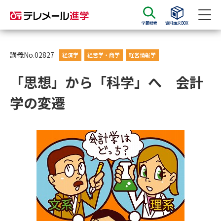
学問検索
資料請求BOX
資料請求
資料検索
講義No.02827
経済学
経営学・商学
経営情報学
「思想」から「科学」へ 会計
大学・短大の資料種類から請求
学の変遷
大学パンフ
学部・学科パンフ
総合型選抜・学校推薦型選抜 募
大学入学共通テスト利用選抜の
集要項＆願書
募集要項＆願書
過去問題集
大学・短大以外の資料から請求