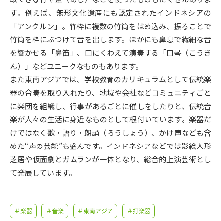
受験準備
資料検索
す。例えば、無形文化遺産にも認定されたインドネシアの
「アンクルン」。竹枠に複数の竹筒をはめ込み、振ることで
志望校・出願校を調べる
竹筒を枠にぶつけて音を出します。ほかにも鼻息で繊細な音
を響かせる「鼻笛」、口にくわえて演奏する「口琴（こうき
併願校選び
受験スケジュールを立てよう
ん）」などユニークなものもあります。
また東南アジアでは、学校教育のカリキュラムとして伝統楽
先輩が入学を決めた理由
器の合奏を取り入れたり、地域や会社などコミュニティごと
テレメール全国一斉進学調査
に楽団を組織し、行事があるごとに催しをしたりと、伝統音
楽が人々の生活に身近なものとして根付いています。楽器だ
新生活お役立ちガイド
けではなく歌・語り・朗誦（ろうしょう）、かけ声なども含
めた“声の芸能”も盛んです。インドネシアなどでは影絵人形
学問発見
学問検索
芝居や仮面劇とガムランが一体となり、総合的上演芸術とし
て発展しています。
大学で学びたい学問発見
＃楽器
＃音楽
＃東南アジア
＃打楽器