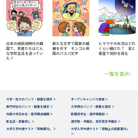
日本の植民地時代の韓
新たな文字で国家の威
ヒマラヤの氷河はどれ
国で、若者たちはどん
厳を示す モンゴル帝
くらい融けた？ 足と
な学校生活を送ってい
国のパスパ文字
衛星で地形を探る
た？
一覧を表示
大学・短大のパンフ・願書を請求 ＞
オープンキャンパス検索 ＞
専門学校のパンフ・願書を請求 ＞
大学院のパンフ・願書を請求 ＞
外国大学日本校・留学関連機関 ＞
新聞奨学会・進学情報誌 ＞
新生活・部屋探し ＞
進学塾・予備校、高卒認定予備校 ＞
大学入学共通テスト「受験案内」 ＞
大学入学共通テスト「受験上の配慮案内」
＞