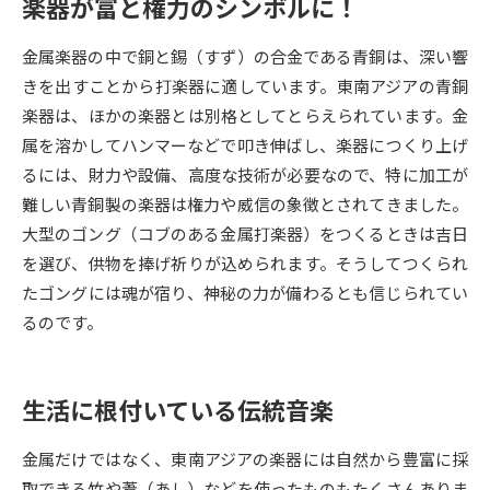
楽器が富と権力のシンボルに！
データサイエンス特集
奨学金・特待生制度特集
金属楽器の中で銅と錫（すず）の合金である青銅は、深い響
きを出すことから打楽器に適しています。東南アジアの青銅
デジタルパンフレット
進路の３択
楽器は、ほかの楽器とは別格としてとらえられています。金
属を溶かしてハンマーなどで叩き伸ばし、楽器につくり上げ
新学年スタート号特集ページ
新学年スタート号特集ページ
るには、財力や設備、高度な技術が必要なので、特に加工が
（高3生用）
（高2生用）
難しい青銅製の楽器は権力や威信の象徴とされてきました。
SELFBRAND特集ページ
大型のゴング（コブのある金属打楽器）をつくるときは吉日
を選び、供物を捧げ祈りが込められます。そうしてつくられ
オープンキャンパスなどを調べる
たゴングには魂が宿り、神秘の力が備わるとも信じられてい
るのです。
オープンキャンパス検索
実施プログラムから探す
来場型・Web型イベント特集
夢ナビライブ
生活に根付いている伝統音楽
金属だけではなく、東南アジアの楽器には自然から豊富に採
取できる竹や葦（あし）などを使ったものもたくさんありま