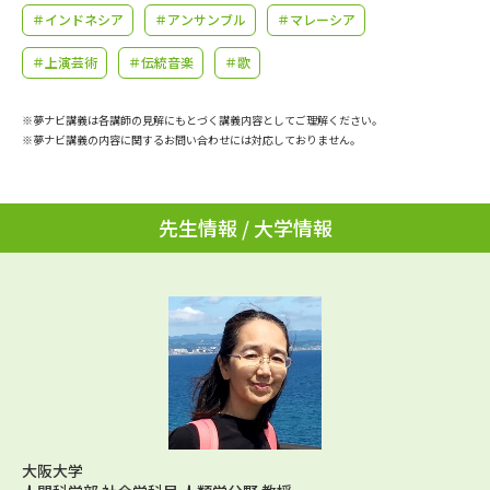
学問のミニ講義「夢ナビ講義」
学問分野解説
＃インドネシア
＃アンサンブル
＃マレーシア
＃上演芸術
＃伝統音楽
＃歌
学問の教科書
夢ナビライブ
※夢ナビ講義は各講師の見解にもとづく講義内容としてご理解ください。
ユーザーサポート
※夢ナビ講義の内容に関するお問い合わせには対応しておりません。
Ｑ＆Ａ よくあるご質問
大学進学IDについて
先生情報 / 大学情報
資料の料金の
受付内容・発送状況の確認
お支払いについて
テレメール
個人情報取扱規定
お支払いサイト
テレメール進学カタログ
特定商取引表記
訂正のご案内
大阪大学