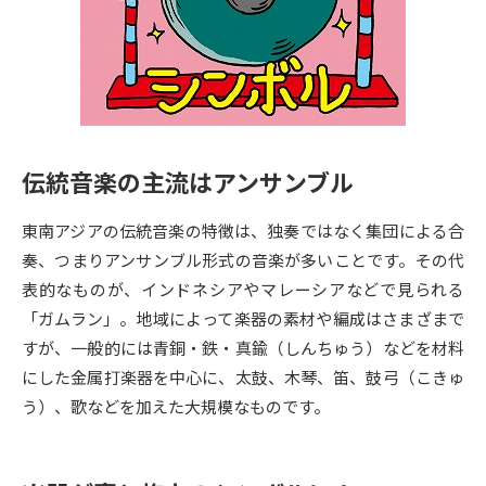
専門学校の資料請求
大学院の資料請求
大学入学共通テスト「受験案
留学・進学関連、塾・予備校
内」の請求
大学入学共通テスト「受験上の
高等学校卒業程度認定試験
配慮案内」の請求
伝統音楽の主流はアンサンブル
幼稚園教員資格認定試験
小学校教員資格認定試験
東南アジアの伝統音楽の特徴は、独奏ではなく集団による合
高等学校（情報）教員資格認定
試験
奏、つまりアンサンブル形式の音楽が多いことです。その代
表的なものが、インドネシアやマレーシアなどで見られる
「ガムラン」。地域によって楽器の素材や編成はさまざまで
大学研究
大学検索
すが、一般的には青銅・鉄・真鍮（しんちゅう）などを材料
にした金属打楽器を中心に、太鼓、木琴、笛、鼓弓（こきゅ
う）、歌などを加えた大規模なものです。
大学で学べる内容や特徴を調べる
国際・グローバルに強い大学特
新増設大学・学部・学科特集
集