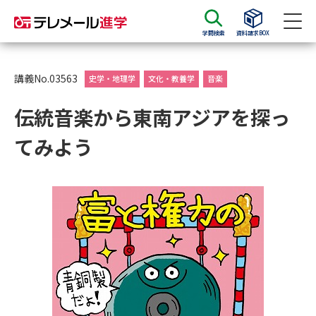
学問検索
資料請求BOX
資料請求
資料検索
講義No.03563
史学・地理学
文化・教養学
音楽
伝統音楽から東南アジアを探っ
大学・短大の資料種類から請求
てみよう
大学パンフ
学部・学科パンフ
総合型選抜・学校推薦型選抜 募
大学入学共通テスト利用選抜の
集要項＆願書
募集要項＆願書
過去問題集
大学・短大以外の資料から請求