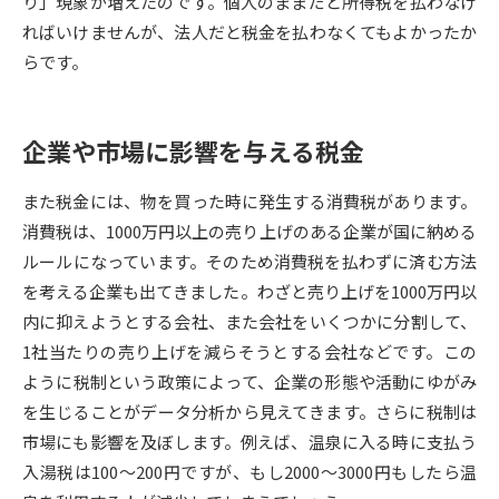
り」現象が増えたのです。個人のままだと所得税を払わなけ
ればいけませんが、法人だと税金を払わなくてもよかったか
データサイエンス特集
奨学金・特待生制度特集
らです。
デジタルパンフレット
進路の３択
企業や市場に影響を与える税金
新学年スタート号特集ページ
新学年スタート号特集ページ
（高3生用）
（高2生用）
また税金には、物を買った時に発生する消費税があります。
SELFBRAND特集ページ
消費税は、1000万円以上の売り上げのある企業が国に納める
ルールになっています。そのため消費税を払わずに済む方法
オープンキャンパスなどを調べる
を考える企業も出てきました。わざと売り上げを1000万円以
内に抑えようとする会社、また会社をいくつかに分割して、
オープンキャンパス検索
実施プログラムから探す
1社当たりの売り上げを減らそうとする会社などです。この
ように税制という政策によって、企業の形態や活動にゆがみ
来場型・Web型イベント特集
夢ナビライブ
を生じることがデータ分析から見えてきます。さらに税制は
市場にも影響を及ぼします。例えば、温泉に入る時に支払う
入湯税は100～200円ですが、もし2000～3000円もしたら温