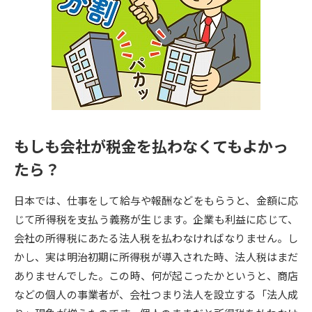
専門学校の資料請求
大学院の資料請求
大学入学共通テスト「受験案
留学・進学関連、塾・予備校
内」の請求
大学入学共通テスト「受験上の
高等学校卒業程度認定試験
配慮案内」の請求
幼稚園教員資格認定試験
小学校教員資格認定試験
もしも会社が税金を払わなくてもよかっ
高等学校（情報）教員資格認定
試験
たら？
日本では、仕事をして給与や報酬などをもらうと、金額に応
大学研究
大学検索
じて所得税を支払う義務が生じます。企業も利益に応じて、
会社の所得税にあたる法人税を払わなければなりません。し
かし、実は明治初期に所得税が導入された時、法人税はまだ
大学で学べる内容や特徴を調べる
ありませんでした。この時、何が起こったかというと、商店
などの個人の事業者が、会社つまり法人を設立する「法人成
国際・グローバルに強い大学特
新増設大学・学部・学科特集
集