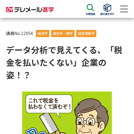
学問検索
資料請求BOX
資料請求
資料検索
講義No.12054
経済学
経営学・商学
経営情報学
データ分析で見えてくる、「税
大学・短大の資料種類から請求
金を払いたくない」企業の
大学パンフ
学部・学科パンフ
姿！？
総合型選抜・学校推薦型選抜 募
大学入学共通テスト利用選抜の
集要項＆願書
募集要項＆願書
過去問題集
大学・短大以外の資料から請求