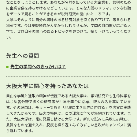
なことをしようとします。あなたが名前を知っている大企業も、節税のため
に企業合併を持ちかけるなどしています。そんな人間のドラマチックな行動
をデータで見ることができるのが税制研究の面白いところです。
大学はそのように自分の興味のある研究対象を深く掘り下げて、考えられる
場所です。今は受験勉強が大変かもしれませんが、学問の自由度が広がる大
学で、ぜひ自分の関心のあるトピックを見つけて、掘り下げていってくださ
い。
先生への質問
先生の学問へのきっかけは？
大阪大学に関心を持ったあなたは
自由な学風と進取の精神が伝統である大阪大学は、学術研究でも生命科学を
はじめ各分野で多くの研究者が世界を舞台に活躍、阪大の名を高めていま
す。その理由は、モットーである「地域に生き世界に伸びる」を忠実に実践
してきたからです。阪大の特色は、この理念に全てが集約されています。ま
た、大阪大学は、常に発展し続ける大学です。新たな試みに果敢に挑戦し、
異質なものを迎え入れ、脱皮を繰り返すみずみずしい息吹がキャンパスに満
ち溢れています。