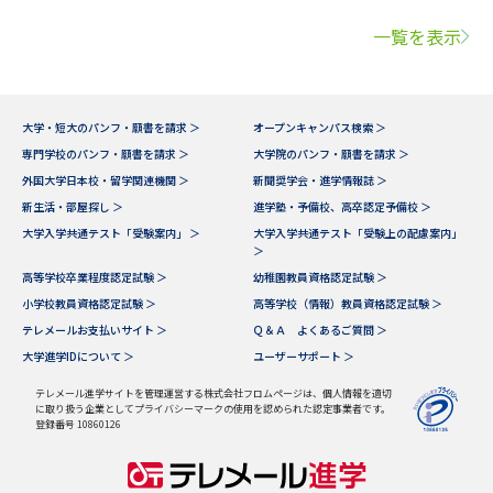
一覧を表示
大学・短大のパンフ・願書を請求 ＞
オープンキャンパス検索 ＞
専門学校のパンフ・願書を請求 ＞
大学院のパンフ・願書を請求 ＞
外国大学日本校・留学関連機関 ＞
新聞奨学会・進学情報誌 ＞
新生活・部屋探し ＞
進学塾・予備校、高卒認定予備校 ＞
大学入学共通テスト「受験案内」 ＞
大学入学共通テスト「受験上の配慮案内」
＞
高等学校卒業程度認定試験 ＞
幼稚園教員資格認定試験 ＞
小学校教員資格認定試験 ＞
高等学校（情報）教員資格認定試験 ＞
テレメールお支払いサイト ＞
Ｑ＆Ａ よくあるご質問 ＞
大学進学IDについて ＞
ユーザーサポート ＞
テレメール進学サイトを管理運営する株式会社フロムページは、個人情報を適切
に取り扱う企業としてプライバシーマークの使用を認められた認定事業者です。
登録番号 10860126