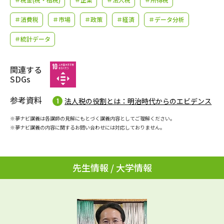
学問のミニ講義「夢ナビ講義」
学問分野解説
＃消費税
＃市場
＃政策
＃経済
＃データ分析
学問の教科書
夢ナビライブ
＃統計データ
ユーザーサポート
関連する
SDGs
Ｑ＆Ａ よくあるご質問
大学進学IDについて
参考資料
法人税の役割とは：明治時代からのエビデンス
資料の料金の
受付内容・発送状況の確認
お支払いについて
※夢ナビ講義は各講師の見解にもとづく講義内容としてご理解ください。
※夢ナビ講義の内容に関するお問い合わせには対応しておりません。
テレメール
個人情報取扱規定
お支払いサイト
テレメール進学カタログ
先生情報 / 大学情報
特定商取引表記
訂正のご案内