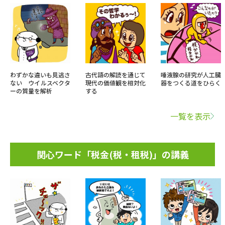
わずかな違いも見逃さ
古代語の解読を通じて
唾液腺の研究が人工臓
ない ウイルスベクタ
現代の価値観を相対化
器をつくる道をひらく
ーの質量を解析
する
一覧を表示
関心ワード「税金(税・租税)」の講義