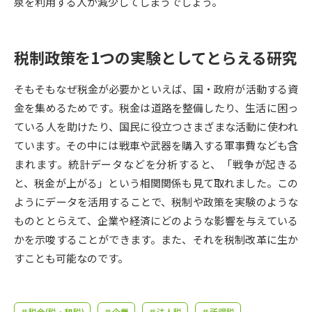
受験準備
資料検索
泉を利用する人が減少してしまうでしょう。
税制政策を1つの実験としてとらえる研究
志望校・出願校を調べる
そもそもなぜ税金が必要かといえば、国・政府が活動する資
併願校選び
受験スケジュールを立てよう
金を集めるためです。税金は道路を整備したり、生活に困っ
ている人を助けたり、国民に役立つさまざまな活動に使われ
先輩が入学を決めた理由
テレメール全国一斉進学調査
ています。その中には戦車や武器を購入する軍事費なども含
まれます。統計データなどを分析すると、「戦争が起きる
新生活お役立ちガイド
と、税金が上がる」という相関関係も見て取れました。この
ようにデータを活用することで、税制や政策を実験のような
ものととらえて、企業や経済にどのような影響を与えている
学問発見
学問検索
かを示唆することができます。また、それを税制改革に生か
すことも可能なのです。
大学で学びたい学問発見
＃税金(税・租税)
＃企業
＃法人税
＃所得税