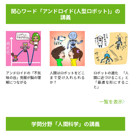
関心ワード「アンドロイド(人型ロボット)」の
講義
アンドロイドの「不気
人間はロボットをどこ
ロボットの進化 「人
味の谷」克服が脳の理
まで受け入れられる
間に近づけること」と
解につながる
か？
「最適な形にするこ
と」
一覧を表示
学問分野「人間科学」の講義