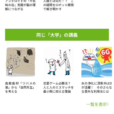
アンドロイドの「不気
人間とは何だ！？ こ
味の谷」克服が脳の理
の疑問をロボット開発
解につながる
で解き明かす
同じ「大学」の講義
高級食材「ツバメの
恋愛ゲーム必勝法？
水の浄化に深紫外LED
巣」から「自然共生」
人と人のミスマッチを
が活躍！ そのさらな
を考える
最小限に抑える理論
る意外な利用法とは
一覧を表示