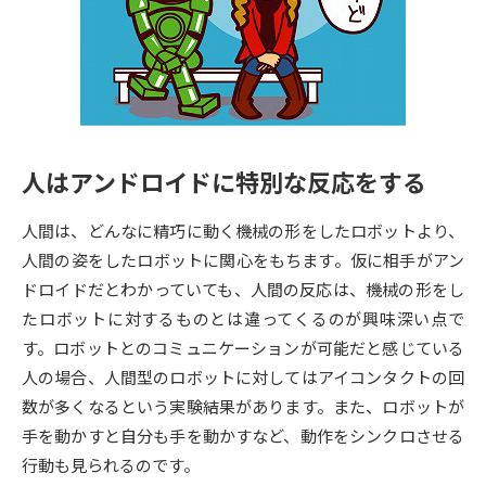
専門学校の資料請求
大学院の資料請求
大学入学共通テスト「受験案
留学・進学関連、塾・予備校
内」の請求
大学入学共通テスト「受験上の
高等学校卒業程度認定試験
配慮案内」の請求
人はアンドロイドに特別な反応をする
幼稚園教員資格認定試験
小学校教員資格認定試験
人間は、どんなに精巧に動く機械の形をしたロボットより、
高等学校（情報）教員資格認定
試験
人間の姿をしたロボットに関心をもちます。仮に相手がアン
ドロイドだとわかっていても、人間の反応は、機械の形をし
たロボットに対するものとは違ってくるのが興味深い点で
大学研究
大学検索
す。ロボットとのコミュニケーションが可能だと感じている
人の場合、人間型のロボットに対してはアイコンタクトの回
数が多くなるという実験結果があります。また、ロボットが
大学で学べる内容や特徴を調べる
手を動かすと自分も手を動かすなど、動作をシンクロさせる
国際・グローバルに強い大学特
行動も見られるのです。
新増設大学・学部・学科特集
集