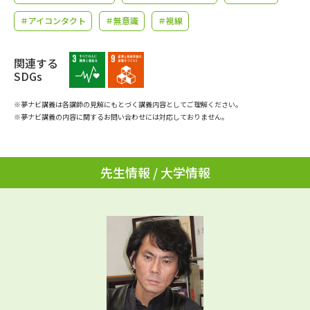
学問のミニ講義「夢ナビ講義」
学問分野解説
＃アイコンタクト
＃無意識
＃視線
学問の教科書
夢ナビライブ
関連する
SDGs
ユーザーサポート
※夢ナビ講義は各講師の見解にもとづく講義内容としてご理解ください。
※夢ナビ講義の内容に関するお問い合わせには対応しておりません。
Ｑ＆Ａ よくあるご質問
大学進学IDについて
資料の料金の
受付内容・発送状況の確認
お支払いについて
先生情報 / 大学情報
テレメール
個人情報取扱規定
お支払いサイト
テレメール進学カタログ
特定商取引表記
訂正のご案内