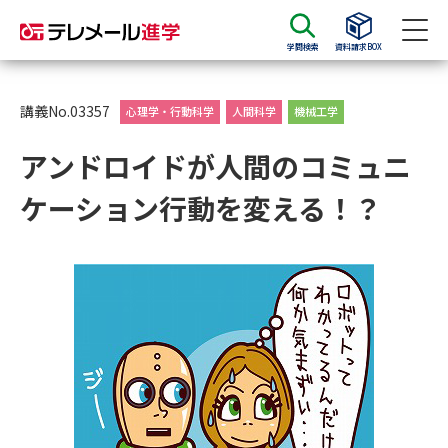
学問検索
資料請求BOX
資料請求
資料検索
講義No.03357
心理学・行動科学
人間科学
機械工学
アンドロイドが人間のコミュニ
大学・短大の資料種類から請求
ケーション行動を変える！？
大学パンフ
学部・学科パンフ
総合型選抜・学校推薦型選抜 募
大学入学共通テスト利用選抜の
集要項＆願書
募集要項＆願書
過去問題集
大学・短大以外の資料から請求