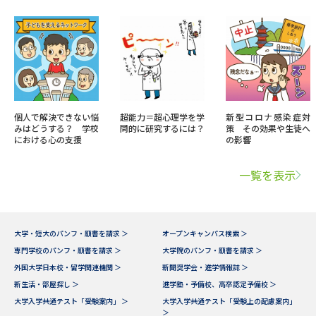
個人で解決できない悩
超能力＝超心理学を学
新型コロナ感染症対
みはどうする？ 学校
問的に研究するには？
策 その効果や生徒へ
における心の支援
の影響
一覧を表示
大学・短大のパンフ・願書を請求 ＞
オープンキャンパス検索 ＞
専門学校のパンフ・願書を請求 ＞
大学院のパンフ・願書を請求 ＞
外国大学日本校・留学関連機関 ＞
新聞奨学会・進学情報誌 ＞
新生活・部屋探し ＞
進学塾・予備校、高卒認定予備校 ＞
大学入学共通テスト「受験案内」 ＞
大学入学共通テスト「受験上の配慮案内」
＞