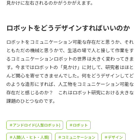
受験準備
資料検索
見かけに左右されるのかがうかがえます。
志望校・出願校を調べる
ロボットをどうデザインすればいいのか
併願校選び
受験スケジュールを立てよう
ロボットをコミュニケーション可能な存在だと思うか、それ
ともただの機械と思うかで、生活の場で人と接して作業をす
先輩が入学を決めた理由
るコミュニケーションロボットの世界は大きく変わってきま
テレメール全国一斉進学調査
す。今まではロボットの「見かけ」に対して、研究者はほと
んど関心を寄せてきませんでした。何をどうデザインしてど
新生活お役立ちガイド
のような造形にすれば、人工物をコミュニケーション可能な
存在だと感じるのか？ これはロボット研究における大きな
学問発見
学問検索
課題のひとつなのです。
大学で学びたい学問発見
＃アンドロイド(人型ロボット)
＃ロボット
＃人間(人・ヒト・人類)
＃コミュニケーション
＃デザイン