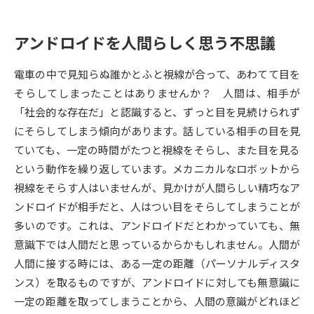
データサイエンス特集
奨学金・特待生制度特集
アンドロイドを人間らしく思う不思議
デジタルパンフレット
進路の３択
電車の中で見知らぬ誰かとふと視線が合って、あわてて目を
そらしてしまったことはありませんか？ 人間は、相手が
新学年スタート号特集ページ
新学年スタート号特集ページ
「社会的な存在だ」と認識すると、ずっと目を見続けられず
（高3生用）
（高2生用）
にそらしてしまう傾向があります。話している相手の目を見
SELFBRAND特集ページ
ていても、一定の時間がたつと視線をそらし、また目を見る
という動作を繰り返しています。メカニカルなロボットから
オープンキャンパスなどを調べる
視線をそらす人はいませんが、見かけが人間らしい精巧なア
ンドロイドが相手だと、人はつい目をそらしてしまうことが
オープンキャンパス検索
実施プログラムから探す
多いのです。これは、アンドロイドだとわかっていても、無
意識下では人間だと思っているからかもしれません。人間が
来場型・Web型イベント特集
夢ナビライブ
人間に接する時には、ある一定の距離（パーソナルディスタ
ンス）を取るものですが、アンドロイドに対しても無意識に
一定の距離を取ってしまうことから、人間の意識がどれほど