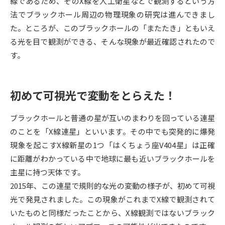
線であるため、そのX線を人工衛星などで観測するという方
法でブラックホール周辺の物理現象の研究は進んできまし
データサイエンス特集
奨学金・特待生制度特集
た。ところが、このブラックホールの「またたき」ともいえ
る光を目で観測ができる、そんな現象が最近確認されたので
デジタルパンフレット
進路の３択
す。
新学年スタート号特集ページ
新学年スタート号特集ページ
（高3生用）
（高2生用）
初めて可視光で変動をとらえた！
SELFBRAND特集ページ
ブラックホールと普通の星が互いのまわりを回っている連星
オープンキャンパスなどを調べる
のことを「X線連星」といいます。その中でも突発的に爆発
現象を起こすX線新星の1つ「はくちょう座V404星」は正確
オープンキャンパス検索
実施プログラムから探す
に距離がわかっている中で地球に最も近いブラックホールを
主星に持つ天体です。
来場型・Web型イベント特集
夢ナビライブ
2015年、この連星で規則的な光の変動の様子が、初めて可視
光で発見されました。この現象がこれまでX線で観測されて
いたものと同様だったことから、X線観測ではないブラック