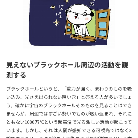
専門学校の資料請求
大学院の資料請求
大学入学共通テスト「受験案
留学・進学関連、塾・予備校
内」の請求
大学入学共通テスト「受験上の
高等学校卒業程度認定試験
配慮案内」の請求
幼稚園教員資格認定試験
小学校教員資格認定試験
見えないブラックホール周辺の活動を観
高等学校（情報）教員資格認定
試験
測する
ブラックホールというと、「重力が強く、まわりのものを吸
大学研究
大学検索
い込み、光さえ出られない暗い穴」と答える人が多いでしょ
う。確かに宇宙のブラックホールそのものを見ることはでき
ませんが、周辺ではすごい勢いでものが吸い込まれ、それに
大学で学べる内容や特徴を調べる
ともない1000万℃という超高温で光る激しい活動が起こって
います。しかし、それは人間が感知できる可視光ではなくX
国際・グローバルに強い大学特
新増設大学・学部・学科特集
集