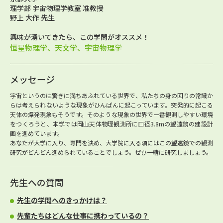
理学部 宇宙物理学教室 准教授
野上 大作 先生
興味が湧いてきたら、この学問がオススメ！
恒星物理学、天文学、宇宙物理学
メッセージ
宇宙というのは驚きに満ちあふれている世界で、私たちの身の回りの常識か
らは考えられないような現象がひんぱんに起こっています。突発的に起こる
天体の爆発現象もそうです。そのような現象の世界で一番観測しやすい環境
をつくろうと、本学では岡山天体物理観測所に口径3.8mの望遠鏡の建設計
画を進めています。
あなたが大学に入り、専門を決め、大学院に入る頃にはこの望遠鏡での観測
研究がどんどん進められていることでしょう。ぜひ一緒に研究しましょう。
先生への質問
先生の学問へのきっかけは？
先輩たちはどんな仕事に携わっているの？