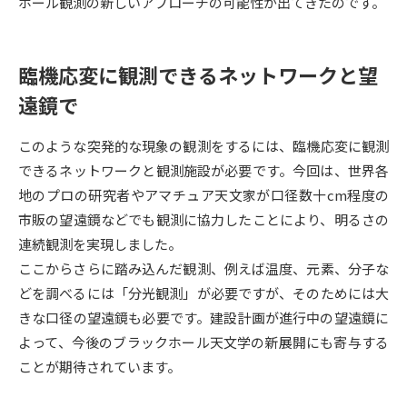
受験準備
資料検索
ホール観測の新しいアプローチの可能性が出てきたのです。
臨機応変に観測できるネットワークと望
志望校・出願校を調べる
遠鏡で
併願校選び
受験スケジュールを立てよう
このような突発的な現象の観測をするには、臨機応変に観測
先輩が入学を決めた理由
できるネットワークと観測施設が必要です。今回は、世界各
テレメール全国一斉進学調査
地のプロの研究者やアマチュア天文家が口径数十cm程度の
市販の望遠鏡などでも観測に協力したことにより、明るさの
新生活お役立ちガイド
連続観測を実現しました。
ここからさらに踏み込んだ観測、例えば温度、元素、分子な
学問発見
学問検索
どを調べるには「分光観測」が必要ですが、そのためには大
きな口径の望遠鏡も必要です。建設計画が進行中の望遠鏡に
よって、今後のブラックホール天文学の新展開にも寄与する
大学で学びたい学問発見
ことが期待されています。