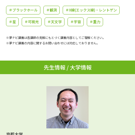
学問のミニ講義「夢ナビ講義」
学問分野解説
＃ブラックホール
＃観測
＃X線(エックス線)・レントゲン
学問の教科書
夢ナビライブ
＃星
＃可視光
＃天文学
＃宇宙
＃重力
ユーザーサポート
※夢ナビ講義は各講師の見解にもとづく講義内容としてご理解ください。
※夢ナビ講義の内容に関するお問い合わせには対応しておりません。
Ｑ＆Ａ よくあるご質問
大学進学IDについて
資料の料金の
先生情報 / 大学情報
受付内容・発送状況の確認
お支払いについて
テレメール
個人情報取扱規定
お支払いサイト
テレメール進学カタログ
特定商取引表記
訂正のご案内
京都大学