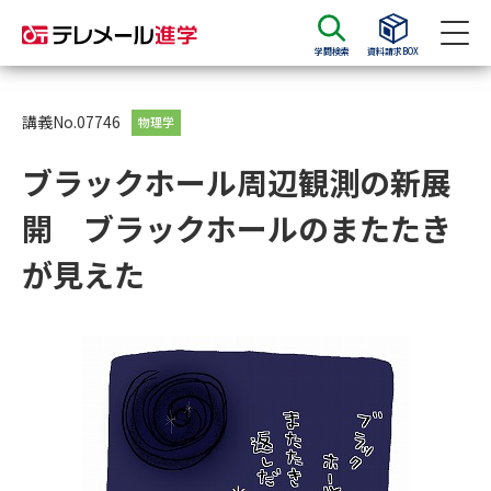
学問検索
資料請求BOX
資料請求
資料検索
講義No.07746
物理学
ブラックホール周辺観測の新展
大学・短大の資料種類から請求
開 ブラックホールのまたたき
大学パンフ
学部・学科パンフ
が見えた
総合型選抜・学校推薦型選抜 募
大学入学共通テスト利用選抜の
集要項＆願書
募集要項＆願書
過去問題集
大学・短大以外の資料から請求