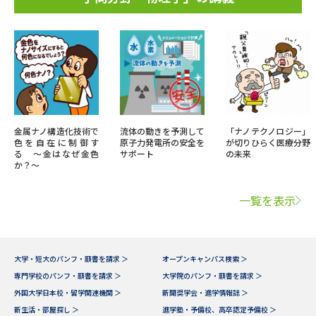
金属ナノ構造化技術で
流体の動きを予測して
「ナノテクノロジー」
色を自在に制御す
原子力発電所の安全を
が切りひらく医療分野
る 〜金はなぜ金色
サポート
の未来
か？〜
一覧を表示
大学・短大のパンフ・願書を請求 ＞
オープンキャンパス検索 ＞
専門学校のパンフ・願書を請求 ＞
大学院のパンフ・願書を請求 ＞
外国大学日本校・留学関連機関 ＞
新聞奨学会・進学情報誌 ＞
新生活・部屋探し ＞
進学塾・予備校、高卒認定予備校 ＞