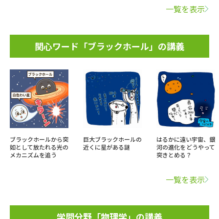
一覧を表示
関心ワード「ブラックホール」の講義
ブラックホールから突
巨大ブラックホールの
はるかに遠い宇宙、銀
如として放たれる光の
近くに星がある謎
河の進化をどうやって
メカニズムを追う
突きとめる？
一覧を表示
学問分野「物理学」の講義