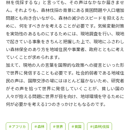
受験準備
資料検索
林を伐採するな」と言っても、その声はなかなか届きませ
ん。それよりも、森林伐採の背景にある貧困問題や人口増加
問題とも向き合いながら、森林の減少のスピードを抑えるた
志望校・出願校を調べる
めに、何をすべきかを考えることが必要です。気候変動対策
を実効性のあるものにするためには、現地調査を行い、現地
併願校選び
受験スケジュールを立てよう
で起きている事象をきちんと把握した上で、現地にふさわし
い森林保全のあり方を地域住民や事業者、政府とともに考え
先輩が入学を決めた理由
テレメール全国一斉進学調査
ていくことが求められます。
加えて、現地の人の言葉を国際的な政策への提言といった形
新生活お役立ちガイド
で世界に発信することも必要です。社会的弱者である地域住
民の声は、国際交渉の場にはほとんど届かないため、研究者
がその声を拾って世界に発信していくことが、貧しい国の
学問発見
学問検索
人々が抱える問題に世界が目を向け、地球環境を守るために
何が必要かを考える1つのきっかけともなるのです。
大学で学びたい学問発見
＃アフリカ
＃森林
＃世界
＃貧国
＃(森林)伐採