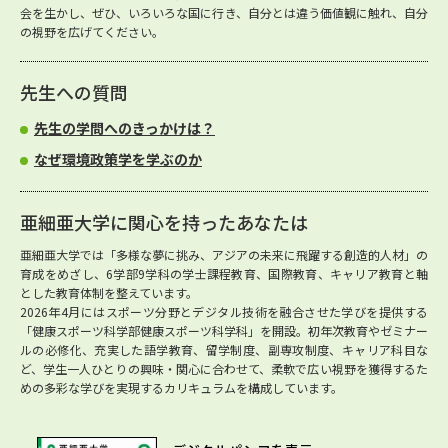
会を生かし、ぜひ、いろいろな国に行き、自分とは違う価値観に触れ、自分
の視野を広げてください。
先生への質問
先生の学問へのきっかけは？
なぜ環境政策学を学ぶのか
亜細亜大学に関心を持ったあなたは
亜細亜大学では「多様な夢に挑み、アジアの未来に飛躍する創造的人材」の
育成をめざし、6学部9学科の学士課程教育、国際教育、キャリア教育と軸
とした教育体制を整えています。
2026年4月にはスポーツ分野とデジタル技術を融合させた学びを提供する
「健康スポーツ科学部健康スポーツ科学科」を開設。初年次教育やゼミナー
ルの必修化、充実した語学教育、留学制度、副専攻制度、キャリア科目な
ど、学生一人ひとりの興味・関心に合わせて、柔軟で広い視野を獲得するた
めの多彩な学びを実現するカリキュラムを構成しています。