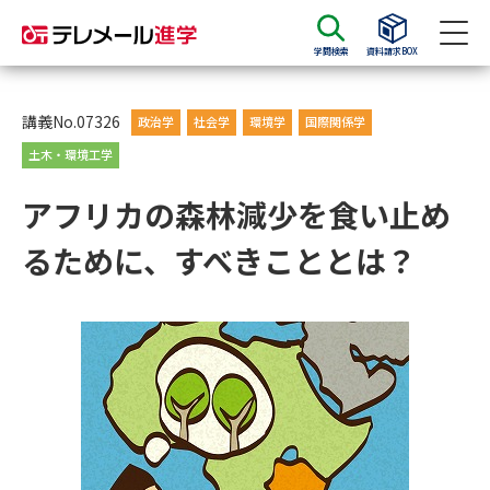
学問検索
資料請求BOX
資料請求
資料検索
講義No.07326
政治学
社会学
環境学
国際関係学
土木・環境工学
大学・短大の資料種類から請求
アフリカの森林減少を食い止め
るために、すべきこととは？
大学パンフ
学部・学科パンフ
総合型選抜・学校推薦型選抜 募
大学入学共通テスト利用選抜の
集要項＆願書
募集要項＆願書
過去問題集
大学・短大以外の資料から請求