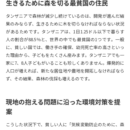
生きるために森を切る最貧国の住民
データサイエンス特集
奨学金・特待生制度特集
タンザニアで森林が減少し続けているのは、開発が進んだ結
果のみならず、生きるために木を切らなければならない状況
デジタルパンフレット
進路の３択
があるためです。タンザニアは、1日1.25ドル以下で暮らす
人の割合が88.5％と、世界の中でも最貧国の1つです。一般
新学年スタート号特集ページ
新学年スタート号特集ページ
（高3生用）
（高2生用）
に、貧しい国では、働き手の確保、幼児死亡率の高さといっ
た理由から、子どもをたくさん産みます。タンザニアでも一
SELFBRAND特集ページ
家に7、8人子どもがいることも珍しくありません。爆発的に
人口が増えれば、新たな居住地や農地を開拓しなければなら
オープンキャンパスなどを調べる
ず、その結果、森林の伐採も増えるのです。
オープンキャンパス検索
実施プログラムから探す
現地の抱える問題に沿った環境対策を提
来場型・Web型イベント特集
夢ナビライブ
案
こうした状況下で、貧しい人に「気候変動防止のために、森