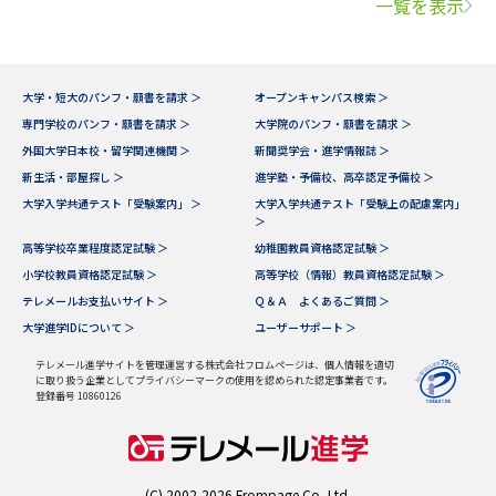
一覧を表示
大学・短大のパンフ・願書を請求 ＞
オープンキャンパス検索 ＞
専門学校のパンフ・願書を請求 ＞
大学院のパンフ・願書を請求 ＞
外国大学日本校・留学関連機関 ＞
新聞奨学会・進学情報誌 ＞
新生活・部屋探し ＞
進学塾・予備校、高卒認定予備校 ＞
大学入学共通テスト「受験案内」 ＞
大学入学共通テスト「受験上の配慮案内」
＞
高等学校卒業程度認定試験 ＞
幼稚園教員資格認定試験 ＞
小学校教員資格認定試験 ＞
高等学校（情報）教員資格認定試験 ＞
テレメールお支払いサイト ＞
Ｑ＆Ａ よくあるご質問 ＞
大学進学IDについて ＞
ユーザーサポート ＞
テレメール進学サイトを管理運営する株式会社フロムページは、個人情報を適切
に取り扱う企業としてプライバシーマークの使用を認められた認定事業者です。
登録番号 10860126
(C) 2002-2026 Frompage.Co.,Ltd.