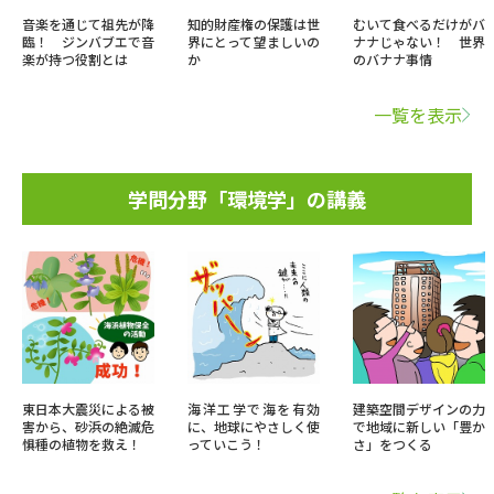
音楽を通じて祖先が降
知的財産権の保護は世
むいて食べるだけがバ
臨！ ジンバブエで音
界にとって望ましいの
ナナじゃない！ 世界
楽が持つ役割とは
か
のバナナ事情
一覧を表示
学問分野「環境学」の講義
東日本大震災による被
海洋工学で海を有効
建築空間デザインの力
害から、砂浜の絶滅危
に、地球にやさしく使
で地域に新しい「豊か
惧種の植物を救え！
っていこう！
さ」をつくる