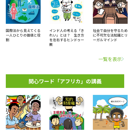
国際法から見えてくる
インド人の考える「き
社会で自分を守るため
一人ひとりの価値と役
れい」とは？ 生き方
に不可欠な法知識とリ
割
を左右するヒンドゥー
ーガルマインド
教
一覧を表示
関心ワード「アフリカ」の講義