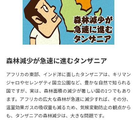
専門学校の資料請求
大学院の資料請求
大学入学共通テスト「受験案
留学・進学関連、塾・予備校
内」の請求
大学入学共通テスト「受験上の
高等学校卒業程度認定試験
配慮案内」の請求
幼稚園教員資格認定試験
小学校教員資格認定試験
森林減少が急速に進むタンザニア
高等学校（情報）教員資格認定
試験
アフリカの東部、インド洋に面したタンザニアは、キリマン
ジャロやセレンゲティ国立公園など、豊かな自然で知られる
国ですが、実は、森林面積の減少が著しい国の1つでもあり
大学研究
大学検索
ます。アフリカの広大な森林が急速に減少すれば、その分、
温室効果ガスの吸収量も減るため、気候変動防止の観点から
も、タンザニアの森林減少は、大きな問題です。
大学で学べる内容や特徴を調べる
国際・グローバルに強い大学特
新増設大学・学部・学科特集
集