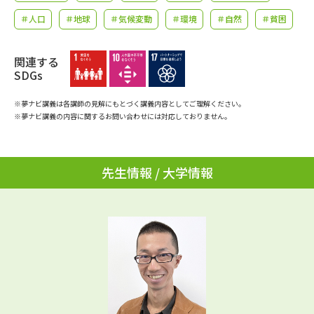
学問のミニ講義「夢ナビ講義」
学問分野解説
＃人口
＃地球
＃気候変動
＃環境
＃自然
＃貧困
学問の教科書
夢ナビライブ
関連する
SDGs
ユーザーサポート
※夢ナビ講義は各講師の見解にもとづく講義内容としてご理解ください。
※夢ナビ講義の内容に関するお問い合わせには対応しておりません。
Ｑ＆Ａ よくあるご質問
大学進学IDについて
資料の料金の
受付内容・発送状況の確認
お支払いについて
先生情報 / 大学情報
テレメール
個人情報取扱規定
お支払いサイト
テレメール進学カタログ
特定商取引表記
訂正のご案内