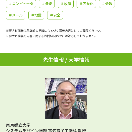
学問のミニ講義「夢ナビ講義」
学問分野解説
＃コンピュータ
＃機能
＃故障
＃冗長化
＃分散
＃メール
＃地震
＃安全
学問の教科書
夢ナビライブ
※夢ナビ講義は各講師の見解にもとづく講義内容としてご理解ください。
ユーザーサポート
※夢ナビ講義の内容に関するお問い合わせには対応しておりません。
Ｑ＆Ａ よくあるご質問
大学進学IDについて
先生情報 / 大学情報
資料の料金の
受付内容・発送状況の確認
お支払いについて
テレメール
個人情報取扱規定
お支払いサイト
テレメール進学カタログ
特定商取引表記
訂正のご案内
東京都立大学
システムデザイン学部 電気電子工学科 教授