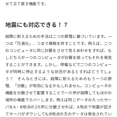
せて立て直す機能です。
データサイエンス特集
奨学金・特待生制度特集
地震にも対応できる！？
デジタルパンフレット
進路の３択
故障に耐えるための手法は二つの原理に基づいています。一
新学年スタート号特集ページ
新学年スタート号特集ページ
（高3生用）
（高2生用）
つは「冗長化」、つまり無駄を許すことです。例えば、二つ
のコンピュータに同じ計算をさせて答えあわせをすれば、も
SELFBRAND特集ページ
しどちらか一つのコンピュータが計算を誤ってもそれを発見
することができます。しかし、停電などで二つのコンピュー
オープンキャンパスなどを調べる
タが同時に停止するような状況があるとすればどうでしょ
う？ そんなときには、故障に耐えるためのもう一つの原
オープンキャンパス検索
実施プログラムから探す
理、「分散」が有効になるかもしれません。コンピュータの
機能を分散させて配置することで一カ所が故障してもほかの
来場型・Web型イベント特集
夢ナビライブ
場所の機能でカバーします。例えば同じデータの入ったサー
バをA・B地点の2カ所に分散させれば、A地点で地震が起き
てサーバがダウンしてもB地点の方のデータは保全されてい