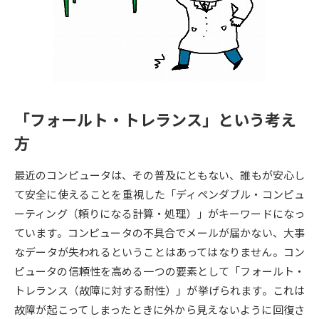
専門学校の資料請求
大学院の資料請求
大学入学共通テスト「受験案
留学・進学関連、塾・予備校
内」の請求
大学入学共通テスト「受験上の
高等学校卒業程度認定試験
配慮案内」の請求
「フォールト・トレランス」という考え
幼稚園教員資格認定試験
小学校教員資格認定試験
方
高等学校（情報）教員資格認定
試験
最近のコンピュータは、その普及にともない、誰もが安心し
て安全に使えることを重視した「ディペンダブル・コンピュ
ーティング（頼りになる計算・処理）」がキーワードになっ
大学研究
大学検索
ています。コンピュータの不具合でメールが届かない、大事
なデータが失われるということはあってはなりません。コン
大学で学べる内容や特徴を調べる
ピュータの信頼性を高める一つの要素として「フォールト・
トレランス（故障に対する耐性）」が挙げられます。これは
国際・グローバルに強い大学特
故障が起こってしまったときに外から見えないように回復さ
新増設大学・学部・学科特集
集