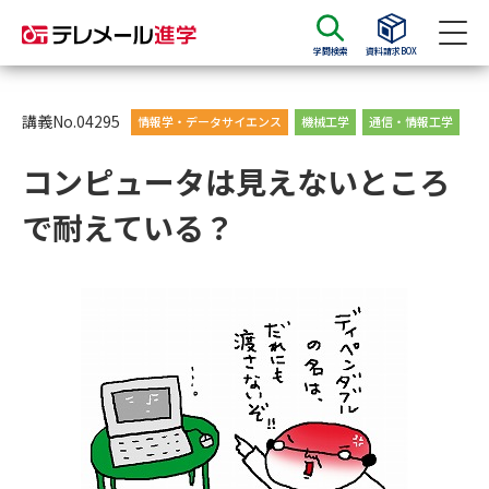
学問検索
資料請求BOX
資料請求
資料検索
講義No.04295
情報学・データサイエンス
機械工学
通信・情報工学
コンピュータは見えないところ
大学・短大の資料種類から請求
で耐えている？
大学パンフ
学部・学科パンフ
総合型選抜・学校推薦型選抜 募
大学入学共通テスト利用選抜の
集要項＆願書
募集要項＆願書
過去問題集
大学・短大以外の資料から請求