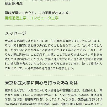
福本 聡 先生
興味が湧いてきたら、この学問がオススメ！
情報通信工学、コンピュータ工学
メッセージ
大学進学で専攻を決めるときには一生に関わる選択をすることになります。
その中で本来望む道と違う方向に行くこともあるでしょう。私もそうでした
が、やりたいこととやれることが違うことはよくあることです。しかし、や
りたい道に進めないことが必ずしも悪いことではありませんから、それを失
敗だとは思わないでください。大学に進んでからたくさんの人や考え方に触
れ、進む道を考えていくスタンスもありだと思っています。決して環境や人
のせいにせず、自分の決めた道を進んでいきましょう。
東京都立大学に関心を持ったあなたは
東京都立大学は「大都市における人間社会の理想像の追求」を使命とし、東
京都が設置している公立の総合大学です。人文社会学部、法学部、経済経営
学部、理学部、都市環境学部、システムデザイン学部、健康福祉学部の7学
部23学科で広範な学問領域を網羅。学部、領域を越え自由に学ぶカリキュ