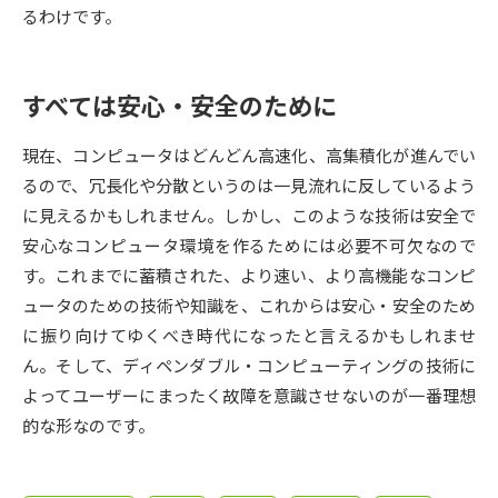
受験準備
資料検索
るわけです。
志望校・出願校を調べる
すべては安心・安全のために
併願校選び
受験スケジュールを立てよう
現在、コンピュータはどんどん高速化、高集積化が進んでい
るので、冗長化や分散というのは一見流れに反しているよう
先輩が入学を決めた理由
テレメール全国一斉進学調査
に見えるかもしれません。しかし、このような技術は安全で
安心なコンピュータ環境を作るためには必要不可欠なので
新生活お役立ちガイド
す。これまでに蓄積された、より速い、より高機能なコンピ
ュータのための技術や知識を、これからは安心・安全のため
に振り向けてゆくべき時代になったと言えるかもしれませ
学問発見
学問検索
ん。そして、ディペンダブル・コンピューティングの技術に
よってユーザーにまったく故障を意識させないのが一番理想
的な形なのです。
大学で学びたい学問発見