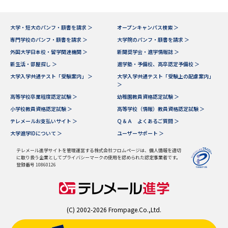
大学・短大のパンフ・願書を請求 ＞
オープンキャンパス検索 ＞
専門学校のパンフ・願書を請求 ＞
大学院のパンフ・願書を請求 ＞
外国大学日本校・留学関連機関 ＞
新聞奨学会・進学情報誌 ＞
新生活・部屋探し ＞
進学塾・予備校、高卒認定予備校 ＞
大学入学共通テスト「受験案内」 ＞
大学入学共通テスト「受験上の配慮案内」
＞
高等学校卒業程度認定試験 ＞
幼稚園教員資格認定試験 ＞
小学校教員資格認定試験 ＞
高等学校（情報）教員資格認定試験 ＞
テレメールお支払いサイト ＞
Ｑ＆Ａ よくあるご質問 ＞
大学進学IDについて ＞
ユーザーサポート ＞
テレメール進学サイトを管理運営する株式会社フロムページは、個人情報を適切
に取り扱う企業としてプライバシーマークの使用を認められた認定事業者です。
登録番号 10860126
(C) 2002-2026 Frompage.Co.,Ltd.