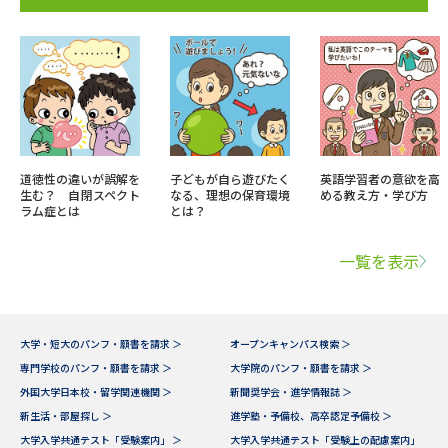
道徳性の違いが誤解を
子どもが自ら遊びたく
英語学習者の意欲を高
生む？ 自閉スペクト
なる、理想の保育環境
める教え方・学び方
ラム症とは
とは？
一覧を表示
大学・短大のパンフ・願書を請求 ＞
オープンキャンパス検索 ＞
専門学校のパンフ・願書を請求 ＞
大学院のパンフ・願書を請求 ＞
外国大学日本校・留学関連機関 ＞
新聞奨学会・進学情報誌 ＞
新生活・部屋探し ＞
進学塾・予備校、高卒認定予備校 ＞
大学入学共通テスト「受験案内」 ＞
大学入学共通テスト「受験上の配慮案内」