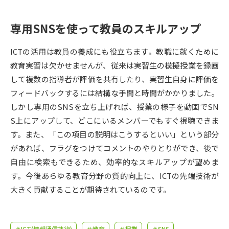
受験準備
資料検索
専用SNSを使って教員のスキルアップ
志望校・出願校を調べる
ICTの活用は教員の養成にも役立ちます。教職に就くために
教育実習は欠かせませんが、従来は実習生の模擬授業を録画
併願校選び
受験スケジュールを立てよう
して複数の指導者が評価を共有したり、実習生自身に評価を
フィードバックするには結構な手間と時間がかかりました。
先輩が入学を決めた理由
テレメール全国一斉進学調査
しかし専用のSNSを立ち上げれば、授業の様子を動画でSN
S上にアップして、どこにいるメンバーでもすぐ視聴できま
新生活お役立ちガイド
す。また、「この項目の説明はこうするといい」という部分
があれば、フラグをつけてコメントのやりとりができ、後で
自由に検索もできるため、効率的なスキルアップが望めま
学問発見
学問検索
す。今後あらゆる教育分野の質的向上に、ICTの先端技術が
大きく貢献することが期待されているのです。
大学で学びたい学問発見
＃ICT(情報通信技術)
＃教育
＃授業
＃SNS