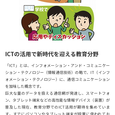
専門学校の資料請求
大学院の資料請求
大学入学共通テスト「受験案
留学・進学関連、塾・予備校
内」の請求
大学入学共通テスト「受験上の
高等学校卒業程度認定試験
配慮案内」の請求
幼稚園教員資格認定試験
小学校教員資格認定試験
ICTの活用で新時代を迎える教育分野
高等学校（情報）教員資格認定
試験
「ICT」とは、インフォメーション・アンド・コミュニケー
ション・テクノロジー（情報通信技術）の略で、IT（インフ
大学研究
大学検索
ォメーション・テクノロジー）に、通信コミュニケーション
を加味した概念です。
巨大な量のデータを扱える通信網が発達し、スマートフォ
大学で学べる内容や特徴を調べる
ン、タブレット端末などの高性能な情報デバイス（装置）が
普及した現在、教育分野でのICT活用が期待を集めていま
国際・グローバルに強い大学特
新増設大学・学部・学科特集
す。すでにパソコンやタブレット端末が授業に使われてお
集