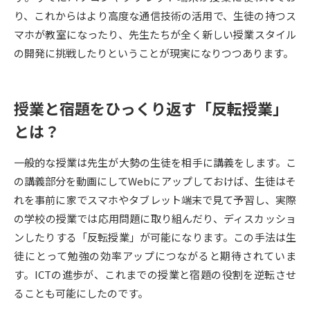
り、これからはより高度な通信技術の活用で、生徒の持つス
データサイエンス特集
奨学金・特待生制度特集
マホが教室になったり、先生たちが全く新しい授業スタイル
の開発に挑戦したりということが現実になりつつあります。
デジタルパンフレット
進路の３択
新学年スタート号特集ページ
新学年スタート号特集ページ
授業と宿題をひっくり返す「反転授業」
（高3生用）
（高2生用）
とは？
SELFBRAND特集ページ
一般的な授業は先生が大勢の生徒を相手に講義をします。こ
オープンキャンパスなどを調べる
の講義部分を動画にしてWebにアップしておけば、生徒はそ
れを事前に家でスマホやタブレット端末で見て予習し、実際
オープンキャンパス検索
実施プログラムから探す
の学校の授業では応用問題に取り組んだり、ディスカッショ
ンしたりする「反転授業」が可能になります。この手法は生
来場型・Web型イベント特集
夢ナビライブ
徒にとって勉強の効率アップにつながると期待されていま
す。ICTの進歩が、これまでの授業と宿題の役割を逆転させ
ることも可能にしたのです。