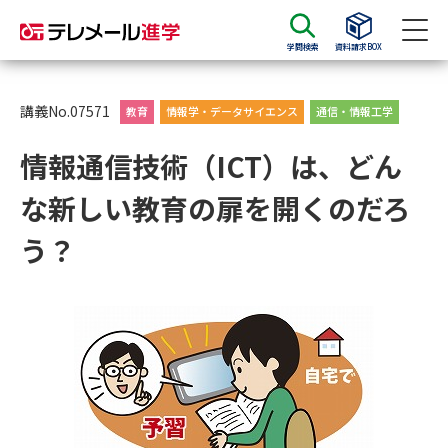
学問検索
資料請求BOX
資料請求
資料検索
講義No.07571
教育
情報学・データサイエンス
通信・情報工学
情報通信技術（ICT）は、どん
大学・短大の資料種類から請求
な新しい教育の扉を開くのだろ
大学パンフ
学部・学科パンフ
う？
総合型選抜・学校推薦型選抜 募
大学入学共通テスト利用選抜の
集要項＆願書
募集要項＆願書
過去問題集
大学・短大以外の資料から請求