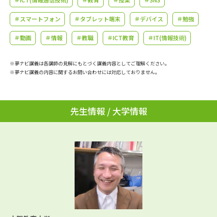
学問のミニ講義「夢ナビ講義」
学問分野解説
＃スマートフォン
＃タブレット端末
＃デバイス
＃勉強
学問の教科書
夢ナビライブ
＃動画
＃情報
＃教職
＃ICT教育
＃IT(情報技術)
ユーザーサポート
※夢ナビ講義は各講師の見解にもとづく講義内容としてご理解ください。
※夢ナビ講義の内容に関するお問い合わせには対応しておりません。
Ｑ＆Ａ よくあるご質問
大学進学IDについて
資料の料金の
先生情報 / 大学情報
受付内容・発送状況の確認
お支払いについて
テレメール
個人情報取扱規定
お支払いサイト
テレメール進学カタログ
特定商取引表記
訂正のご案内