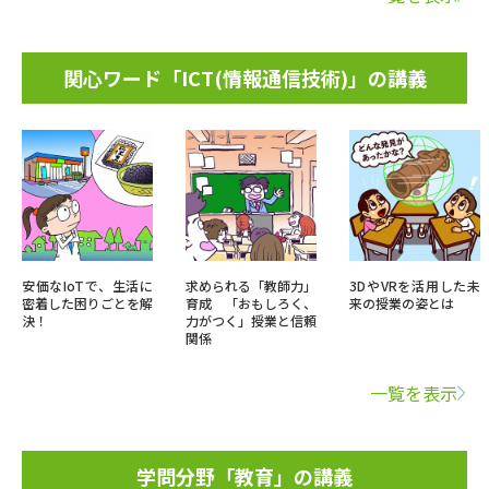
関心ワード「ICT(情報通信技術)」の講義
安価なIoTで、生活に
求められる「教師力」
3DやVRを活用した未
密着した困りごとを解
育成 「おもしろく、
来の授業の姿とは
決！
力がつく」授業と信頼
関係
一覧を表示
学問分野「教育」の講義