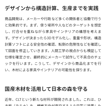
デザインから構造計算、生産までを実践
データサイエンス特集
奨学金・特待生制度特集
商品開発は、メーカーや行政など多くの関係者と協働で行う
デジタルパンフレット
進路の３択
と効果的です。まず、使う場所や人などのターゲットを想定
し、打合せを重ねながら家具やインテリアの構想を考えま
新学年スタート号特集ページ
新学年スタート号特集ページ
す。デザインが決まったら3Dモデル化し、重量や形状、構造
（高3生用）
（高2生用）
計算ソフトによる安全性の確認、転倒の危険性などを確認し
SELFBRAND特集ページ
て図面を修正していきます。人間工学の視点からも検証して
仕様を確定させ、最終的にメーカーで試作して不具合のチェ
オープンキャンパスなどを調べる
ックを行います。こうして、デザインから商品化までを行
い、木材による家具やインテリアの可能性を探ります。
オープンキャンパス検索
実施プログラムから探す
来場型・Web型イベント特集
夢ナビライブ
国産木材を活用して日本の森を守る
近年、CLTという新たな材料が開発されました。これは、ひ
き板（ラミナ）を、繊維方向が直交するよう交互に接着した