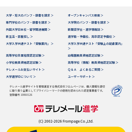
大学・短大のパンフ・願書を請求 ＞
オープンキャンパス検索 ＞
専門学校のパンフ・願書を請求 ＞
大学院のパンフ・願書を請求 ＞
外国大学日本校・留学関連機関 ＞
新聞奨学会・進学情報誌 ＞
新生活・部屋探し ＞
進学塾・予備校、高卒認定予備校 ＞
大学入学共通テスト「受験案内」 ＞
大学入学共通テスト「受験上の配慮案内」
＞
高等学校卒業程度認定試験 ＞
幼稚園教員資格認定試験 ＞
小学校教員資格認定試験 ＞
高等学校（情報）教員資格認定試験 ＞
テレメールお支払いサイト ＞
Ｑ＆Ａ よくあるご質問 ＞
大学進学IDについて ＞
ユーザーサポート ＞
テレメール進学サイトを管理運営する株式会社フロムページは、個人情報を適切
に取り扱う企業としてプライバシーマークの使用を認められた認定事業者です。
登録番号 10860126
(C) 2002-2026 Frompage.Co.,Ltd.