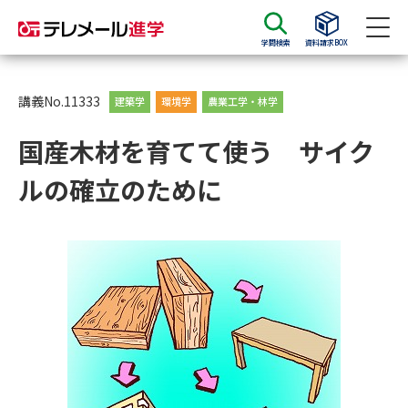
学問検索
資料請求BOX
資料請求
資料検索
講義No.11333
建築学
環境学
農業工学・林学
国産木材を育てて使う サイク
大学・短大の資料種類から請求
ルの確立のために
大学パンフ
学部・学科パンフ
総合型選抜・学校推薦型選抜 募
大学入学共通テスト利用選抜の
集要項＆願書
募集要項＆願書
過去問題集
大学・短大以外の資料から請求