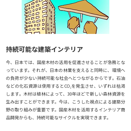
専門学校の資料請求
大学院の資料請求
大学入学共通テスト「受験案
留学・進学関連、塾・予備校
内」の請求
大学入学共通テスト「受験上の
高等学校卒業程度認定試験
配慮案内」の請求
持続可能な建築インテリア
幼稚園教員資格認定試験
小学校教員資格認定試験
今、日本では、国産木材の活用を促進させることが急務とな
高等学校（情報）教員資格認定
試験
っています。それが、日本の林業を支えると同時に、環境へ
の負荷が少ない持続可能な社会へとつながるからです。石油
などの化石資源は使用するとCO₂を発生させ、いずれは枯渇
大学研究
大学検索
します。木材は植林によって、30年ほどで新しい森林資源を
生み出すことができます。今は、こうした視点による建築分
野の取り組みが重要です。国産木材を活用するインテリア商
大学で学べる内容や特徴を調べる
品開発からも、持続可能なサイクルを実現できます。
国際・グローバルに強い大学特
新増設大学・学部・学科特集
集