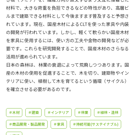
受験準備
資料検索
材料で、大きな荷重を負担できるなどの特性があり、高層ビ
ルまで建築できる材料として今後ますます普及すると予想さ
志望校・出願校を調べる
れています。現在、国産木材によるCLTを使った家具や内装
の開発が行われています。しかし、軽くて軟らかい国産木材
併願校選び
受験スケジュールを立てよう
を家具に使用するには、使い方の工夫や金物の開発などが必
要です。これらを研究開発することで、国産木材のさらなる
先輩が入学を決めた理由
活用が進められています。
テレメール全国一斉進学調査
日本の森林は、林業の衰退によって荒廃しつつあります。国
産の木材の使用を促進することで、木を切り、建築物やイン
新生活お役立ちガイド
テリアに使い、植樹して木を育てるという循環（サイクル）
を確立させる必要があるのです。
学問発見
学問検索
＃木材
＃建築
＃インテリア
＃林業
＃植林・造林
大学で学びたい学問発見
＃商品開発・製品開発
＃家具
＃持続可能(サステイナブル)