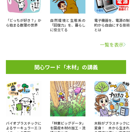
「どっちが好き？」か
自然環境と生態系の
電子機器を、電源の制
ら始まる数理の世界
「回復力」を、暮らし
約から自由にする技術
に役立てる
とは
一覧を表示
関心ワード「木材」の講義
バイオプラスチックに
「林業ビッグデータ」
木粉がプラスチックに
よるサーキュラーエコ
を国産木材の加工・流
変身！ 木から生まれ