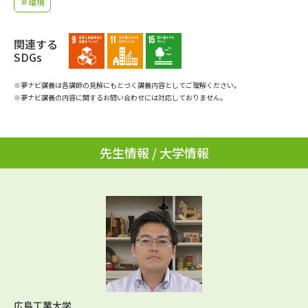
＃環境
学問のミニ講義「夢ナビ講義」
学問分野解説
学問の教科書
関連する
夢ナビライブ
SDGs
ユーザーサポート
※夢ナビ講義は各講師の見解にもとづく講義内容としてご理解ください。
※夢ナビ講義の内容に関するお問い合わせには対応しておりません。
Ｑ＆Ａ よくあるご質問
大学進学IDについて
資料の料金の
先生情報 / 大学情報
受付内容・発送状況の確認
お支払いについて
テレメール
個人情報取扱規定
お支払いサイト
テレメール進学カタログ
特定商取引表記
訂正のご案内
広島工業大学