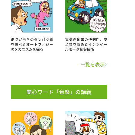
べる
ムから探す
細胞が自らのタンパク質
電気自動車の快適性、安
を食べるオートファジー
全性を高めるインホイー
ライブ
のメカニズムを探る
ルモータ制御技術
一覧を表示
資料検索
関心ワード「音楽」の講義
う
先輩が入学を決めた理由
役立ちガイド