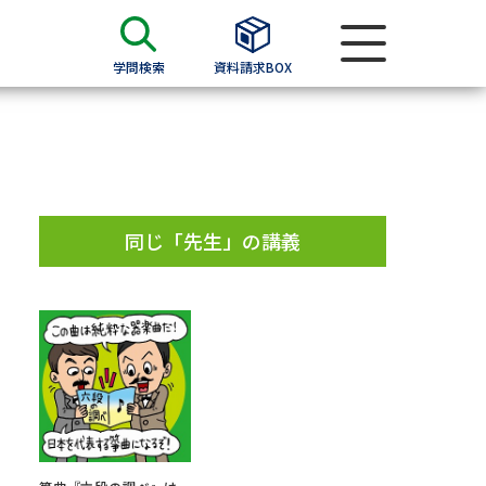
学問検索
資料請求BOX
資料検索
求
同じ「先生」の講義
願書
＆願書
過去問題集
求
留学・進学関連、塾・予備校