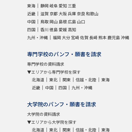
東海
静岡
岐阜
愛知
三重
近畿
滋賀
京都
大阪
兵庫
奈良
和歌山
中国
鳥取
岡山
島根
広島
山口
四国
香川
徳島
愛媛
高知
九州・沖縄
福岡
大分
宮崎
佐賀
長崎
熊本
鹿児島
沖縄
専門学校のパンフ・願書を請求
専門学校の資料請求
▼エリアから専門学校を探す
北海道
東北
関東
信越・北陸
東海
近畿
中国
四国
九州・沖縄
大学院のパンフ・願書を請求
大学院の資料請求
▼エリアから大学院を探す
北海道
東北
関東
信越・北陸
東海