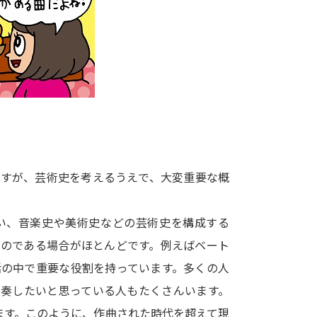
大学入学共通テスト「受験案内」の請求
大学入学共通テスト「受験上の配慮案内
幼稚園教員資格認定試験
小学校教員資
高等学校（情報）教員資格認定試験
大学研究
ですが、芸術史を考えるうえで、大変重要な概
大学で学べる内容や特徴を調
い、音楽史や美術史などの芸術史を構成する
新増設大学・学部・学科特集
国際・グ
ものである場合がほとんどです。例えばベート
データサイエンス特集
奨学金・特待生
活の中で重要な役割を持っています。多くの人
進路の３択
新学年スタート号特集ペー
演奏したいと思っている人もたくさんいます。
新学年スタート号特集ページ（高2生用
ます。このように、作曲された時代を超えて現