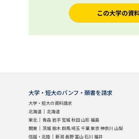
この大学の資
大学・短大のパンフ・願書を請求
大学・短大の資料請求
北海道
北海道
東北
青森
岩手
宮城
秋田
山形
福島
関東
茨城
栃木
群馬
埼玉
千葉
東京
神奈川
山梨
信越・北陸
新潟
長野
富山
石川
福井