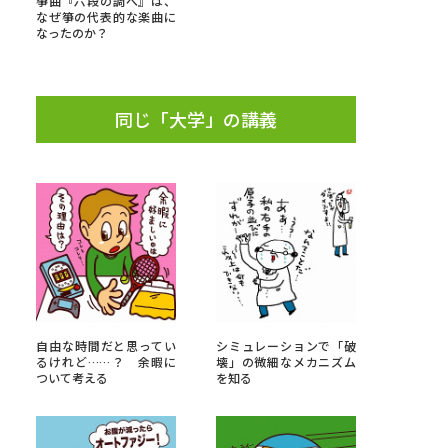
箏曲『六段の調べ』は、
なぜ箏の代表的な楽曲に
なったのか？
」の請求
高等学校卒業程度認定試験
格認定試験
同じ「大学」の講義
大学検索
べる
ローバルに強い大学特集
自由な時間だと思ってい
シミュレーションで「破
制度特集
デジタルパンフレット
るけれど……？ 余暇に
壊」の微細なメカニズム
ついて考える
を知る
ジ（高3生用）
）