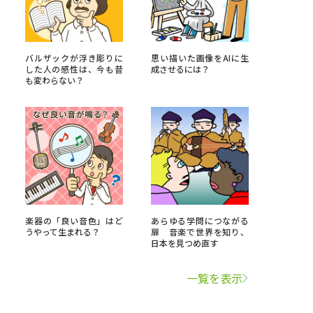
学問検索
バルザックが浮き彫りに
思い描いた画像をAIに生
した人の感性は、今も昔
成させるには？
も変わらない？
野解説
学問の教科書
夢ナビライブ
楽器の「良い音色」はど
あらゆる学問につながる
いて
このサイトについて
うやって生まれる？
扉 音楽で世界を知り、
日本を見つめ直す
・発送状況の確認
テレメール
お支払いサイト
一覧を表示
問合せ先
テレメール進学カタログ
訂正のご案内