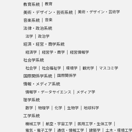
教育
教育系統
美術・デザイン・芸術学
美術・デザイン・芸術系統
音楽
音楽系統
法律・政治系統
法学
政治学
経済・経営・商学系統
経済学
経営学・商学
経営情報学
社会学系統
社会学
社会福祉学
環境学
観光学
マスコミ学
国際関係学
国際関係学系統
情報・メディア系統
情報学・データサイエンス
メディア学
理学系統
数学
物理学
化学
生物学
地球科学
工学系統
機械工学
航空・宇宙工学
医用工学・生体工学
電気・電子工学
通信・情報工学
建築学
土木・環境工