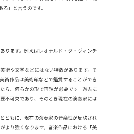
SELFBRAND特集ページ
ある」と言うのです。
オープンキャンパスなどを調
オープンキャンパス検索
実施プログラ
来場型・Web型イベント特集
夢ナビ
があります。例えばレオナルド・ダ・ヴィンチ
、美術や文学などにはない特徴があります。そ
受験準備
。美術作品は美術館などで鑑賞することができ
ったら、何らかの形で再現が必要です。過去に
志望校・出願校を調べる
必要不可欠であり、そのとき現在の演奏家には
併願校選び
受験スケジュールを立てよ
るとともに、現在の演奏家の音楽性が反映され
テレメール全国一斉進学調査
新生活お
いがより強くなります。音楽作品における「美