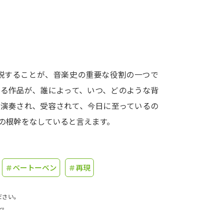
学問発見
大学で学びたい学問発見
説することが、音楽史の重要な役割の一つで
学問のミニ講義「夢ナビ講義」
学問分
する作品が、誰によって、いつ、どのような背
に演奏され、受容されて、今日に至っているの
の根幹をなしていると言えます。
ユーザーサポート
Ｑ＆Ａ よくあるご質問
大学進学IDにつ
＃ベートーベン
＃再現
資料の料金の
お支払いについて
受付内容
個人情報取扱規定
特定商取引表記
お
ださい。
ん。
受験情報リンク