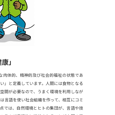
大学入学共通テスト「受験案内」の請求
大学入学共通テスト「受験上の配慮案内
幼稚園教員資格認定試験
小学校教員資
高等学校（情報）教員資格認定試験
大学研究
健康」
大学で学べる内容や特徴を調
全な肉体的、精神的及び社会的福祉の状態であ
ない」と定義しています。人間には食物となる
新増設大学・学部・学科特集
国際・グ
住空間が必要なので、うまく環境を利用しなが
データサイエンス特集
奨学金・特待生
間は言語を使い社会組織を作って、相互にコミ
進路の３択
新学年スタート号特集ペー
視点では、自然環境とヒトの集団が、言語や技
新学年スタート号特集ページ（高2生用