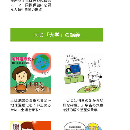
援助をすれば思わぬ結果
に！？ 国際保健に必要
な人類生態学の視点
」の請求
高等学校卒業程度認定試験
格認定試験
同じ「大学」の講義
大学検索
べる
ローバルに強い大学特集
土は地球の貴重な資源～
「火星は明日の朝から猛
制度特集
デジタルパンフレット
地球温暖化をくい止める
烈な砂嵐。」宇宙の気象
ために土壌を守る～
を読み解く惑星気象学
ジ（高3生用）
）