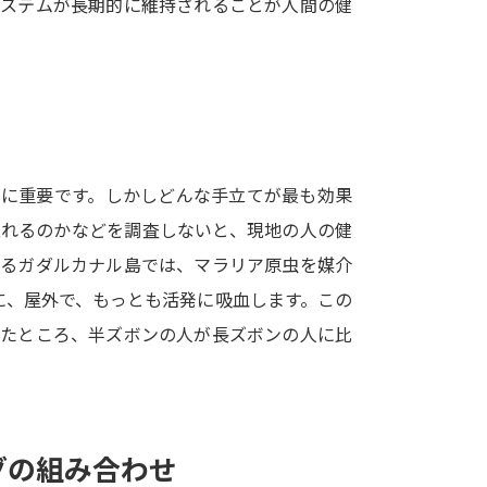
システムが長期的に維持されることが人間の健
SELFBRAND特集ページ
オープンキャンパスなどを調
オープンキャンパス検索
実施プログラ
来場型・Web型イベント特集
夢ナビ
常に重要です。しかしどんな手立てが最も効果
取れるのかなどを調査しないと、現地の人の健
するガダルカナル島では、マラリア原虫を媒介
受験準備
に、屋外で、もっとも活発に吸血します。この
したところ、半ズボンの人が長ズボンの人に比
志望校・出願校を調べる
併願校選び
受験スケジュールを立てよ
テレメール全国一斉進学調査
新生活お
グの組み合わせ