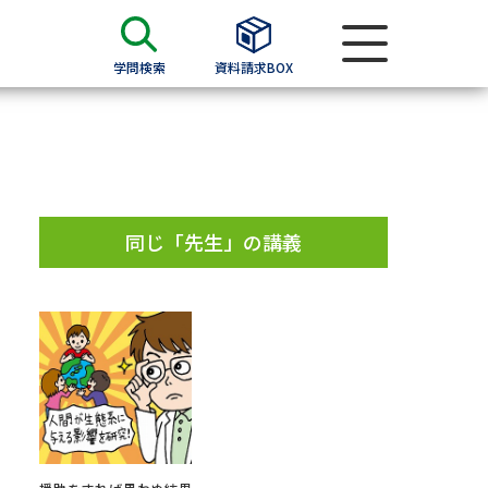
学問検索
資料請求BOX
資料検索
求
同じ「先生」の講義
願書
＆願書
過去問題集
求
留学・進学関連、塾・予備校