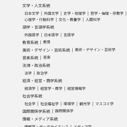
文学・人文系統
日本文学
外国文学
史学・地理学
哲学・倫理・宗教学
心理学・行動科学
文化・教養学
人間科学
語学・言語学系統
外国語学
日本語学
言語学
教育
教育系統
美術・デザイン・芸術学
美術・デザイン・芸術系統
音楽
音楽系統
法律・政治系統
法学
政治学
経済・経営・商学系統
経済学
経営学・商学
経営情報学
社会学系統
社会学
社会福祉学
環境学
観光学
マスコミ学
国際関係学
国際関係学系統
情報・メディア系統
情報学・データサイエンス
メディア学