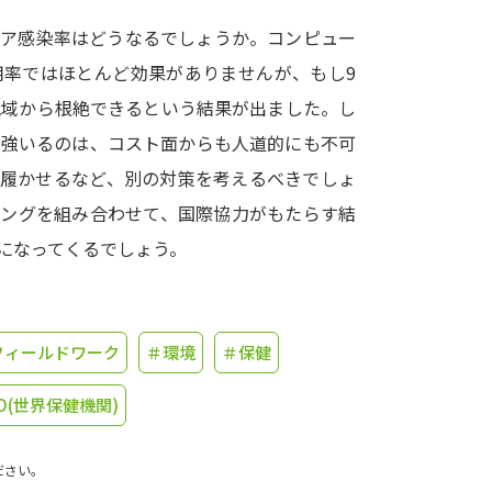
リア感染率はどうなるでしょうか。コンピュー
学問発見
用率ではほとんど効果がありませんが、もし9
地域から根絶できるという結果が出ました。し
大学で学びたい学問発見
を強いるのは、コスト面からも人道的にも不可
を履かせるなど、別の対策を考えるべきでしょ
学問のミニ講義「夢ナビ講義」
学問分
リングを組み合わせて、国際協力がもたらす結
になってくるでしょう。
ユーザーサポート
フィールドワーク
＃環境
＃保健
Ｑ＆Ａ よくあるご質問
大学進学IDにつ
資料の料金の
お支払いについて
受付内容
O(世界保健機関)
個人情報取扱規定
特定商取引表記
お
ださい。
受験情報リンク