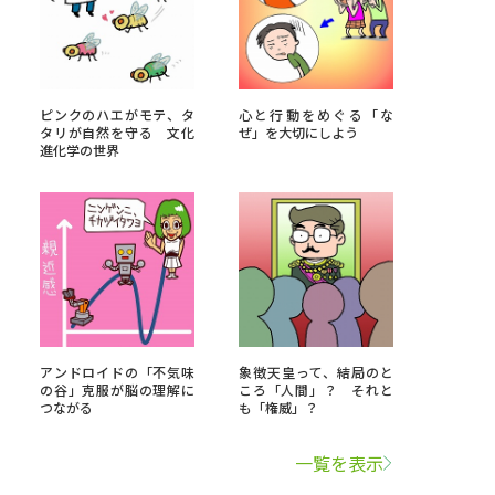
学問検索
ピンクのハエがモテ、タ
心と行動をめぐる「な
タリが自然を守る 文化
ぜ」を大切にしよう
進化学の世界
野解説
学問の教科書
夢ナビライブ
いて
このサイトについて
アンドロイドの「不気味
象徴天皇って、結局のと
の谷」克服が脳の理解に
ころ「人間」？ それと
・発送状況の確認
テレメール
お支払いサイト
つながる
も「権威」？
問合せ先
テレメール進学カタログ
訂正のご案内
一覧を表示