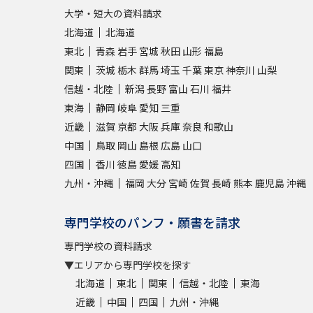
大学・短大の資料請求
北海道
北海道
東北
青森
岩手
宮城
秋田
山形
福島
関東
茨城
栃木
群馬
埼玉
千葉
東京
神奈川
山梨
信越・北陸
新潟
長野
富山
石川
福井
東海
静岡
岐阜
愛知
三重
近畿
滋賀
京都
大阪
兵庫
奈良
和歌山
中国
鳥取
岡山
島根
広島
山口
四国
香川
徳島
愛媛
高知
九州・沖縄
福岡
大分
宮崎
佐賀
長崎
熊本
鹿児島
沖縄
専門学校のパンフ・願書を請求
専門学校の資料請求
▼エリアから専門学校を探す
北海道
東北
関東
信越・北陸
東海
近畿
中国
四国
九州・沖縄