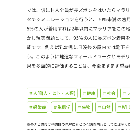
では、仮に村人全員が長ズボンをはいたらマラ
タでシミュレーションを行うと、70%未満の着
5％の人が着用すれば2年以内にマラリアをこの
かし現実問題として、95％の人に長ズボン着用
能です。例えば乳幼児に日没後の屋内では靴下
う。このように地道なフィールドワークとモデ
果を多面的に評価することは、今後ますます重要
＃人間(人・ヒト・人類)
＃健康
＃社会
＃
＃感染症
＃生態学
＃生物
＃自然
＃WH
※夢ナビ講義は各講師の見解にもとづく講義内容としてご理解く