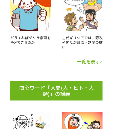
べる
ムから探す
どうすればゲリラ豪雨を
古代ギリシアでは、野次
予測できるのか
や神話が政治・制度の鍵
ライブ
に
一覧を表示
資料検索
関心ワード「人間(人・ヒト・人
類)」の講義
う
先輩が入学を決めた理由
役立ちガイド