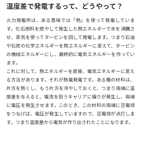
温度差で発電するって、どうやって？
データサイエンス特集
奨学金・特待生制度特集
火力発電所は、ある意味では「熱」を使って発電していま
す。化石燃料を燃やして発生した熱エネルギーで水を沸騰さ
デジタルパンフレット
進路の３択
せ、蒸気を使ってタービンを回して発電します。つまり石油
新学年スタート号特集ページ
新学年スタート号特集ページ
や石炭の化学エネルギーを熱エネルギーに変えて、タービン
（高3生用）
（高2生用）
の機械エネルギーにし、最終的に電気エネルギーを作ってい
ます。
SELFBRAND特集ページ
これに対して、熱エネルギーを直接、電気エネルギーに変え
る方法があります。それが熱電発電です。ある種の材料は、
オープンキャンパスなどを調べる
片方を熱くし、もう片方を冷やしておくと、つまり両端に温
度差を与えると、電流を担うキャリアに偏りが発生し、両端
オープンキャンパス検索
実施プログラムから探す
に電圧を発生させます。このとき、この材料の両端に豆電球
をつなげば、電圧が発生していますので、豆電球が点灯しま
来場型・Web型イベント特集
夢ナビライブ
す。つまり温度差から電気が作り出されたことになります。