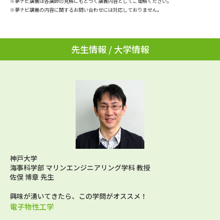
※夢ナビ講義は各講師の見解にもとづく講義内容としてご理解ください。
学問のミニ講義「夢ナビ講義」
学問分野解説
※夢ナビ講義の内容に関するお問い合わせには対応しておりません。
学問の教科書
夢ナビライブ
先生情報 / 大学情報
ユーザーサポート
Ｑ＆Ａ よくあるご質問
大学進学IDについて
資料の料金の
受付内容・発送状況の確認
お支払いについて
テレメール
個人情報取扱規定
お支払いサイト
神戸大学
テレメール進学カタログ
特定商取引表記
海事科学部 マリンエンジニアリング学科 教授
訂正のご案内
佐俣 博章 先生
興味が湧いてきたら、この学問がオススメ！
電子物性工学