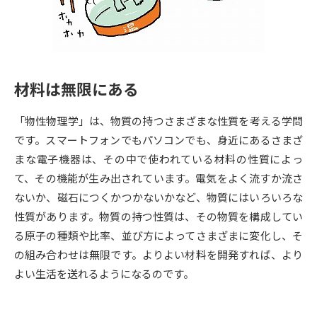
専門学校の資料請求
大学院の資料請求
大学入学共通テスト「受験案
留学・進学関連、塾・予備校
内」の請求
大学入学共通テスト「受験上の
高等学校卒業程度認定試験
材料は無限にある
配慮案内」の請求
幼稚園教員資格認定試験
小学校教員資格認定試験
「物性物理学」は、物質の持つさまざまな性質を考える学問
です。スマートフォンでもパソコンでも、身近にあるさまざ
高等学校（情報）教員資格認定
まな電子機器は、その中で使われている材料の性質によっ
試験
て、その機能が生み出されています。電気をよく流すか流さ
ないか、磁石につくかつかないかなど、物質にはいろいろな
大学研究
大学検索
性質があります。物質の持つ性質は、その物質を構成してい
る原子の種類や比率、並び方によってさまざまに変化し、そ
の組み合わせは無限です。よりよい材料を開発すれば、より
大学で学べる内容や特徴を調べる
よい生活を送れるようになるのです。
国際・グローバルに強い大学特
新増設大学・学部・学科特集
集