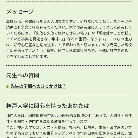
メッセージ
高校時代、勉強はもちろん大切なのですが、それだけではなく、スポーツや
読書にも全力で打ち込んでください。大学の研究室に入って楽しく研究して
いくためには、「失敗を失敗で終わらせない粘り」や「想定外のことが起こ
っている事実を見逃さない集中力」などが重要になります。これらの能力
は、好奇心旺盛な生活を送ることで培われると思います。ぜひ充実した高校
生活を送ってください。将来、神戸大学海事科学部で、一緒に研究できるこ
とを楽しみにしています。
先生への質問
先生の学問へのきっかけは？
神戸大学に関心を持ったあなたは
神戸大学は、国際都市神戸のもつ開放的な環境の中にあって、人間性・創造
性・国際性・専門性を高める教育を行っています。
また、神戸大学では、人文・人間系、社会系、自然系、生命・医学系のいず
れの学術分野においても世界トップレベルの学術研究を推進すると共に、世