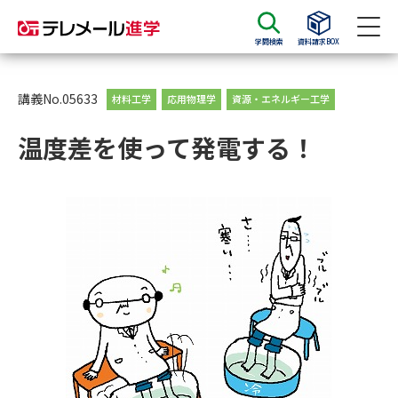
学問検索
資料請求BOX
資料請求
資料検索
講義No.05633
材料工学
応用物理学
資源・エネルギー工学
温度差を使って発電する！
大学・短大の資料種類から請求
大学パンフ
学部・学科パンフ
総合型選抜・学校推薦型選抜 募
大学入学共通テスト利用選抜の
集要項＆願書
募集要項＆願書
過去問題集
大学・短大以外の資料から請求