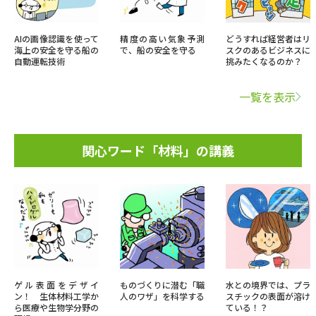
AIの画像認識を使って
精度の高い気象予測
どうすれば経営者はリ
海上の安全を守る船の
で、船の安全を守る
スクのあるビジネスに
自動運転技術
挑みたくなるのか？
一覧を表示
関心ワード「材料」の講義
ゲル表面をデザイ
ものづくりに潜む「職
水との境界では、プラ
ン！ 生体材料工学か
人のワザ」を科学する
スチックの表面が溶け
ら医療や生物学分野の
ている！？