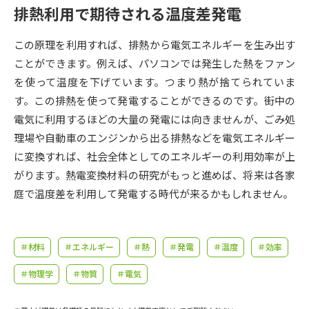
受験準備
資料検索
排熱利用で期待される温度差発電
この原理を利用すれば、排熱から電気エネルギーを生み出す
志望校・出願校を調べる
ことができます。例えば、パソコンでは発生した熱をファン
を使って温度を下げています。つまり熱が捨てられていま
併願校選び
受験スケジュールを立てよう
す。この排熱を使って発電することができるのです。街中の
電気に利用するほどの大量の発電には向きませんが、ごみ処
先輩が入学を決めた理由
テレメール全国一斉進学調査
理場や自動車のエンジンから出る排熱などを電気エネルギー
に変換すれば、社会全体としてのエネルギーの利用効率が上
新生活お役立ちガイド
がります。熱電変換材料の研究がもっと進めば、将来は各家
庭で温度差を利用して発電する時代が来るかもしれません。
学問発見
学問検索
＃材料
＃エネルギー
＃熱
＃発電
＃温度
＃効率
＃物理学
＃物質
＃電気
大学で学びたい学問発見