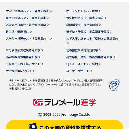
大学・短大のパンフ・願書を請求 ＞
オープンキャンパス検索 ＞
専門学校のパンフ・願書を請求 ＞
大学院のパンフ・願書を請求 ＞
外国大学日本校・留学関連機関 ＞
新聞奨学会・進学情報誌 ＞
新生活・部屋探し ＞
進学塾・予備校、高卒認定予備校 ＞
大学入学共通テスト「受験案内」 ＞
大学入学共通テスト「受験上の配慮案内」
＞
高等学校卒業程度認定試験 ＞
幼稚園教員資格認定試験 ＞
小学校教員資格認定試験 ＞
高等学校（情報）教員資格認定試験 ＞
テレメールお支払いサイト ＞
Ｑ＆Ａ よくあるご質問 ＞
大学進学IDについて ＞
ユーザーサポート ＞
テレメール進学サイトを管理運営する株式会社フロムページは、個人情報を適切
に取り扱う企業としてプライバシーマークの使用を認められた認定事業者です。
登録番号 10860126
(C) 2002-2026 Frompage.Co.,Ltd.
この大学の資料を
請求する