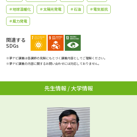
学問のミニ講義「夢ナビ講義」
学問分野解説
＃地球温暖化
＃太陽光発電
＃石油
＃電気抵抗
学問の教科書
夢ナビライブ
＃風力発電
ユーザーサポート
関連する
SDGs
Ｑ＆Ａ よくあるご質問
大学進学IDについて
※夢ナビ講義は各講師の見解にもとづく講義内容としてご理解ください。
※夢ナビ講義の内容に関するお問い合わせには対応しておりません。
資料の料金の
受付内容・発送状況の確認
お支払いについて
テレメール
個人情報取扱規定
先生情報 / 大学情報
お支払いサイト
テレメール進学カタログ
特定商取引表記
訂正のご案内