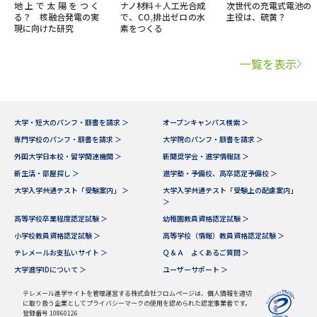
地上で太陽をつく
ナノ材料＋人工光合成
次世代の充電式電池の
る？ 核融合発電の実
で、CO₂排出ゼロの水
主役は、硫黄？
現に向けた研究
素をつくる
一覧を表示
大学・短大のパンフ・願書を請求 ＞
オープンキャンパス検索 ＞
専門学校のパンフ・願書を請求 ＞
大学院のパンフ・願書を請求 ＞
外国大学日本校・留学関連機関 ＞
新聞奨学会・進学情報誌 ＞
新生活・部屋探し ＞
進学塾・予備校、高卒認定予備校 ＞
大学入学共通テスト「受験案内」 ＞
大学入学共通テスト「受験上の配慮案内」
＞
高等学校卒業程度認定試験 ＞
幼稚園教員資格認定試験 ＞
小学校教員資格認定試験 ＞
高等学校（情報）教員資格認定試験 ＞
テレメールお支払いサイト ＞
Ｑ＆Ａ よくあるご質問 ＞
大学進学IDについて ＞
ユーザーサポート ＞
テレメール進学サイトを管理運営する株式会社フロムページは、個人情報を適切
に取り扱う企業としてプライバシーマークの使用を認められた認定事業者です。
登録番号 10860126