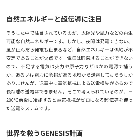
データサイエンス特集
奨学金・特待生制度特集
自然エネルギーと超伝導に注目
デジタルパンフレット
進路の３択
そうした中で注目されているのが、太陽光や風力などの再生
可能な自然エネルギーです。しかし、夜間は発電できない、
新学年スタート号特集ページ
新学年スタート号特集ページ
風が止んだら発電も止まるなど、自然エネルギーは供給が不
（高3生用）
（高2生用）
安定であることが欠点です。電気は貯蔵することができない
SELFBRAND特集ページ
ので、不足する電気は火力や原子力などほかの電源で補う
か、あるいは電力に余裕がある地域から送電してもらうしか
オープンキャンパスなどを調べる
ありませんが、送電中に電気抵抗による送電損失があるので
長距離の送電はできません。そこで考えられているのが、－
オープンキャンパス検索
実施プログラムから探す
200℃前後に冷却すると電気抵抗がゼロになる超伝導を使っ
た送電システムです。
来場型・Web型イベント特集
夢ナビライブ
世界を救うGENESIS計画