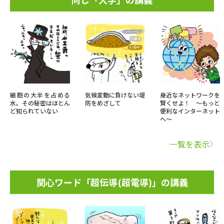
細胞の大半を占める
気候変動に負けない堤
身近なネットワークを
水。その秘密はほとん
防をめざして
賢くせよ！ ～もっと
ど知られていない
便利なインターネット
へ～
一覧を表示
関心ワード「超伝導(超電導)」の講義