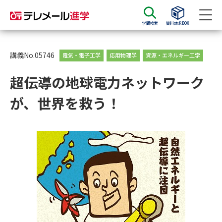
学問検索
資料請求BOX
資料請求
資料検索
講義No.05746
電気・電子工学
応用物理学
資源・エネルギー工学
超伝導の地球電力ネットワーク
大学・短大の資料種類から請求
が、世界を救う！
大学パンフ
学部・学科パンフ
総合型選抜・学校推薦型選抜 募
大学入学共通テスト利用選抜の
集要項＆願書
募集要項＆願書
過去問題集
大学・短大以外の資料から請求