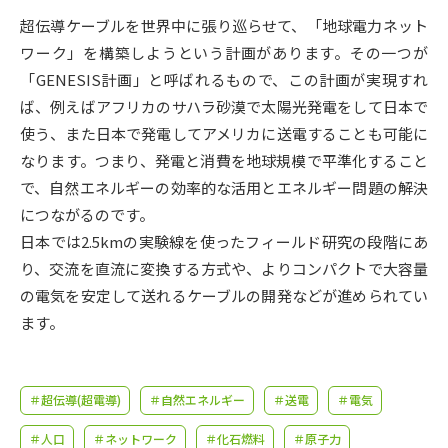
受験準備
資料検索
超伝導ケーブルを世界中に張り巡らせて、「地球電力ネット
ワーク」を構築しようという計画があります。その一つが
志望校・出願校を調べる
「GENESIS計画」と呼ばれるもので、この計画が実現すれ
ば、例えばアフリカのサハラ砂漠で太陽光発電をして日本で
併願校選び
受験スケジュールを立てよう
使う、また日本で発電してアメリカに送電することも可能に
なります。つまり、発電と消費を地球規模で平準化すること
先輩が入学を決めた理由
で、自然エネルギーの効率的な活用とエネルギー問題の解決
テレメール全国一斉進学調査
につながるのです。
日本では2.5kmの実験線を使ったフィールド研究の段階にあ
新生活お役立ちガイド
り、交流を直流に変換する方式や、よりコンパクトで大容量
の電気を安定して送れるケーブルの開発などが進められてい
学問発見
学問検索
ます。
大学で学びたい学問発見
＃超伝導(超電導)
＃自然エネルギー
＃送電
＃電気
＃人口
＃ネットワーク
＃化石燃料
＃原子力