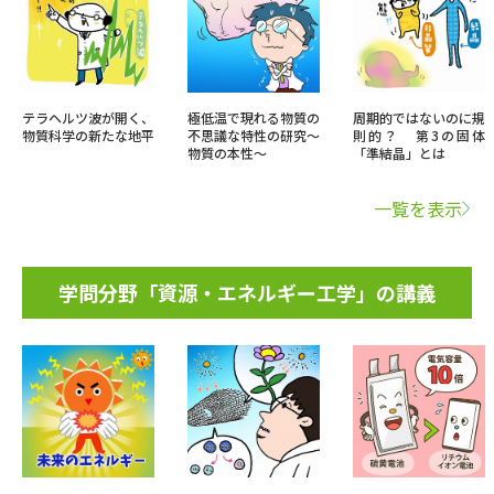
テラヘルツ波が開く、
極低温で現れる物質の
周期的ではないのに規
物質科学の新たな地平
不思議な特性の研究〜
則的？ 第3の固体
物質の本性〜
「準結晶」とは
一覧を表示
学問分野「資源・エネルギー工学」の講義