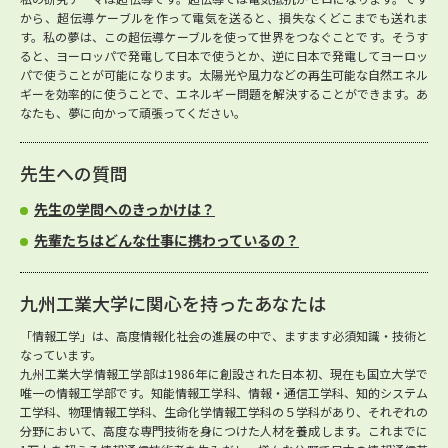
から、超伝導ケーブルを作って電気を送ると、損失なくどこまでも送れま
す。私の夢は、この超伝導ケーブルを使って世界をつなぐことです。そうす
ると、ヨーロッパで発電して日本で使うとか、逆に日本で発電してヨーロッ
パで使うことが可能になります。太陽光や風力などの再生可能な自然エネル
ギーを効率的に使うことで、エネルギー問題を解決することができます。あ
なたも、夢に向かって頑張ってください。
先生への質問
先生の学問へのきっかけは？
先輩たちはどんな仕事に携わっているの？
九州工業大学に関心を持ったあなたは
「情報工学」は、高度情報化社会の進展の中で、ますます必須知識・技術と
なっています。
九州工業大学情報工学部は1986年に創設された日本初、現在も国立大学で
唯一の情報工学部です。知能情報工学科、情報・通信工学科、知的システム
工学科、物理情報工学科、生命化学情報工学科の５学科があり、それぞれの
分野において、高度な専門技術を身につけた人材を養成します。これまでに