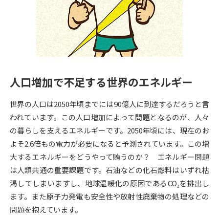
専門学校の資料請求
大学院の資料請求
大学入学共通テスト「受験案
留学・進学関連、塾・予備校
内」の請求
大学入学共通テスト「受験上の
高等学校卒業程度認定試験
配慮案内」の請求
人口増加で不足する世界のエネルギー
幼稚園教員資格認定試験
小学校教員資格認定試験
世界の人口は2050年頃までには90億人に到達するだろうと言
高等学校（情報）教員資格認定
試験
われています。この人口増加によって問題となるのが、人々
の暮らしを支えるエネルギーです。2050年頃には、現在のお
よそ2.6倍もの電力が必要になると予測されています。この増
大学研究
大学検索
大するエネルギーをどうやって賄うのか？ エネルギー問題
は人類共通の重要課題です。石油などの化石燃料はいずれ枯
渇してしまいますし、地球温暖化の原因であるCO₂を排出し
大学で学べる内容や特徴を調べる
ます。また原子力発電も安全性や放射性廃棄物の処理などの
国際・グローバルに強い大学特
問題を抱えています。
新増設大学・学部・学科特集
集