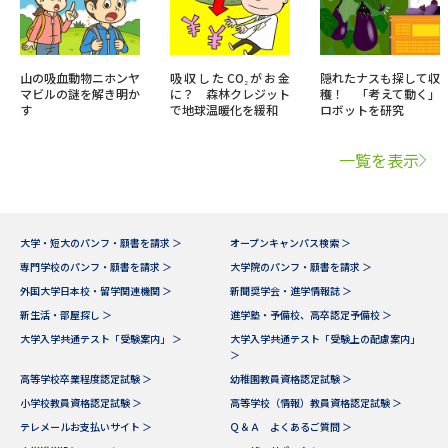
山の吸血動物ニホンヤ
吸収したCO₂がお金
隠れたナスも探して収
マビルの謎を解き明か
に？ 森林クレジット
穫！ 「考えて動く」
す
で地球温暖化を緩和
ロボットを研究
一覧を表示
大学・短大のパンフ・願書を請求 ＞
オープンキャンパス検索 ＞
専門学校のパンフ・願書を請求 ＞
大学院のパンフ・願書を請求 ＞
外国大学日本校・留学関連機関 ＞
新聞奨学会・進学情報誌 ＞
新生活・部屋探し ＞
進学塾・予備校、高卒認定予備校 ＞
大学入学共通テスト「受験案内」 ＞
大学入学共通テスト「受験上の配慮案内」
＞
高等学校卒業程度認定試験 ＞
幼稚園教員資格認定試験 ＞
小学校教員資格認定試験 ＞
高等学校（情報）教員資格認定試験 ＞
テレメールお支払いサイト ＞
Ｑ＆Ａ よくあるご質問 ＞