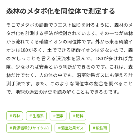
受験準備
資料検索
森林のメタボ化を同位体で測定する
志望校・出願校を調べる
そこでメタボの診断でウエスト回りを計るように、森林のメ
タボ化も計測する手法が検討されています。その一つが森林
併願校選び
受験スケジュールを立てよう
から流れてくる硝酸イオンの同位体です。外から来る硝酸イ
オンは180が多く、土でできる硝酸イオンは少ないので、森
先輩が入学を決めた理由
のおしっことも言える渓流水を汲んで、180が多ければ危
テレメール全国一斉進学調査
険、少なければ安全という判断ができるのです。これは、森
林だけでなく、人の体の中でも、温室効果ガスにも使える計
新生活お役立ちガイド
測手法です。また、このような同位体の割合を調べること
で、地球の過去の歴史を読み解くこともできるのです。
学問発見
学問検索
＃森林
＃生態系
＃窒素
＃肥料
大学で学びたい学問発見
＃資源循環(リサイクル)
＃温室効果ガス
＃酸性雨