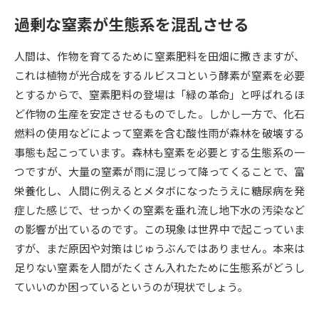
過剰な窒素が生態系を混乱させる
データサイエンス特集
奨学金・特待生制度特集
人間は、作物を育てるために窒素肥料を田畑に撒きますが、
デジタルパンフレット
進路の３択
これは植物が光合成をするルビスコという酵素が窒素を必要
とするからで、窒素肥料の登場は「緑の革命」と呼ばれるほ
新学年スタート号特集ページ
新学年スタート号特集ページ
ど作物の生産を安定させるものでした。しかし一方で、化石
（高3生用）
（高2生用）
燃料の使用などによって窒素を含む酸性雨が森林を破壊する
SELFBRAND特集ページ
事態も起こっています。森林も窒素を必要とする生態系の一
つですが、大量の窒素が雨に混じって降ってくることで、富
オープンキャンパスなどを調べる
栄養化し、人間に例えるとメタボになったうえに糖尿病を発
症した感じで、せっかくの窒素を垂れ流し地下水の汚染など
オープンキャンパス検索
実施プログラムから探す
の影響が出ているのです。この現象は世界中で起こっていま
すが、まだ原因や対策はじゅうぶんではありません。本来は
来場型・Web型イベント特集
夢ナビライブ
足りない窒素を人間がたくさん入れたために生態系がどうし
ていいのか困っているというのが現状でしょう。