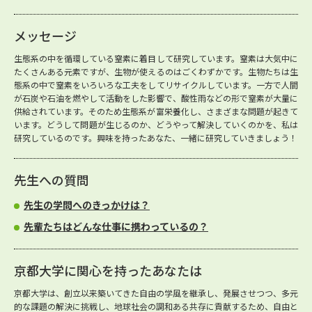
メッセージ
生態系の中を循環している窒素に着目して研究しています。窒素は大気中に
たくさんある元素ですが、生物が使えるのはごくわずかです。生物たちは生
態系の中で窒素をいろいろな工夫をしてリサイクルしています。一方で人間
が石炭や石油を燃やして活動をした影響で、酸性雨などの形で窒素が大量に
供給されています。そのため生態系が富栄養化し、さまざまな問題が起きて
います。どうして問題が生じるのか、どうやって解決していくのかを、私は
研究しているのです。興味を持ったあなた、一緒に研究していきましょう！
先生への質問
先生の学問へのきっかけは？
先輩たちはどんな仕事に携わっているの？
京都大学に関心を持ったあなたは
京都大学は、創立以来築いてきた自由の学風を継承し、発展させつつ、多元
的な課題の解決に挑戦し、地球社会の調和ある共存に貢献するため、自由と