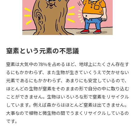
専門学校の資料請求
大学院の資料請求
大学入学共通テスト「受験案
留学・進学関連、塾・予備校
内」の請求
大学入学共通テスト「受験上の
高等学校卒業程度認定試験
配慮案内」の請求
窒素という元素の不思議
幼稚園教員資格認定試験
小学校教員資格認定試験
窒素は大気中の78％を占めるほど、地球上にたくさん存在す
高等学校（情報）教員資格認定
試験
るにもかかわらず、また生物が生きていくうえで欠かせない
元素であるにもかかわらず、あまりにも安定しているので、
ほとんどの生物が窒素をそのままの形で自分の中に取り込む
大学研究
大学検索
ことができません。生物はいろいろな形で窒素をリサイクル
しています。例えば森からはほとんど窒素は出てきません。
大事なので植物と微生物の間でうまくリサイクルしているの
大学で学べる内容や特徴を調べる
です。
国際・グローバルに強い大学特
新増設大学・学部・学科特集
集