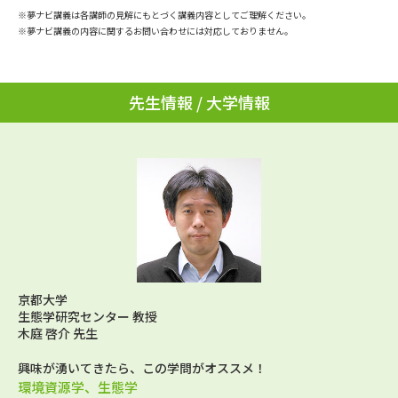
学問のミニ講義「夢ナビ講義」
学問分野解説
※夢ナビ講義は各講師の見解にもとづく講義内容としてご理解ください。
※夢ナビ講義の内容に関するお問い合わせには対応しておりません。
学問の教科書
夢ナビライブ
先生情報 / 大学情報
ユーザーサポート
Ｑ＆Ａ よくあるご質問
大学進学IDについて
資料の料金の
受付内容・発送状況の確認
お支払いについて
テレメール
個人情報取扱規定
お支払いサイト
テレメール進学カタログ
京都大学
特定商取引表記
訂正のご案内
生態学研究センター 教授
木庭 啓介 先生
興味が湧いてきたら、この学問がオススメ！
環境資源学、生態学