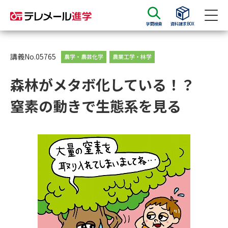
学問検索
資料請求BOX
資料請求
資料検索
講義No.05765
農学・農芸化学
農業工学・林学
森林がメタボ化している！？
大学・短大の資料種類から請求
窒素の動きで生態系を見る
大学パンフ
学部・学科パンフ
総合型選抜・学校推薦型選抜 募
大学入学共通テスト利用選抜の
集要項＆願書
募集要項＆願書
過去問題集
大学・短大以外の資料から請求