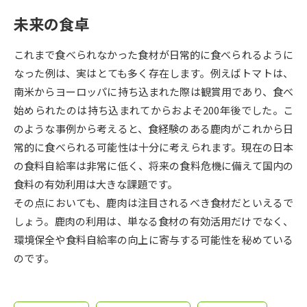
受験準備
資料検索
未来の食卓
志望校・出願校を調べる
これまで食べられなかった食材が日常的に食べられるように
なった例は、実はとても多く存在します。例えばトマトは、
併願校選び
受験スケジュールを立てよう
南米からヨーロッパに持ち込まれた際は観賞用であり、食べ
始められたのは持ち込まれてからおよそ200年後でした。こ
先輩が入学を決めた理由
のような事例から考えると、食経験のある鹿肉がこれから日
テレメール全国一斉進学調査
常的に食べられる可能性は十分に考えられます。現在の日本
の食料自給率は非常に低く、将来の食料危機に備えて国内の
新生活お役立ちガイド
食料の有効利用は大きな課題です。
その点においても、鹿肉は注目されるべき食材だといえるで
学問発見
学問検索
しょう。鹿肉の利用は、単なる食材の有効活用だけでなく、
環境保全や食料自給率の向上に寄与する可能性を秘めている
のです。
大学で学びたい学問発見