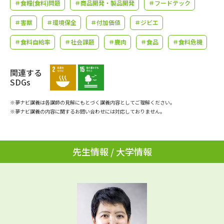
学問のミニ講義「夢ナビ講義」
＃食糧(食料)問題
＃商品開発・製品開発
学問分野解説
＃フードテック
＃害獣
＃環境保全
＃付加価値
＃ジビエ
学問の教科書
夢ナビライブ
＃食料自給率
＃社会課題
＃鹿肉
＃食品
＃食料危機
ユーザーサポート
関連する
SDGs
Ｑ＆Ａ よくあるご質問
大学進学IDについて
※夢ナビ講義は各講師の見解にもとづく講義内容としてご理解ください。
資料の料金の
※夢ナビ講義の内容に関するお問い合わせには対応しておりません。
受付内容・発送状況の確認
お支払いについて
テレメール
個人情報取扱規定
お支払いサイト
先生情報 / 大学情報
テレメール進学カタログ
特定商取引表記
訂正のご案内