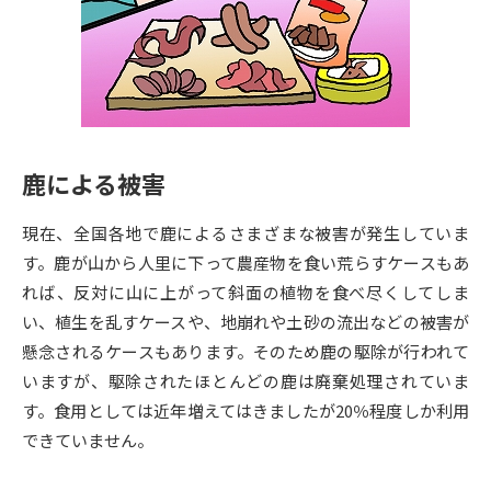
専門学校の資料請求
大学院の資料請求
大学入学共通テスト「受験案
留学・進学関連、塾・予備校
内」の請求
大学入学共通テスト「受験上の
高等学校卒業程度認定試験
配慮案内」の請求
鹿による被害
幼稚園教員資格認定試験
小学校教員資格認定試験
現在、全国各地で鹿によるさまざまな被害が発生していま
高等学校（情報）教員資格認定
試験
す。鹿が山から人里に下って農産物を食い荒らすケースもあ
れば、反対に山に上がって斜面の植物を食べ尽くしてしま
い、植生を乱すケースや、地崩れや土砂の流出などの被害が
大学研究
大学検索
懸念されるケースもあります。そのため鹿の駆除が行われて
いますが、駆除されたほとんどの鹿は廃棄処理されていま
す。食用としては近年増えてはきましたが20％程度しか利用
大学で学べる内容や特徴を調べる
できていません。
国際・グローバルに強い大学特
新増設大学・学部・学科特集
集