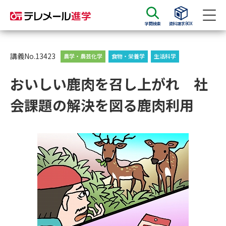
学問検索
資料請求BOX
資料請求
資料検索
講義No.13423
農学・農芸化学
食物・栄養学
生活科学
おいしい鹿肉を召し上がれ 社
大学・短大の資料種類から請求
会課題の解決を図る鹿肉利用
大学パンフ
学部・学科パンフ
総合型選抜・学校推薦型選抜 募
大学入学共通テスト利用選抜の
集要項＆願書
募集要項＆願書
過去問題集
大学・短大以外の資料から請求