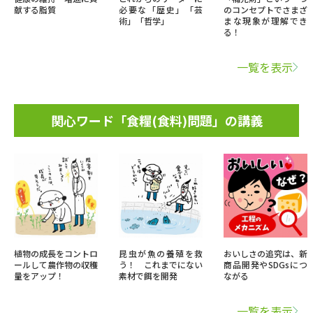
献する脂質
必要な「歴史」「芸
のコンセプトでさまざ
術」「哲学」
まな現象が理解でき
る！
一覧を表示
関心ワード「食糧(食料)問題」の講義
植物の成長をコントロ
昆虫が魚の養殖を救
おいしさの追究は、新
ールして農作物の収穫
う！ これまでにない
商品開発やSDGsにつ
量をアップ！
素材で餌を開発
ながる
一覧を表示