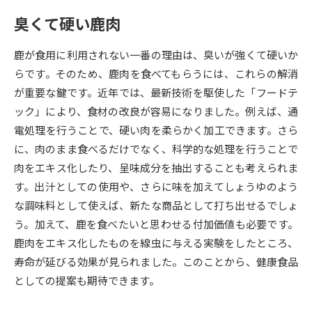
臭くて硬い鹿肉
データサイエンス特集
奨学金・特待生制度特集
鹿が食用に利用されない一番の理由は、臭いが強くて硬いか
デジタルパンフレット
進路の３択
らです。そのため、鹿肉を食べてもらうには、これらの解消
が重要な鍵です。近年では、最新技術を駆使した「フードテ
新学年スタート号特集ページ
新学年スタート号特集ページ
ック」により、食材の改良が容易になりました。例えば、通
（高3生用）
（高2生用）
電処理を行うことで、硬い肉を柔らかく加工できます。さら
SELFBRAND特集ページ
に、肉のまま食べるだけでなく、科学的な処理を行うことで
肉をエキス化したり、呈味成分を抽出することも考えられま
オープンキャンパスなどを調べる
す。出汁としての使用や、さらに味を加えてしょうゆのよう
な調味料として使えば、新たな商品として打ち出せるでしょ
オープンキャンパス検索
実施プログラムから探す
う。加えて、鹿を食べたいと思わせる付加価値も必要です。
鹿肉をエキス化したものを線虫に与える実験をしたところ、
来場型・Web型イベント特集
夢ナビライブ
寿命が延びる効果が見られました。このことから、健康食品
としての提案も期待できます。