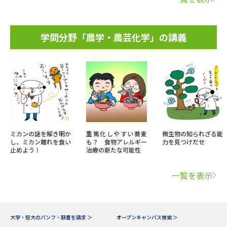
学問分野「農学・農芸化学」の講義
ミカンの謎を解き明か
重篤化しやすい蕎麦
微生物の知られざる能
し、ミカン離れを食い
も？ 食物アレルギー
力を見つけだせ
止めよう！
治療の新たな可能性
一覧を表示
大学・短大のパンフ・願書を請求 ＞
オープンキャンパス検索 ＞