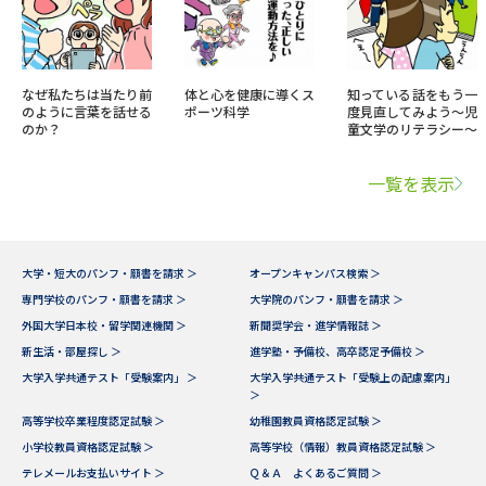
なぜ私たちは当たり前
体と心を健康に導くス
知っている話をもう一
のように言葉を話せる
ポーツ科学
度見直してみよう～児
のか？
童文学のリテラシー～
一覧を表示
大学・短大のパンフ・願書を請求 ＞
オープンキャンパス検索 ＞
専門学校のパンフ・願書を請求 ＞
大学院のパンフ・願書を請求 ＞
外国大学日本校・留学関連機関 ＞
新聞奨学会・進学情報誌 ＞
新生活・部屋探し ＞
進学塾・予備校、高卒認定予備校 ＞
大学入学共通テスト「受験案内」 ＞
大学入学共通テスト「受験上の配慮案内」
＞
高等学校卒業程度認定試験 ＞
幼稚園教員資格認定試験 ＞
小学校教員資格認定試験 ＞
高等学校（情報）教員資格認定試験 ＞
テレメールお支払いサイト ＞
Ｑ＆Ａ よくあるご質問 ＞