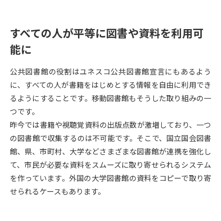
データサイエンス特集
奨学金・特待生制度特集
すべての人が平等に図書や資料を利用可
能に
デジタルパンフレット
進路の３択
新学年スタート号特集ページ
新学年スタート号特集ページ
公共図書館の役割はユネスコ公共図書館宣言にもあるよう
（高3生用）
（高2生用）
に、すべての人が書籍をはじめとする情報を自由に利用でき
るようにすることです。移動図書館もそうした取り組みの一
SELFBRAND特集ページ
つです。
昨今では書籍や視聴覚資料の出版点数が激増しており、一つ
オープンキャンパスなどを調べる
の図書館で収集するのは不可能です。そこで、国立国会図書
館、県、市町村、大学などさまざまな図書館が連携を強化し
オープンキャンパス検索
実施プログラムから探す
て、市民が必要な資料をスムーズに取り寄せられるシステム
を作っています。外国の大学図書館の資料をコピーで取り寄
来場型・Web型イベント特集
夢ナビライブ
せられるケースもあります。