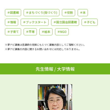
学問のミニ講義「夢ナビ講義」
学問分野解説
＃図書館
＃まちづくり(街づくり)
＃役割
＃本
学問の教科書
夢ナビライブ
＃情報
＃ブックスタート
＃国立国会図書館
＃子ども
ユーザーサポート
＃子育て
＃平等
＃絵本
＃NGO
Ｑ＆Ａ よくあるご質問
大学進学IDについて
※夢ナビ講義は各講師の見解にもとづく講義内容としてご理解ください。
※夢ナビ講義の内容に関するお問い合わせには対応しておりません。
資料の料金の
受付内容・発送状況の確認
お支払いについて
テレメール
先生情報 / 大学情報
個人情報取扱規定
お支払いサイト
テレメール進学カタログ
特定商取引表記
訂正のご案内