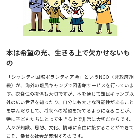
専門学校の資料請求
大学院の資料請求
大学入学共通テスト「受験案
留学・進学関連、塾・予備校
内」の請求
大学入学共通テスト「受験上の
高等学校卒業程度認定試験
配慮案内」の請求
本は希望の光、生きる上で欠かせないも
幼稚園教員資格認定試験
小学校教員資格認定試験
の
高等学校（情報）教員資格認定
試験
「シャンティ国際ボランティア会」というNGO（非政府組
織）が、海外の難民キャンプで図書館サービスを行っていま
す。衣食住の提供も大切ですが、本を通じて難民キャンプ以
大学研究
大学検索
外の広い世界を知ったり、自分にも大きな可能性があること
を学んだりして、将来への希望を持てるようになることが、
大学で学べる内容や特徴を調べる
特に子どもたちにとって生きる上で非常に大切だからです。
人々が知識、思想、文化、情報に自由に接することができて
国際・グローバルに強い大学特
こそ、幸せな社会が実現するのです。
新増設大学・学部・学科特集
集