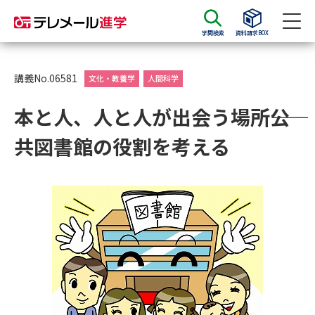
学問検索
資料請求BOX
資料請求
資料検索
講義No.06581
文化・教養学
人間科学
本と人、人と人が出会う場所――公
大学・短大の資料種類から請求
共図書館の役割を考える
大学パンフ
学部・学科パンフ
総合型選抜・学校推薦型選抜 募
大学入学共通テスト利用選抜の
集要項＆願書
募集要項＆願書
過去問題集
大学・短大以外の資料から請求