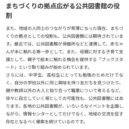
受験準備
資料検索
まちづくりの拠点――広がる公共図書館の役
割
志望校・出願校を調べる
また、地域の人同士のつながりが希薄になった現在、まちづ
くりの拠点としての役割も、公共図書館には期待されていま
併願校選び
受験スケジュールを立てよう
す。最近では、公共図書館が保健所などと連携して、赤ちゃ
んが本に触れる第一歩として、また、母親に対する子育て支
先輩が入学を決めた理由
テレメール全国一斉進学調査
援として、親子で絵本に触れる機会を提供する「ブックスタ
ート」という取り組みが始められています。
新生活お役立ちガイド
さらには、中学生、高校生にとっても勉強のためだけでな
く、自分の学校以外に同じ興味を持つ友だちを見つけたり、
親や教師以外の大人と知り合って職業について考えるなど、
学問発見
学問検索
徐々に自立していく場としての可能性も、公共図書館にはあ
ります。各地の公共図書館が、いろいろなイベントを企画し
ながら、情報センターとしてだけでなく、地域の交流を促す
大学で学びたい学問発見
存在となるべく模索を続けているのです。