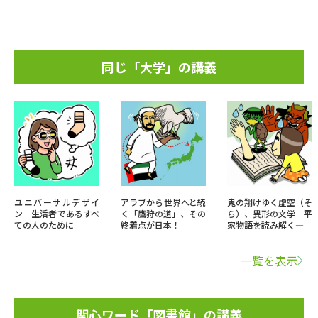
同じ「大学」の講義
ユニバーサルデザイ
アラブから世界へと続
鬼の翔けゆく虚空（そ
ン 生活者であるすべ
く「鷹狩の道」、その
ら）、異形の文学―平
ての人のために
終着点が日本！
家物語を読み解く―
一覧を表示
関心ワード「図書館」の講義