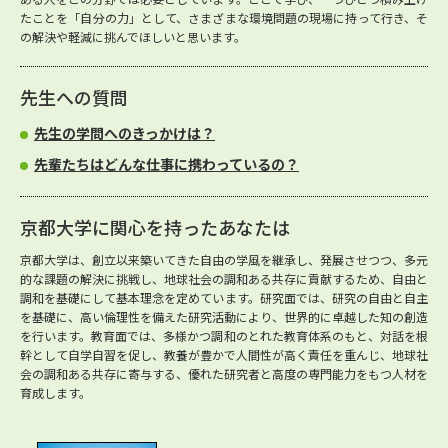
たことを「自分の力」として、さまざまな環境問題の現場に持って行き、そ
の解決や軽減に挑んでほしいと思います。
先生への質問
先生の学問へのきっかけは？
先輩たちはどんな仕事に携わっているの？
京都大学に関心を持ったあなたは
京都大学は、創立以来築いてきた自由の学風を継承し、発展させつつ、多元
的な課題の解決に挑戦し、地球社会の調和ある共存に貢献するため、自由と
調和を基礎にして基本理念を定めています。研究面では、研究の自由と自主
を基礎に、高い倫理性を備えた研究活動により、世界的に卓越した知の創造
を行います。教育面では、多様かつ調和のとれた教育体系のもと、対話を根
幹として自学自習を促し、教養が豊かで人間性が高く責任を重んじ、地球社
会の調和ある共存に寄与する、優れた研究者と高度の専門能力をもつ人材を
育成します。