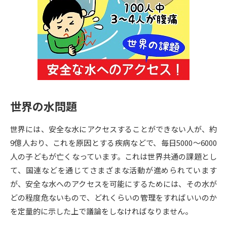
専門学校の資料請求
大学院の資料請求
大学入学共通テスト「受験案
留学・進学関連、塾・予備校
内」の請求
大学入学共通テスト「受験上の
高等学校卒業程度認定試験
配慮案内」の請求
幼稚園教員資格認定試験
小学校教員資格認定試験
世界の水問題
高等学校（情報）教員資格認定
試験
世界には、安全な水にアクセスすることができない人が、約
9億人おり、これを原因とする疾病などで、毎日5000～6000
大学研究
大学検索
人の子どもが亡くなっています。これは世界共通の課題とし
て、国連などを通じてさまざまな活動が進められています
が、安全な水へのアクセスを可能にするためには、その水が
大学で学べる内容や特徴を調べる
どの程度危ないもので、どれくらいの管理をすればいいのか
を定量的に示した上で議論をしなければなりません。
国際・グローバルに強い大学特
新増設大学・学部・学科特集
集