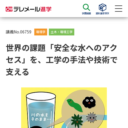
学問検索
資料請求BOX
資料請求
資料検索
講義No.06759
環境学
土木・環境工学
世界の課題「安全な水へのアク
大学・短大の資料種類から請求
セス」を、工学の手法や技術で
大学パンフ
学部・学科パンフ
支える
総合型選抜・学校推薦型選抜 募
大学入学共通テスト利用選抜の
集要項＆願書
募集要項＆願書
過去問題集
大学・短大以外の資料から請求