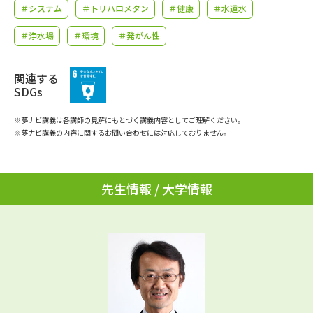
学問のミニ講義「夢ナビ講義」
学問分野解説
＃システム
＃トリハロメタン
＃健康
＃水道水
＃浄水場
＃環境
＃発がん性
学問の教科書
夢ナビライブ
関連する
ユーザーサポート
SDGs
Ｑ＆Ａ よくあるご質問
大学進学IDについて
※夢ナビ講義は各講師の見解にもとづく講義内容としてご理解ください。
※夢ナビ講義の内容に関するお問い合わせには対応しておりません。
資料の料金の
受付内容・発送状況の確認
お支払いについて
先生情報 / 大学情報
テレメール
個人情報取扱規定
お支払いサイト
テレメール進学カタログ
特定商取引表記
訂正のご案内