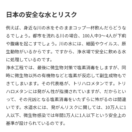
データサイエンス特集
日本の安全な水とリスク
奨学金・特待生制度特集
例えば、身近な川の水をそのままコップ一杯飲んだらどうな
デジタルパンフレット
進路の３択
るでしょう。都市を流れる川の場合、100人中3～4人が下痢
新学年スタート号特集ページ
新学年スタート号特集ページ
や腹痛を起こすでしょう。川の水には、細菌やウイルス、原
（高3生用）
（高2生用）
生動物がいるからです。ですから、浄水場で安全に飲める水
に処理しているのです。
SELFBRAND特集ページ
浄水工程では、最後に微生物対策で塩素消毒をしますが、同
時に微生物以外の有機物などと塩素が反応して副生成物もで
オープンキャンパスなどを調べる
きてしまいます。その代表格が、トリハロメタンです。トリ
ハロメタンには発がん性が指摘されていますが、だからとい
オープンキャンパス検索
実施プログラムから探す
って、その元凶となる塩素消毒をいたずらに怖がるのは間違
いです。水道水には、発がんリスクに関しては、10万人に1
来場型・Web型イベント特集
夢ナビライブ
人以下、微生物感染では年間1万人に1人以下という安全上の
基準が設けられているのです。