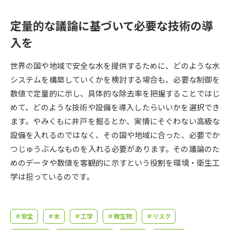
受験準備
資料検索
定量的な議論に基づいて必要な技術の導
入を
志望校・出願校を調べる
世界の国や地域で安全な水を提供するために、どのような水
併願校選び
受験スケジュールを立てよう
システムを構築していくかを検討する場合も、必要な制御を
数値で定量的に示し、具体的な除去率を把握することではじ
先輩が入学を決めた理由
テレメール全国一斉進学調査
めて、どのような技術や設備を導入したらいいかを選択でき
ます。やみくもに井戸を掘るとか、実情にそぐわない高級な
新生活お役立ちガイド
設備を入れるのではなく、その国や地域に合った、必要でか
つじゅうぶんなものを入れる必要があります。その議論のた
めのデータや数値を客観的に示すという役割を環境・衛生工
学問発見
学問検索
学は担っているのです。
大学で学びたい学問発見
＃安全
＃水
＃工学
＃微生物
＃リスク