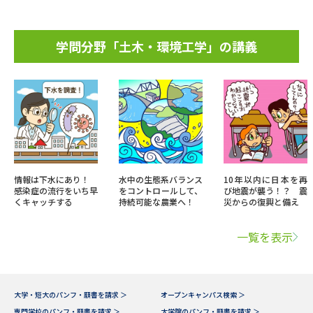
学問分野「土木・環境工学」の講義
情報は下水にあり！
水中の生態系バランス
10年以内に日本を再
感染症の流行をいち早
をコントロールして、
び地震が襲う！？ 震
くキャッチする
持続可能な農業へ！
災からの復興と備え
一覧を表示
大学・短大のパンフ・願書を請求 ＞
オープンキャンパス検索 ＞
専門学校のパンフ・願書を請求 ＞
大学院のパンフ・願書を請求 ＞