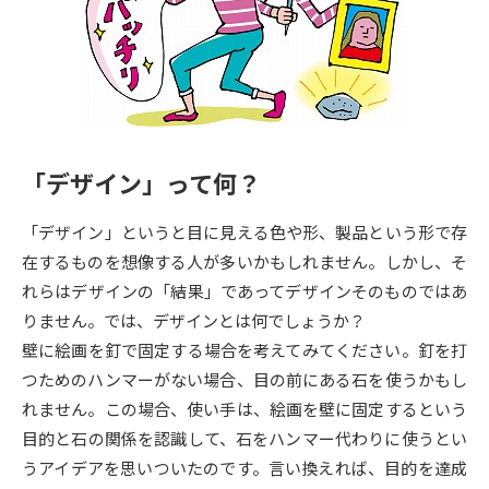
専門学校の資料請求
大学院の資料請求
大学入学共通テスト「受験案
留学・進学関連、塾・予備校
内」の請求
大学入学共通テスト「受験上の
高等学校卒業程度認定試験
配慮案内」の請求
「デザイン」って何？
幼稚園教員資格認定試験
小学校教員資格認定試験
「デザイン」というと目に見える色や形、製品という形で存
高等学校（情報）教員資格認定
試験
在するものを想像する人が多いかもしれません。しかし、そ
れらはデザインの「結果」であってデザインそのものではあ
りません。では、デザインとは何でしょうか？
大学研究
大学検索
壁に絵画を釘で固定する場合を考えてみてください。釘を打
つためのハンマーがない場合、目の前にある石を使うかもし
れません。この場合、使い手は、絵画を壁に固定するという
大学で学べる内容や特徴を調べる
目的と石の関係を認識して、石をハンマー代わりに使うとい
国際・グローバルに強い大学特
うアイデアを思いついたのです。言い換えれば、目的を達成
新増設大学・学部・学科特集
集