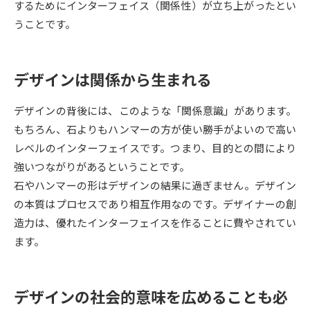
するためにインターフェイス（関係性）が立ち上がったとい
うことです。
データサイエンス特集
奨学金・特待生制度特集
デジタルパンフレット
進路の３択
デザインは関係から生まれる
新学年スタート号特集ページ
新学年スタート号特集ページ
デザインの背後には、このような「関係意識」があります。
（高3生用）
（高2生用）
もちろん、石よりもハンマーの方が使い勝手がよいので高い
SELFBRAND特集ページ
レベルのインターフェイスです。つまり、目的との間により
強いつながりがあるということです。
オープンキャンパスなどを調べる
石やハンマーの形はデザインの結果に過ぎません。デザイン
の本質はプロセスであり相互作用なのです。デザイナーの創
オープンキャンパス検索
実施プログラムから探す
造力は、優れたインターフェイスを作ることに費やされてい
ます。
来場型・Web型イベント特集
夢ナビライブ
デザインの社会的意味を広めることも必