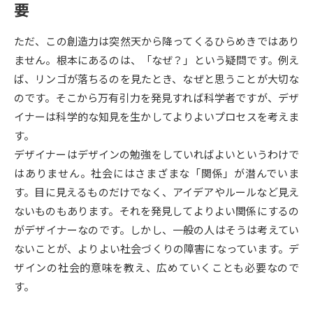
受験準備
資料検索
要
ただ、この創造力は突然天から降ってくるひらめきではあり
志望校・出願校を調べる
ません。根本にあるのは、「なぜ？」という疑問です。例え
ば、リンゴが落ちるのを見たとき、なぜと思うことが大切な
併願校選び
受験スケジュールを立てよう
のです。そこから万有引力を発見すれば科学者ですが、デザ
イナーは科学的な知見を生かしてよりよいプロセスを考えま
先輩が入学を決めた理由
テレメール全国一斉進学調査
す。
デザイナーはデザインの勉強をしていればよいというわけで
新生活お役立ちガイド
はありません。社会にはさまざまな「関係」が潜んでいま
す。目に見えるものだけでなく、アイデアやルールなど見え
ないものもあります。それを発見してよりよい関係にするの
学問発見
学問検索
がデザイナーなのです。しかし、一般の人はそうは考えてい
ないことが、よりよい社会づくりの障害になっています。デ
ザインの社会的意味を教え、広めていくことも必要なので
大学で学びたい学問発見
す。