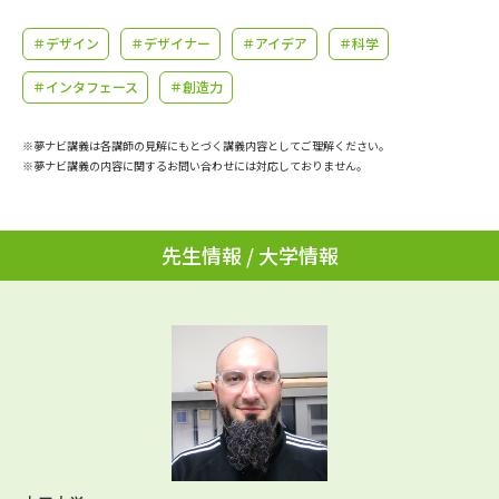
学問のミニ講義「夢ナビ講義」
学問分野解説
＃デザイン
＃デザイナー
＃アイデア
＃科学
学問の教科書
夢ナビライブ
＃インタフェース
＃創造力
ユーザーサポート
※夢ナビ講義は各講師の見解にもとづく講義内容としてご理解ください。
※夢ナビ講義の内容に関するお問い合わせには対応しておりません。
Ｑ＆Ａ よくあるご質問
大学進学IDについて
資料の料金の
先生情報 / 大学情報
受付内容・発送状況の確認
お支払いについて
テレメール
個人情報取扱規定
お支払いサイト
テレメール進学カタログ
特定商取引表記
訂正のご案内