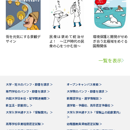
街を元気にする景観デ
民衆は褒めて統治せ
環境保護と開発がせめ
ザイン
よ！ ～江戸時代の民
ぎ合う北極域をめぐる
衆の心をつかむ技～
国際関係
一覧を表示
大学・短大のパンフ・願書を請求 ＞
オープンキャンパス検索 ＞
専門学校のパンフ・願書を請求 ＞
大学院のパンフ・願書を請求 ＞
外国大学日本校・留学関連機関 ＞
新聞奨学会・進学情報誌 ＞
新生活・部屋探し ＞
進学塾・予備校、高卒認定予備校 ＞
大学入学共通テスト「受験案内」 ＞
大学入学共通テスト「受験上の配慮案内」
＞
高等学校卒業程度認定試験 ＞
幼稚園教員資格認定試験 ＞