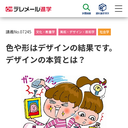
学問検索
資料請求BOX
資料請求
資料検索
講義No.07245
文化・教養学
美術・デザイン・芸術学
社会学
色や形はデザインの結果です。
大学・短大の資料種類から請求
デザインの本質とは？
大学パンフ
学部・学科パンフ
総合型選抜・学校推薦型選抜 募
大学入学共通テスト利用選抜の
集要項＆願書
募集要項＆願書
過去問題集
大学・短大以外の資料から請求