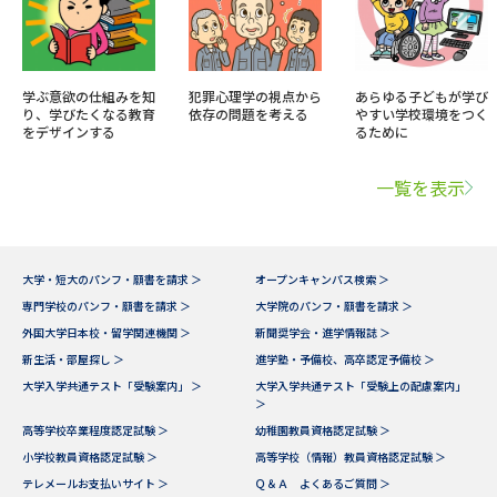
学ぶ意欲の仕組みを知
犯罪心理学の視点から
あらゆる子どもが学び
り、学びたくなる教育
依存の問題を考える
やすい学校環境をつく
をデザインする
るために
一覧を表示
大学・短大のパンフ・願書を請求 ＞
オープンキャンパス検索 ＞
専門学校のパンフ・願書を請求 ＞
大学院のパンフ・願書を請求 ＞
外国大学日本校・留学関連機関 ＞
新聞奨学会・進学情報誌 ＞
新生活・部屋探し ＞
進学塾・予備校、高卒認定予備校 ＞
大学入学共通テスト「受験案内」 ＞
大学入学共通テスト「受験上の配慮案内」
＞
高等学校卒業程度認定試験 ＞
幼稚園教員資格認定試験 ＞
小学校教員資格認定試験 ＞
高等学校（情報）教員資格認定試験 ＞
テレメールお支払いサイト ＞
Ｑ＆Ａ よくあるご質問 ＞