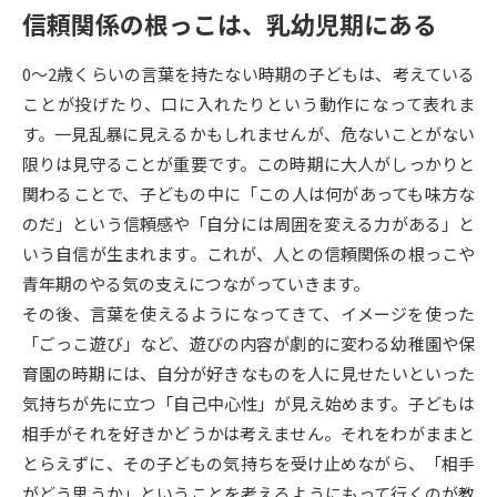
信頼関係の根っこは、乳幼児期にある
データサイエンス特集
奨学金・特待生制度特集
0～2歳くらいの言葉を持たない時期の子どもは、考えている
ことが投げたり、口に入れたりという動作になって表れま
デジタルパンフレット
進路の３択
す。一見乱暴に見えるかもしれませんが、危ないことがない
新学年スタート号特集ページ
新学年スタート号特集ページ
限りは見守ることが重要です。この時期に大人がしっかりと
（高3生用）
（高2生用）
関わることで、子どもの中に「この人は何があっても味方な
のだ」という信頼感や「自分には周囲を変える力がある」と
SELFBRAND特集ページ
いう自信が生まれます。これが、人との信頼関係の根っこや
青年期のやる気の支えにつながっていきます。
オープンキャンパスなどを調べる
その後、言葉を使えるようになってきて、イメージを使った
「ごっこ遊び」など、遊びの内容が劇的に変わる幼稚園や保
オープンキャンパス検索
実施プログラムから探す
育園の時期には、自分が好きなものを人に見せたいといった
気持ちが先に立つ「自己中心性」が見え始めます。子どもは
来場型・Web型イベント特集
夢ナビライブ
相手がそれを好きかどうかは考えません。それをわがままと
とらえずに、その子どもの気持ちを受け止めながら、「相手
がどう思うか」ということを考えるようにもって行くのが教