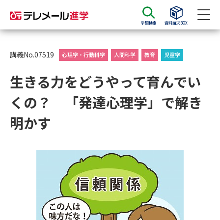
学問検索
資料請求BOX
資料請求
資料検索
講義No.07519
心理学・行動科学
人間科学
教育
児童学
生きる力をどうやって育んでい
大学・短大の資料種類から請求
くの？ 「発達心理学」で解き
大学パンフ
学部・学科パンフ
明かす
総合型選抜・学校推薦型選抜 募
大学入学共通テスト利用選抜の
集要項＆願書
募集要項＆願書
過去問題集
大学・短大以外の資料から請求