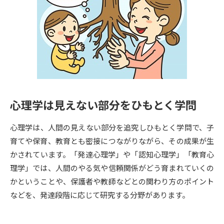
専門学校の資料請求
大学院の資料請求
大学入学共通テスト「受験案
留学・進学関連、塾・予備校
内」の請求
大学入学共通テスト「受験上の
高等学校卒業程度認定試験
配慮案内」の請求
幼稚園教員資格認定試験
小学校教員資格認定試験
心理学は見えない部分をひもとく学問
高等学校（情報）教員資格認定
試験
心理学は、人間の見えない部分を追究しひもとく学問で、子
育てや保育、教育とも密接につながりながら、その成果が生
大学研究
大学検索
かされています。「発達心理学」や「認知心理学」「教育心
理学」では、人間のやる気や信頼関係がどう育まれていくの
かということや、保護者や教師などとの関わり方のポイント
大学で学べる内容や特徴を調べる
などを、発達段階に応じて研究する分野があります。
国際・グローバルに強い大学特
新増設大学・学部・学科特集
集