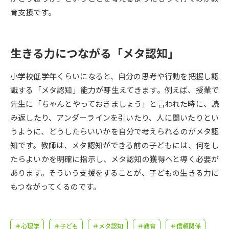
受験準備
資料検索
育支援です。
志望校・出願校を調べる
生きる力につながる「メタ認知」
併願校選び
受験スケジュールを立てよう
小学校低学年くらいになると、自分の思考や行動を把握し認
識する「メタ認知」能力が芽生えてきます。例えば、授業で
先輩が入学を決めた理由
テレメール全国一斉進学調査
先生に「ちゃんとやっておきましょう」と言われた時に、読
み返したり、アンダーラインを引いたり、人に聞いたりとい
新生活お役立ちガイド
うように、どうしたらいいかを自分で考えられるのがメタ認
知です。教師は、メタ認知ができる前の子どもには、何をし
たらよいかを明確に指示し、メタ認知の獲得へと導く必要が
学問発見
学問検索
あります。そういう支援をすることが、子どもの生きる力に
もつながってくるのです。
大学で学びたい学問発見
＃心理学
＃子ども
＃メタ認知
＃教育
＃信頼関係