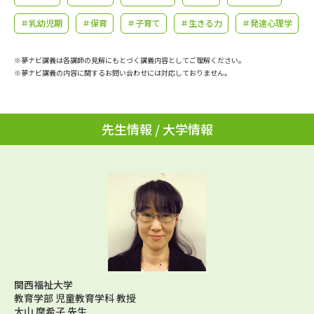
学問のミニ講義「夢ナビ講義」
学問分野解説
＃乳幼児期
＃保育
＃子育て
＃生きる力
＃発達心理学
学問の教科書
夢ナビライブ
※夢ナビ講義は各講師の見解にもとづく講義内容としてご理解ください。
※夢ナビ講義の内容に関するお問い合わせには対応しておりません。
ユーザーサポート
Ｑ＆Ａ よくあるご質問
大学進学IDについて
先生情報 / 大学情報
資料の料金の
受付内容・発送状況の確認
お支払いについて
テレメール
個人情報取扱規定
お支払いサイト
テレメール進学カタログ
特定商取引表記
訂正のご案内
関西福祉大学
教育学部 児童教育学科 教授
大山 摩希子 先生