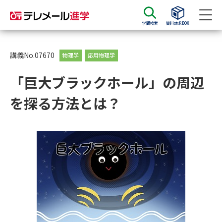
学問検索
資料請求BOX
資料請求
資料検索
講義No.07670
物理学
応用物理学
「巨大ブラックホール」の周辺
大学・短大の資料種類から請求
を探る方法とは？
大学パンフ
学部・学科パンフ
総合型選抜・学校推薦型選抜 募
大学入学共通テスト利用選抜の
集要項＆願書
募集要項＆願書
過去問題集
大学・短大以外の資料から請求