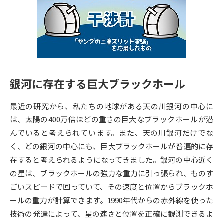
専門学校の資料請求
大学院の資料請求
大学入学共通テスト「受験案
留学・進学関連、塾・予備校
内」の請求
大学入学共通テスト「受験上の
高等学校卒業程度認定試験
配慮案内」の請求
銀河に存在する巨大ブラックホール
幼稚園教員資格認定試験
小学校教員資格認定試験
最近の研究から、私たちの地球がある天の川銀河の中心に
高等学校（情報）教員資格認定
試験
は、太陽の400万倍ほどの重さの巨大なブラックホールが潜
んでいると考えられています。また、天の川銀河だけでな
く、どの銀河の中心にも、巨大ブラックホールが普遍的に存
大学研究
大学検索
在すると考えられるようになってきました。銀河の中心近く
の星は、ブラックホールの強力な重力に引っ張られ、ものす
ごいスピードで回っていて、その速度と位置からブラックホ
大学で学べる内容や特徴を調べる
ールの重力が計算できます。1990年代からの赤外線を使った
国際・グローバルに強い大学特
技術の発達によって、星の速さと位置を正確に観測できるよ
新増設大学・学部・学科特集
集