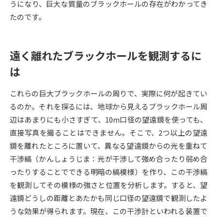
うになり、巨大な質量のブラックホールの存在がわかってき
たのです。
データサイエンス特集
奨学金・特待生制度特集
デジタルパンフレット
進路の３択
遠く離れたブラックホールを観測するに
は
新学年スタート号特集ページ
新学年スタート号特集ページ
（高3生用）
（高2生用）
これらの巨大ブラックホールの周りで、実際に何が起きてい
SELFBRAND特集ページ
るのか。それを探るには、地球から見えるブラックホール周
辺はあまりにも小さすぎて、10m口径の望遠鏡を使っても、
オープンキャンパスなどを調べる
直接写真を撮ることはできません。そこで、2つ以上の望遠
鏡を離れたところに置いて、異なる望遠鏡からの光を重ねて
オープンキャンパス検索
実施プログラムから探す
干渉縞（かんしょうじま：光が干渉して強め合ったり弱め合
ったりすることでできる明暗の縞模様）を作り、この干渉縞
来場型・Web型イベント特集
夢ナビライブ
を観測してその模様の強さと位置を分析します。すると、望
遠鏡どうしの距離とあたかも同じ口径の望遠鏡で観測したよ
うな効果が得られます。現在、この干渉計といわれる装置で