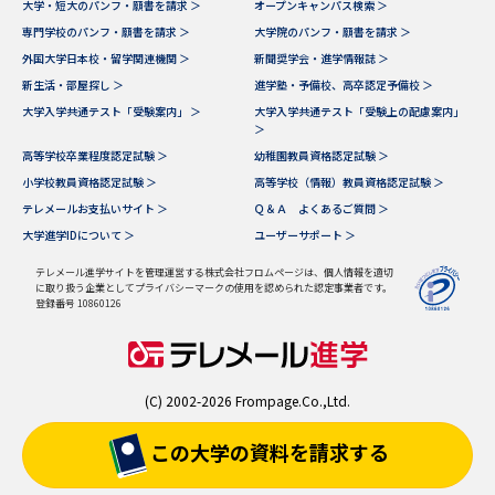
大学・短大のパンフ・願書を請求 ＞
オープンキャンパス検索 ＞
専門学校のパンフ・願書を請求 ＞
大学院のパンフ・願書を請求 ＞
外国大学日本校・留学関連機関 ＞
新聞奨学会・進学情報誌 ＞
新生活・部屋探し ＞
進学塾・予備校、高卒認定予備校 ＞
大学入学共通テスト「受験案内」 ＞
大学入学共通テスト「受験上の配慮案内」
＞
高等学校卒業程度認定試験 ＞
幼稚園教員資格認定試験 ＞
小学校教員資格認定試験 ＞
高等学校（情報）教員資格認定試験 ＞
テレメールお支払いサイト ＞
Ｑ＆Ａ よくあるご質問 ＞
大学進学IDについて ＞
ユーザーサポート ＞
テレメール進学サイトを管理運営する株式会社フロムページは、個人情報を適切
に取り扱う企業としてプライバシーマークの使用を認められた認定事業者です。
登録番号 10860126
(C) 2002-2026 Frompage.Co.,Ltd.
この大学の資料を
請求する