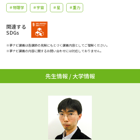
学問のミニ講義「夢ナビ講義」
学問分野解説
＃物理学
＃宇宙
＃星
＃重力
学問の教科書
夢ナビライブ
関連する
SDGs
ユーザーサポート
※夢ナビ講義は各講師の見解にもとづく講義内容としてご理解ください。
※夢ナビ講義の内容に関するお問い合わせには対応しておりません。
Ｑ＆Ａ よくあるご質問
大学進学IDについて
資料の料金の
受付内容・発送状況の確認
お支払いについて
先生情報 / 大学情報
テレメール
個人情報取扱規定
お支払いサイト
テレメール進学カタログ
特定商取引表記
訂正のご案内