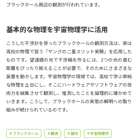
受験準備
資料検索
ブラックホール周辺の観測が行われています。
志望校・出願校を調べる
基本的な物理を宇宙物理学に活用
併願校選び
受験スケジュールを立てよう
こうした干渉計を使ったブラックホールの観測方法は、実は
高校の物理で習う「ヤングの二重スリット実験」を応用した
先輩が入学を決めた理由
テレメール全国一斉進学調査
ものです。望遠鏡の光で干渉縞を作るには、2つの光の進む
距離をぴったり揃えることが必要で、そのためにさまざまな
新生活お役立ちガイド
装置を動かします。宇宙物理学の現場では、高校で学ぶ単純
な物理を土台にし、そこにハードウェアやソフトウェアの技
術力を結集させて観測し、推測したことを論理的に確かめて
学問発見
学問検索
いきます。こうして、ブラックホールの実態の解明への取り
組みが続けられているのです。
大学で学びたい学問発見
＃ブラックホール
＃観測
＃銀河
＃宇宙物理学