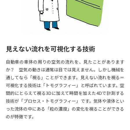
専門学校の資料請求
大学院の資料請求
大学入学共通テスト「受験案
留学・進学関連、塾・予備校
内」の請求
大学入学共通テスト「受験上の
高等学校卒業程度認定試験
配慮案内」の請求
見えない流れを可視化する技術
幼稚園教員資格認定試験
小学校教員資格認定試験
自動車の車体の周りの空気の流れを、見たことがあります
高等学校（情報）教員資格認定
試験
か？ 空気の動きは通常は目では見えません。しかし機械を
通してなら「視る」ことができます。見えない流れを視る＝
可視化する技術は「トモグラフィー」と呼ばれています。空
大学研究
大学検索
間的にとらえて視る3Dに加えて時間を加えた4Dで計測する
技術が「プロセス・トモグラフィー」です。気体や液体とい
った流体の中にある「粒の濃度」の変化を視ることができる
大学で学べる内容や特徴を調べる
のが特徴です。
国際・グローバルに強い大学特
新増設大学・学部・学科特集
集