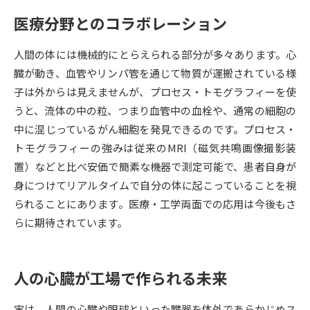
医療分野とのコラボレーション
データサイエンス特集
奨学金・特待生制度特集
人間の体には機械的にとらえられる部分が多々あります。心
デジタルパンフレット
進路の３択
臓が動き、血管やリンパ管を通じて物質が運搬されている様
子は外からは見えませんが、プロセス・トモグラフィーを使
新学年スタート号特集ページ
新学年スタート号特集ページ
うと、流体の中の粒、つまり血管中の血栓や、通常の細胞の
（高3生用）
（高2生用）
中に混じっているがん細胞を発見できるのです。プロセス・
SELFBRAND特集ページ
トモグラフィーの強みは従来のMRI（磁気共鳴画像撮影装
置）などと比べ安価で簡素な機器で測定可能で、患者自身が
オープンキャンパスなどを調べる
身につけてリアルタイムで自分の体に起こっていることを視
られることにあります。医療・工学両面での応用は今後もさ
オープンキャンパス検索
実施プログラムから探す
らに期待されています。
来場型・Web型イベント特集
夢ナビライブ
人の心臓が工場で作られる未来
実は、人間の心臓や眼球といった臓器を体外であらかじめス