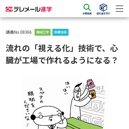
学問検索
資料請求BOX
資料請求
資料検索
講義No.08366
機械工学
医療技術
流れの「視える化」技術で、心
大学・短大の資料種類から請求
臓が工場で作れるようになる？
大学パンフ
学部・学科パンフ
総合型選抜・学校推薦型選抜 募
大学入学共通テスト利用選抜の
集要項＆願書
募集要項＆願書
過去問題集
大学・短大以外の資料から請求