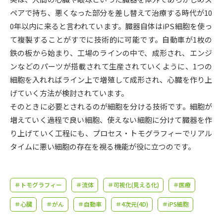
受験準備
資料検索
ペアで持ち、悪くなった部分を差し替えて治療する時代が10
0年以内に来ると言われています。臓器自体はiPS細胞を使っ
志望校・出願校を調べる
て複製することがすでに技術的に可能です。自動車が1枚の
鉄の板から始まり、工場のラインの中で、成形され、エンジ
併願校選び
受験スケジュールを立てよう
ンなどのパーツが搭載されて生産されていくように、1つの
細胞を入れればライン上で増殖して成形され、心臓を作り上
先輩が入学を決めた理由
げていく方法が検討されています。
テレメール全国一斉進学調査
そのときに必要とされるのが細胞を分ける技術です。細胞が
増えていく過程で良い細胞、使えない細胞に分けて臓器を作
新生活お役立ちガイド
り上げていく工程にも、プロセス・トモグラフィーでリアル
タイムに悪い細胞の存在を視る機能が役に立つのです。
学問発見
学問検索
＃トモグラフィー
＃流体
＃可視化(見える化)
＃医療
大学で学びたい学問発見
＃心臓
＃がん
＃自動車
＃4次元(4D)
＃iPS細胞