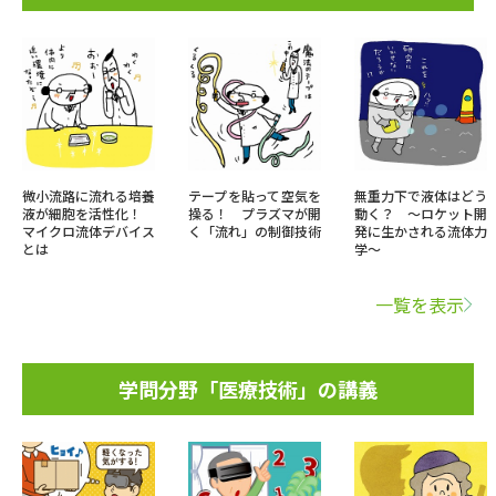
微小流路に流れる培養
テープを貼って空気を
無重力下で液体はどう
液が細胞を活性化！
操る！ プラズマが開
動く？ ～ロケット開
マイクロ流体デバイス
く「流れ」の制御技術
発に生かされる流体力
とは
学～
一覧を表示
学問分野「医療技術」の講義