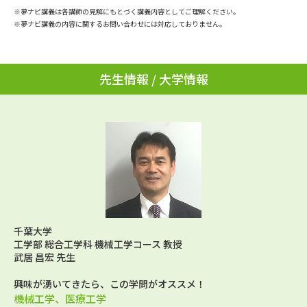
学問のミニ講義「夢ナビ講義」
学問分野解説
※夢ナビ講義は各講師の見解にもとづく講義内容としてご理解ください。
※夢ナビ講義の内容に関するお問い合わせには対応しておりません。
学問の教科書
夢ナビライブ
先生情報 / 大学情報
ユーザーサポート
Ｑ＆Ａ よくあるご質問
大学進学IDについて
資料の料金の
受付内容・発送状況の確認
お支払いについて
テレメール
個人情報取扱規定
お支払いサイト
テレメール進学カタログ
千葉大学
特定商取引表記
訂正のご案内
工学部 総合工学科 機械工学コース 教授
武居 昌宏 先生
興味が湧いてきたら、この学問がオススメ！
機械工学、医療工学