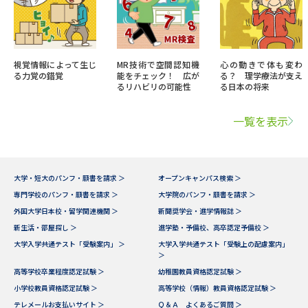
視覚情報によって生じ
MR技術で空間認知機
心の動きで体も変わ
る力覚の錯覚
能をチェック！ 広が
る？ 理学療法が支え
るリハビリの可能性
る日本の将来
一覧を表示
大学・短大のパンフ・願書を請求 ＞
オープンキャンパス検索 ＞
専門学校のパンフ・願書を請求 ＞
大学院のパンフ・願書を請求 ＞
外国大学日本校・留学関連機関 ＞
新聞奨学会・進学情報誌 ＞
新生活・部屋探し ＞
進学塾・予備校、高卒認定予備校 ＞
大学入学共通テスト「受験案内」 ＞
大学入学共通テスト「受験上の配慮案内」
＞
高等学校卒業程度認定試験 ＞
幼稚園教員資格認定試験 ＞
小学校教員資格認定試験 ＞
高等学校（情報）教員資格認定試験 ＞
テレメールお支払いサイト ＞
Ｑ＆Ａ よくあるご質問 ＞