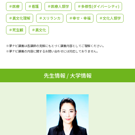
学問のミニ講義「夢ナビ講義」
学問分野解説
＃医療
＃看護
＃医療人類学
＃多様性(ダイバーシティ)
＃異文化理解
＃スリランカ
＃幸せ・幸福
＃文化人類学
学問の教科書
夢ナビライブ
＃死生観
＃異文化
ユーザーサポート
※夢ナビ講義は各講師の見解にもとづく講義内容としてご理解ください。
※夢ナビ講義の内容に関するお問い合わせには対応しておりません。
Ｑ＆Ａ よくあるご質問
大学進学IDについて
資料の料金の
受付内容・発送状況の確認
お支払いについて
先生情報 / 大学情報
テレメール
個人情報取扱規定
お支払いサイト
テレメール進学カタログ
特定商取引表記
訂正のご案内