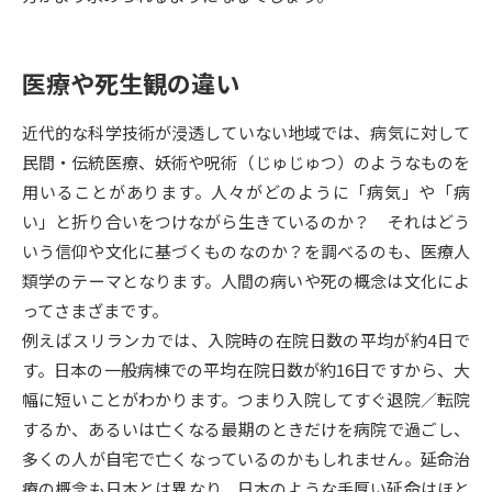
データサイエンス特集
奨学金・特待生制度特集
医療や死生観の違い
デジタルパンフレット
進路の３択
近代的な科学技術が浸透していない地域では、病気に対して
新学年スタート号特集ページ
新学年スタート号特集ページ
民間・伝統医療、妖術や呪術（じゅじゅつ）のようなものを
（高3生用）
（高2生用）
用いることがあります。人々がどのように「病気」や「病
い」と折り合いをつけながら生きているのか？ それはどう
SELFBRAND特集ページ
いう信仰や文化に基づくものなのか？を調べるのも、医療人
類学のテーマとなります。人間の病いや死の概念は文化によ
オープンキャンパスなどを調べる
ってさまざまです。
例えばスリランカでは、入院時の在院日数の平均が約4日で
オープンキャンパス検索
実施プログラムから探す
す。日本の一般病棟での平均在院日数が約16日ですから、大
幅に短いことがわかります。つまり入院してすぐ退院／転院
来場型・Web型イベント特集
夢ナビライブ
するか、あるいは亡くなる最期のときだけを病院で過ごし、
多くの人が自宅で亡くなっているのかもしれません。延命治
療の概念も日本とは異なり、日本のような手厚い延命はほと