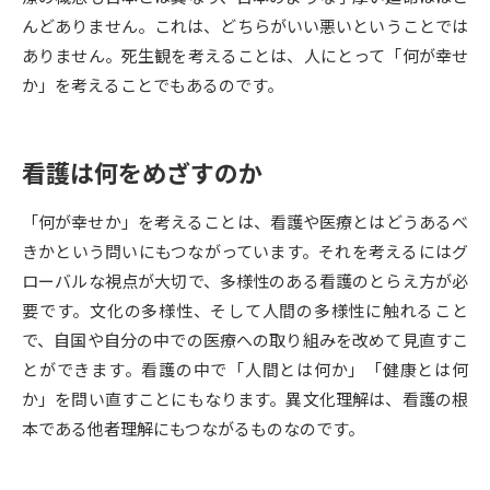
受験準備
資料検索
んどありません。これは、どちらがいい悪いということでは
ありません。死生観を考えることは、人にとって「何が幸せ
志望校・出願校を調べる
か」を考えることでもあるのです。
併願校選び
受験スケジュールを立てよう
看護は何をめざすのか
先輩が入学を決めた理由
テレメール全国一斉進学調査
「何が幸せか」を考えることは、看護や医療とはどうあるべ
きかという問いにもつながっています。それを考えるにはグ
新生活お役立ちガイド
ローバルな視点が大切で、多様性のある看護のとらえ方が必
要です。文化の多様性、そして人間の多様性に触れること
で、自国や自分の中での医療への取り組みを改めて見直すこ
学問発見
学問検索
とができます。看護の中で「人間とは何か」「健康とは何
か」を問い直すことにもなります。異文化理解は、看護の根
本である他者理解にもつながるものなのです。
大学で学びたい学問発見