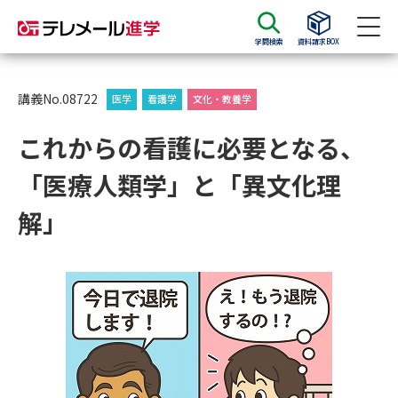
学問検索
資料請求BOX
資料請求
資料検索
講義No.08722
医学
看護学
文化・教養学
これからの看護に必要となる、
大学・短大の資料種類から請求
「医療人類学」と「異文化理
大学パンフ
学部・学科パンフ
解」
総合型選抜・学校推薦型選抜 募
大学入学共通テスト利用選抜の
集要項＆願書
募集要項＆願書
過去問題集
大学・短大以外の資料から請求