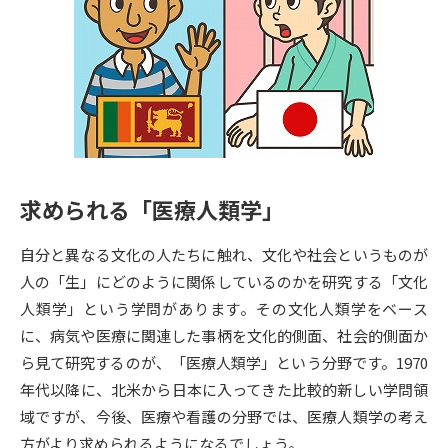
専門学校の資料請求
大学院の資料請求
大学入学共通テスト「受験案
留学・進学関連、塾・予備校
内」の請求
大学入学共通テスト「受験上の
高等学校卒業程度認定試験
配慮案内」の請求
幼稚園教員資格認定試験
小学校教員資格認定試験
求められる「医療人類学」
高等学校（情報）教員資格認定
試験
自分と異なる文化の人たちに触れ、文化や社会というものが
人の「生」にどのように関係しているのかを研究する「文化
大学研究
大学検索
人類学」という学問があります。その文化人類学をベース
に、病気や医療に関連した事柄を文化的側面、社会的側面か
ら見て研究するのが、「医療人類学」という分野です。1970
大学で学べる内容や特徴を調べる
年代以降に、北米から日本に入ってきた比較的新しい学問領
域ですが、今後、医療や看護の分野では、医療人類学の考え
国際・グローバルに強い大学特
新増設大学・学部・学科特集
方がより求められるようになるでしょう。
集