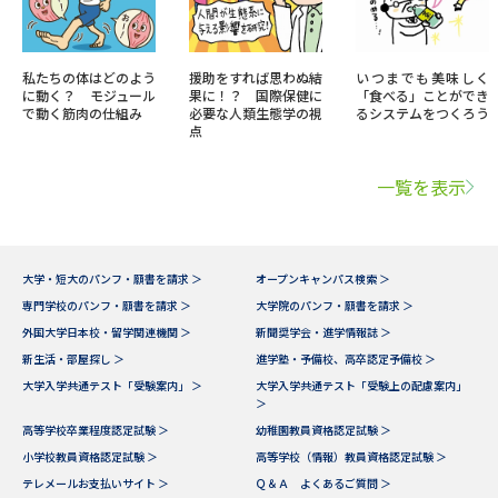
私たちの体はどのよう
援助をすれば思わぬ結
いつまでも美味しく
に動く？ モジュール
果に！？ 国際保健に
「食べる」ことができ
で動く筋肉の仕組み
必要な人類生態学の視
るシステムをつくろう
点
一覧を表示
大学・短大のパンフ・願書を請求 ＞
オープンキャンパス検索 ＞
専門学校のパンフ・願書を請求 ＞
大学院のパンフ・願書を請求 ＞
外国大学日本校・留学関連機関 ＞
新聞奨学会・進学情報誌 ＞
新生活・部屋探し ＞
進学塾・予備校、高卒認定予備校 ＞
大学入学共通テスト「受験案内」 ＞
大学入学共通テスト「受験上の配慮案内」
＞
高等学校卒業程度認定試験 ＞
幼稚園教員資格認定試験 ＞
小学校教員資格認定試験 ＞
高等学校（情報）教員資格認定試験 ＞
テレメールお支払いサイト ＞
Ｑ＆Ａ よくあるご質問 ＞