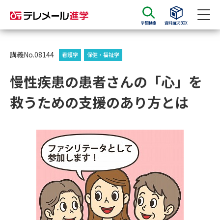
学問検索
資料請求BOX
資料請求
資料検索
講義No.08144
看護学
保健・福祉学
慢性疾患の患者さんの「心」を
大学・短大の資料種類から請求
救うための支援のあり方とは
大学パンフ
学部・学科パンフ
総合型選抜・学校推薦型選抜 募
大学入学共通テスト利用選抜の
集要項＆願書
募集要項＆願書
過去問題集
大学・短大以外の資料から請求