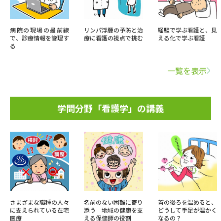
病院の現場の最前線
リンパ浮腫の予防と治
経験で学ぶ看護と、見
で、診療情報を管理す
療に看護の視点で挑む
える化で学ぶ看護
る
一覧を表示
学問分野「看護学」の講義
さまざまな職種の人々
名前のない困難に寄り
首の後ろを温めると、
に支えられている在宅
添う 地域の健康を支
どうして手足が温かく
医療
える保健師の役割
なるの？