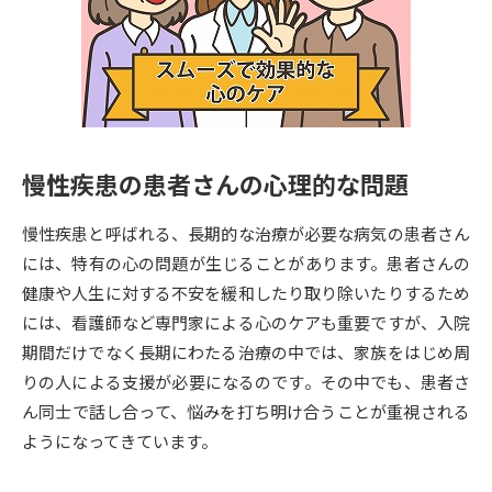
専門学校の資料請求
大学院の資料請求
大学入学共通テスト「受験案
留学・進学関連、塾・予備校
内」の請求
大学入学共通テスト「受験上の
高等学校卒業程度認定試験
配慮案内」の請求
慢性疾患の患者さんの心理的な問題
幼稚園教員資格認定試験
小学校教員資格認定試験
慢性疾患と呼ばれる、長期的な治療が必要な病気の患者さん
高等学校（情報）教員資格認定
試験
には、特有の心の問題が生じることがあります。患者さんの
健康や人生に対する不安を緩和したり取り除いたりするため
には、看護師など専門家による心のケアも重要ですが、入院
大学研究
大学検索
期間だけでなく長期にわたる治療の中では、家族をはじめ周
りの人による支援が必要になるのです。その中でも、患者さ
ん同士で話し合って、悩みを打ち明け合うことが重視される
大学で学べる内容や特徴を調べる
ようになってきています。
国際・グローバルに強い大学特
新増設大学・学部・学科特集
集