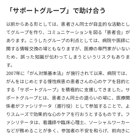
「サポートグループ」で助け合う
データサイエンス特集
奨学金・特待生制度特集
以前からある形としては、患者さん同士が自主的な活動とし
デジタルパンフレット
進路の３択
てグループを作り、コミュニケーションを図る「患者会」が
あります。こうしたグループの利点としては、病院や医師に
新学年スタート号特集ページ
新学年スタート号特集ページ
関する情報交換の場ともなりますが、医療の専門家がいない
（高3生用）
（高2生用）
ため、誤った知識が伝わってしまうというリスクもありま
SELFBRAND特集ページ
す。
2007年に「がん対策基本法」が施行されて以来、病院では、
オープンキャンパスなどを調べる
がんをはじめとする慢性疾患の患者さんの心のケアを目的と
する「サポートグループ」を積極的に支援してきました。サ
オープンキャンパス検索
実施プログラムから探す
ポートグループとは、患者さん同士の語らいの場に、医療関
係者がファシリテータ（進行役）として参加することで、よ
来場型・Web型イベント特集
夢ナビライブ
りスムーズで効果的な心のケアを行おうとするものです。フ
ァシリテータは、看護師や臨床心理士、ソーシャルワーカー
などが務めることが多く、参加者の不安を和らげ、前向きに