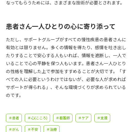
受験準備
資料検索
なってもらうためには、さまざまな技術が必要とされます。
志望校・出願校を調べる
患者さん一人ひとりの心に寄り添って
併願校選び
受験スケジュールを立てよう
ただし、サポートグループがすべての慢性疾患の患者さんに
有効とは限りません。多くの情報を得たり、感情を吐き出し
先輩が入学を決めた理由
たりすることで安心する人もいれば、情報を遮断し、一人で
テレメール全国一斉進学調査
いることで心の平静を保つ人もいます。患者さん一人ひとり
の性格を理解した上で参加をすすめることが大切です。「す
新生活お役立ちガイド
べての人に必要というわけではないが、必要な人が求めれば
サポートが得られる」、そんな環境づくりが求められている
学問発見
学問検索
のです。
大学で学びたい学問発見
＃患者
＃心(こころ)
＃看護師
＃ケア
＃支援
＃がん
＃不安
＃治療