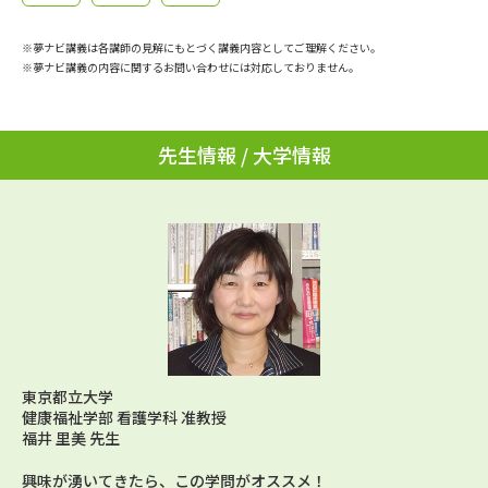
学問のミニ講義「夢ナビ講義」
学問分野解説
※夢ナビ講義は各講師の見解にもとづく講義内容としてご理解ください。
学問の教科書
夢ナビライブ
※夢ナビ講義の内容に関するお問い合わせには対応しておりません。
ユーザーサポート
先生情報 / 大学情報
Ｑ＆Ａ よくあるご質問
大学進学IDについて
資料の料金の
受付内容・発送状況の確認
お支払いについて
テレメール
個人情報取扱規定
お支払いサイト
テレメール進学カタログ
特定商取引表記
訂正のご案内
東京都立大学
健康福祉学部 看護学科 准教授
福井 里美 先生
興味が湧いてきたら、この学問がオススメ！