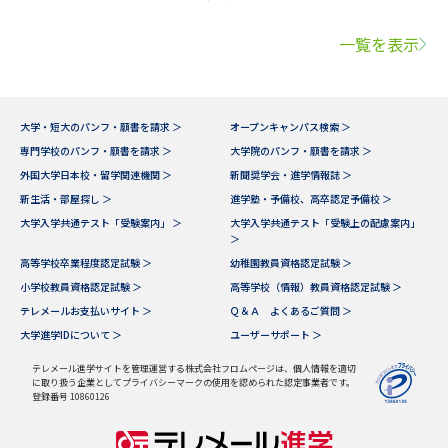
一覧を表示
大学・短大のパンフ・願書を請求 ＞
オープンキャンパス検索 ＞
専門学校のパンフ・願書を請求 ＞
大学院のパンフ・願書を請求 ＞
外国大学日本校・留学関連機関 ＞
新聞奨学会・進学情報誌 ＞
新生活・部屋探し ＞
進学塾・予備校、高卒認定予備校 ＞
大学入学共通テスト「受験案内」 ＞
大学入学共通テスト「受験上の配慮案内」
＞
高等学校卒業程度認定試験 ＞
幼稚園教員資格認定試験 ＞
小学校教員資格認定試験 ＞
高等学校（情報）教員資格認定試験 ＞
テレメールお支払いサイト ＞
Ｑ＆Ａ よくあるご質問 ＞
大学進学IDについて ＞
ユーザーサポート ＞
テレメール進学サイトを管理運営する株式会社フロムページは、個人情報を適切
に取り扱う企業としてプライバシーマークの使用を認められた認定事業者です。
登録番号 10860126