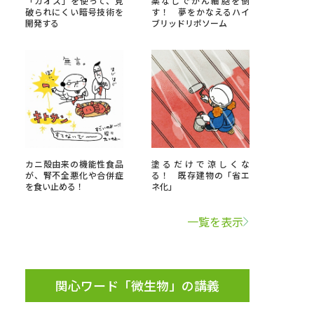
「カオス」を使って、見
薬なしでがん細胞を倒
破られにくい暗号技術を
す！ 夢をかなえるハイ
開発する
ブリッドリポソーム
」の請求
高等学校卒業程度認定試験
格認定試験
大学検索
カニ殻由来の機能性食品
塗るだけで涼しくな
が、腎不全悪化や合併症
る！ 既存建物の「省エ
を食い止める！
ネ化」
べる
一覧を表示
ローバルに強い大学特集
制度特集
デジタルパンフレット
ジ（高3生用）
関心ワード「微生物」の講義
）