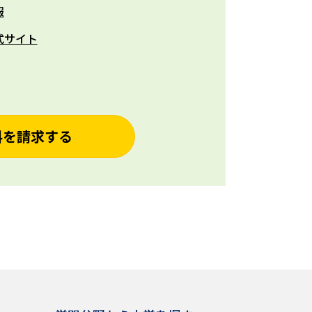
報
式サイト
料を請求する