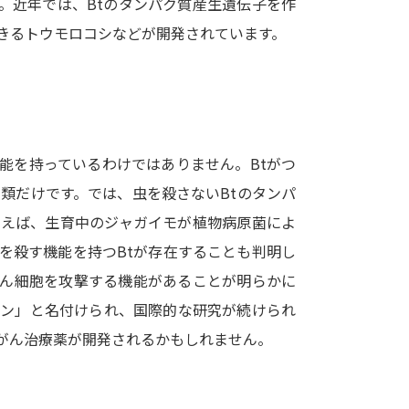
。近年では、Btのタンパク質産生遺伝子を作
SELFBRAND特集ページ
きるトウモロコシなどが開発されています。
オープンキャンパスなどを調
オープンキャンパス検索
実施プログラ
来場型・Web型イベント特集
夢ナビ
能を持っているわけではありません。Btがつ
類だけです。では、虫を殺さないBtのタンパ
例えば、生育中のジャガイモが植物病原菌によ
受験準備
を殺す機能を持つBtが存在することも判明し
がん細胞を攻撃する機能があることが明らかに
志望校・出願校を調べる
リン」と名付けられ、国際的な研究が続けられ
がん治療薬が開発されるかもしれません。
併願校選び
受験スケジュールを立てよ
テレメール全国一斉進学調査
新生活お