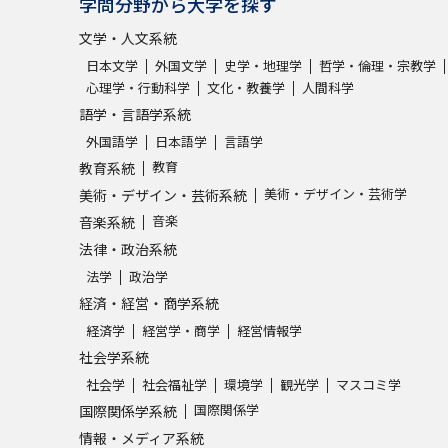
学問分野から大学を探す
文学・人文系統
日本文学
外国文学
史学・地理学
哲学・倫理・宗教学
心理学・行動科学
文化・教養学
人間科学
語学・言語学系統
外国語学
日本語学
言語学
教育
教育系統
美術・デザイン・芸術学
美術・デザイン・芸術系統
音楽
音楽系統
法律・政治系統
法学
政治学
経済・経営・商学系統
経済学
経営学・商学
経営情報学
社会学系統
社会学
社会福祉学
環境学
観光学
マスコミ学
国際関係学
国際関係学系統
情報・メディア系統