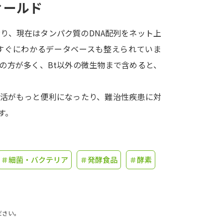
ィールド
学問発見
り、現在はタンパク質のDNA配列をネット上
がすぐにわかるデータベースも整えられていま
大学で学びたい学問発見
の方が多く、Bt以外の微生物まで含めると、
学問のミニ講義「夢ナビ講義」
学問分
生活がもっと便利になったり、難治性疾患に対
す。
ユーザーサポート
＃細菌・バクテリア
＃発酵食品
＃酵素
Ｑ＆Ａ よくあるご質問
大学進学IDにつ
資料の料金の
お支払いについて
受付内容
個人情報取扱規定
特定商取引表記
お
ださい。
受験情報リンク