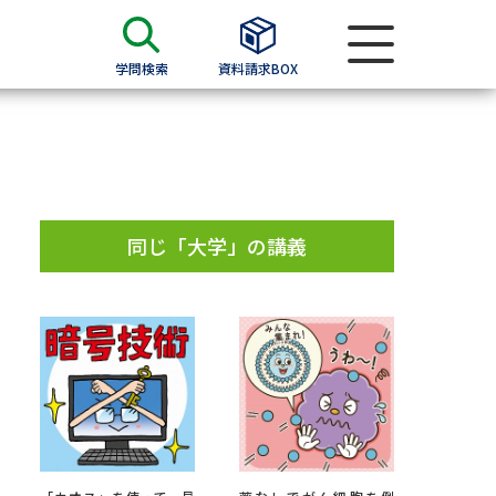
学問検索
資料請求BOX
資料検索
求
同じ「大学」の講義
願書
＆願書
過去問題集
求
留学・進学関連、塾・予備校