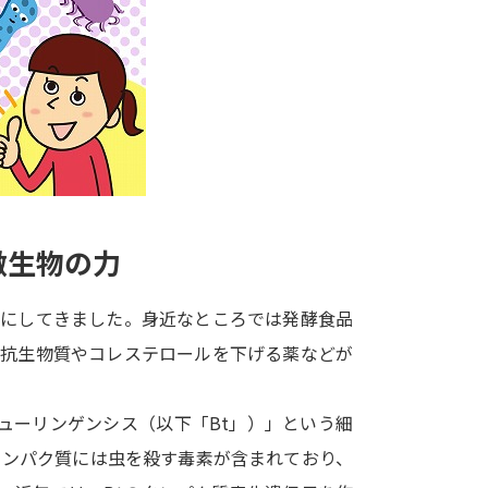
大学入学共通テスト「受験案内」の請求
大学入学共通テスト「受験上の配慮案内
幼稚園教員資格認定試験
小学校教員資
高等学校（情報）教員資格認定試験
大学研究
微生物の力
大学で学べる内容や特徴を調
かにしてきました。身近なところでは発酵食品
な抗生物質やコレステロールを下げる薬などが
新増設大学・学部・学科特集
国際・グ
データサイエンス特集
奨学金・特待生
ューリンゲンシス（以下「Bt」）」という細
進路の３択
新学年スタート号特集ペー
タンパク質には虫を殺す毒素が含まれており、
新学年スタート号特集ページ（高2生用