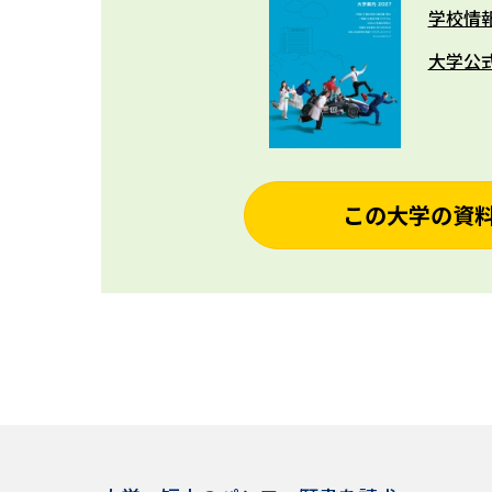
学校情
大学公
この大学の資