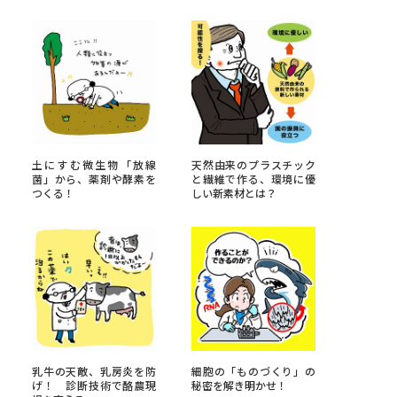
べる
ムから探す
ライブ
土にすむ微生物「放線
天然由来のプラスチック
菌」から、薬剤や酵素を
と繊維で作る、環境に優
つくる！
しい新素材とは？
資料検索
う
先輩が入学を決めた理由
役立ちガイド
乳牛の天敵、乳房炎を防
細胞の「ものづくり」の
げ！ 診断技術で酪農現
秘密を解き明かせ！