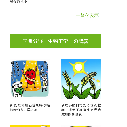
場を変える
学問検索
一覧を表示
学問分野「生物工学」の講義
野解説
学問の教科書
夢ナビライブ
いて
このサイトについて
・発送状況の確認
テレメール
お支払いサイト
新たな付加価値を持つ植
少ない肥料でたくさん収
物を作り、届ける！
穫 遺伝子組換えで光合
問合せ先
テレメール進学カタログ
訂正のご案内
成機能を改良