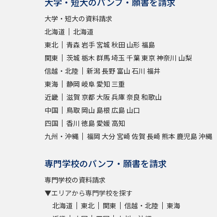
大学・短大のパンフ・願書を請求
大学・短大の資料請求
北海道
北海道
東北
青森
岩手
宮城
秋田
山形
福島
関東
茨城
栃木
群馬
埼玉
千葉
東京
神奈川
山梨
信越・北陸
新潟
長野
富山
石川
福井
東海
静岡
岐阜
愛知
三重
近畿
滋賀
京都
大阪
兵庫
奈良
和歌山
中国
鳥取
岡山
島根
広島
山口
四国
香川
徳島
愛媛
高知
九州・沖縄
福岡
大分
宮崎
佐賀
長崎
熊本
鹿児島
沖縄
専門学校のパンフ・願書を請求
専門学校の資料請求
▼エリアから専門学校を探す
北海道
東北
関東
信越・北陸
東海