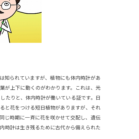
大学入学共通テスト「受験案内」の請求
大学入学共通テスト「受験上の配慮案内
幼稚園教員資格認定試験
小学校教員資
高等学校（情報）教員資格認定試験
大学研究
とは知られていますが、植物にも体内時計があ
大学で学べる内容や特徴を調
、葉が上下に動くのがわかります。これは、光
にしたりと、体内時計が働いている証です。日
新増設大学・学部・学科特集
国際・グ
なると花をつける短日植物がありますが、それ
データサイエンス特集
奨学金・特待生
。同じ時期に一斉に花を咲かせて交配し、遺伝
進路の３択
新学年スタート号特集ペー
体内時計は生き残るために古代から備えられた
新学年スタート号特集ページ（高2生用