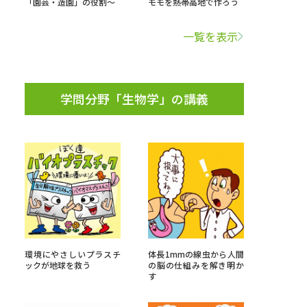
「園芸・造園」の役割～
モモを熱帯高地で作ろう
学問検索
一覧を表示
学問分野「生物学」の講義
野解説
学問の教科書
夢ナビライブ
いて
このサイトについて
・発送状況の確認
テレメール
お支払いサイト
環境にやさしいプラスチ
体長1mmの線虫から人間
ックが地球を救う
の脳の仕組みを解き明か
問合せ先
テレメール進学カタログ
訂正のご案内
す