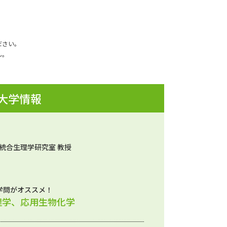
ださい。
ん。
 大学情報
物統合生理学研究室 教授
学問がオススメ！
理学、応用生物化学