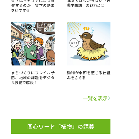
留学はキャリアにどう影
漢文ではわからない「古
響するのか 留学の効果
典中国語」の魅力とは
を科学する
」の請求
高等学校卒業程度認定試験
格認定試験
大学検索
まちづくりにフレイル予
動物が季節を感じる仕組
防、地域の課題をデジタ
みをさぐる
ル技術で解決！
べる
一覧を表示
ローバルに強い大学特集
制度特集
デジタルパンフレット
ジ（高3生用）
関心ワード「植物」の講義
）