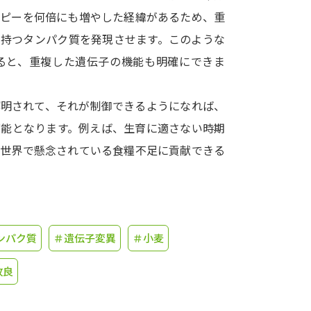
コピーを何倍にも増やした経緯があるため、重
学問発見
を持つタンパク質を発現させます。このような
ると、重複した遺伝子の機能も明確にできま
大学で学びたい学問発見
解明されて、それが制御できるようになれば、
学問のミニ講義「夢ナビ講義」
学問分
可能となります。例えば、生育に適さない時期
、世界で懸念されている食糧不足に貢献できる
ユーザーサポート
Ｑ＆Ａ よくあるご質問
大学進学IDにつ
ンパク質
＃遺伝子変異
＃小麦
資料の料金の
お支払いについて
受付内容
改良
個人情報取扱規定
特定商取引表記
お
受験情報リンク