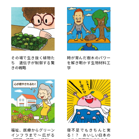
べる
ムから探す
ライブ
その場で生き抜く植物た
時が育んだ樹木のパワー
ち 遺伝子が制御する驚
を解き明かす生物材料工
きの戦略
学
資料検索
う
先輩が入学を決めた理由
役立ちガイド
福祉、医療からグリーン
寝不足でもきちんと実
インフラまで～広がる
る！？ おいしい日本の