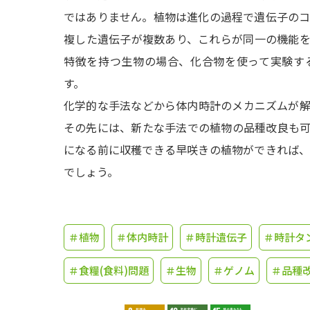
ではありません。植物は進化の過程で遺伝子の
複した遺伝子が複数あり、これらが同一の機能
特徴を持つ生物の場合、化合物を使って実験す
す。
化学的な手法などから体内時計のメカニズムが
その先には、新たな手法での植物の品種改良も
になる前に収穫できる早咲きの植物ができれば
でしょう。
＃植物
＃体内時計
＃時計遺伝子
＃時計タ
＃食糧(食料)問題
＃生物
＃ゲノム
＃品種