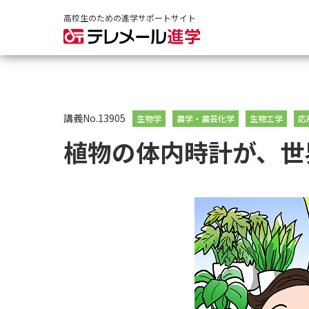
高校生のための進学サポートサイト
講義No.13905
生物学
農学・農芸化学
生物工学
応
植物の体内時計が、世