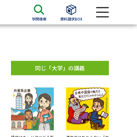
学問検索
資料請求BOX
資料検索
求
同じ「大学」の講義
願書
＆願書
過去問題集
求
留学・進学関連、塾・予備校