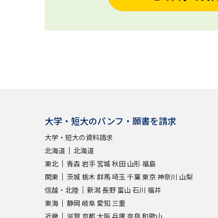
大学・短大のパンフ・願書を請求
大学・短大の資料請求
北海道
北海道
東北
青森
岩手
宮城
秋田
山形
福島
関東
茨城
栃木
群馬
埼玉
千葉
東京
神奈川
山梨
信越・北陸
新潟
長野
富山
石川
福井
東海
静岡
岐阜
愛知
三重
近畿
滋賀
京都
大阪
兵庫
奈良
和歌山