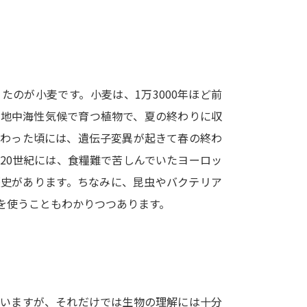
SELFBRAND特集ページ
オープンキャンパスなどを調
オープンキャンパス検索
実施プログラ
のが小麦です。小麦は、1万3000年ほど前
来場型・Web型イベント特集
夢ナビ
の地中海性気候で育つ植物で、夏の終わりに収
伝わった頃には、遺伝子変異が起きて春の終わ
20世紀には、食糧難で苦しんでいたヨーロッ
受験準備
歴史があります。ちなみに、昆虫やバクテリア
を使うこともわかりつつあります。
志望校・出願校を調べる
併願校選び
受験スケジュールを立てよ
テレメール全国一斉進学調査
新生活お
ていますが、それだけでは生物の理解には十分