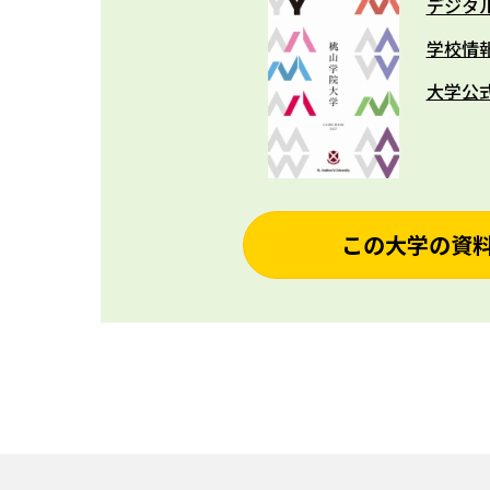
デジタ
学校情
大学公
この大学の資