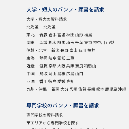
大学・短大のパンフ・願書を請求
大学・短大の資料請求
北海道
北海道
東北
青森
岩手
宮城
秋田
山形
福島
関東
茨城
栃木
群馬
埼玉
千葉
東京
神奈川
山梨
信越・北陸
新潟
長野
富山
石川
福井
東海
静岡
岐阜
愛知
三重
近畿
滋賀
京都
大阪
兵庫
奈良
和歌山
中国
鳥取
岡山
島根
広島
山口
四国
香川
徳島
愛媛
高知
九州・沖縄
福岡
大分
宮崎
佐賀
長崎
熊本
鹿児島
沖縄
専門学校のパンフ・願書を請求
専門学校の資料請求
▼エリアから専門学校を探す