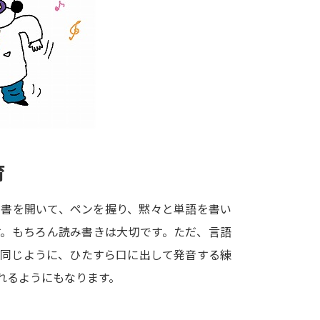
大学入学共通テスト「受験案内」の請求
大学入学共通テスト「受験上の配慮案内
幼稚園教員資格認定試験
小学校教員資
高等学校（情報）教員資格認定試験
大学研究
育
大学で学べる内容や特徴を調
科書を開いて、ペンを握り、黙々と単語を書い
す。もちろん読み書きは大切です。ただ、言語
新増設大学・学部・学科特集
国際・グ
と同じように、ひたすら口に出して発音する練
データサイエンス特集
奨学金・特待生
れるようにもなります。
進路の３択
新学年スタート号特集ペー
新学年スタート号特集ページ（高2生用