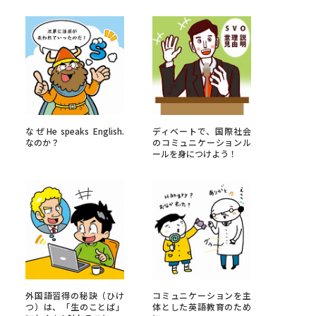
べる
ムから探す
ライブ
なぜHe speaks English.
ディベートで、国際社会
なのか？
のコミュニケーションル
ールを身につけよう！
資料検索
う
先輩が入学を決めた理由
役立ちガイド
外国語習得の秘訣（ひけ
コミュニケーションを主
つ）は、「生のことば」
体とした英語教育のため