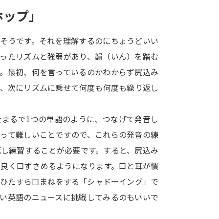
SELFBRAND特集ページ
ホップ」
オープンキャンパスなどを調
んそうです。それを理解するのにちょうどいい
まったリズムと強弱があり、韻（いん）を踏む
オープンキャンパス検索
実施プログラ
す。最初、何を言っているのかわからず尻込み
来場型・Web型イベント特集
夢ナビ
て、次にリズムに乗せて何度も何度も繰り返し
をまるで1つの単語のように、つなげて発音し
受験準備
とって難しいことですので、これらの発音の練
返し練習することが必要です。すると、尻込み
志望校・出願校を調べる
ム良く口ずさめるようになります。口と耳が慣
らひたすら口まねをする「シャドーイング」で
併願校選び
受験スケジュールを立てよ
しい英語のニュースに挑戦してみるのもいいで
テレメール全国一斉進学調査
新生活お