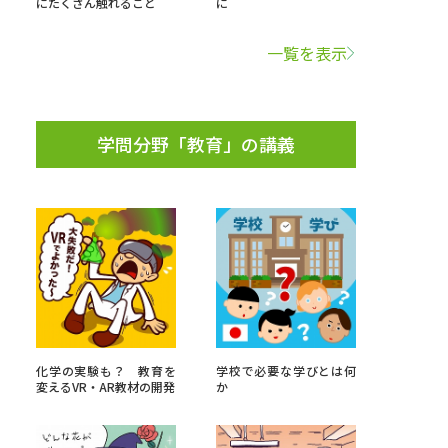
にたくさん触れること
に
学問検索
一覧を表示
学問分野「教育」の講義
野解説
学問の教科書
夢ナビライブ
いて
このサイトについて
・発送状況の確認
テレメール
お支払いサイト
化学の実験も？ 教育を
学校で必要な学びとは何
変えるVR・AR教材の開発
か
問合せ先
テレメール進学カタログ
訂正のご案内