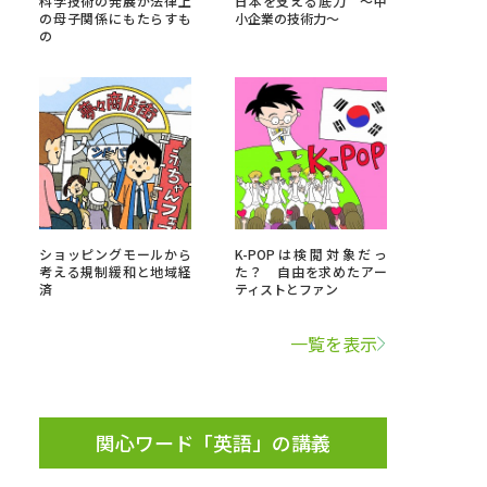
科学技術の発展が法律上
日本を支える底力 ～中
の母子関係にもたらすも
小企業の技術力～
の
」の請求
高等学校卒業程度認定試験
格認定試験
大学検索
ショッピングモールから
K-POPは検閲対象だっ
考える規制緩和と地域経
た？ 自由を求めたアー
済
ティストとファン
べる
一覧を表示
ローバルに強い大学特集
制度特集
デジタルパンフレット
ジ（高3生用）
関心ワード「英語」の講義
）