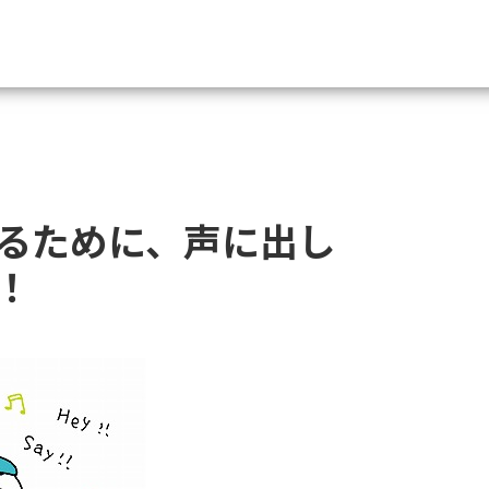
資料請求
大学・短大の資料種類から請
るために、声に出し
大学パンフ
学部・学科パンフ
！
総合型選抜・学校推薦型選抜 募集要項＆
大学入学共通テスト利用選抜の募集要項
大学・短大以外の資料から請
専門学校の資料請求
大学院の資料請求