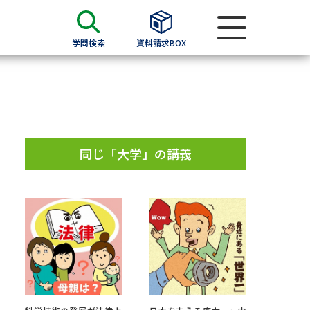
学問検索
資料請求BOX
資料検索
求
同じ「大学」の講義
願書
＆願書
過去問題集
求
留学・進学関連、塾・予備校