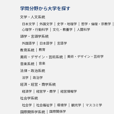
学問分野から大学を探す
文学・人文系統
日本文学
外国文学
史学・地理学
哲学・倫理・宗教学
心理学・行動科学
文化・教養学
人間科学
語学・言語学系統
外国語学
日本語学
言語学
教育
教育系統
美術・デザイン・芸術学
美術・デザイン・芸術系統
音楽
音楽系統
法律・政治系統
法学
政治学
経済・経営・商学系統
経済学
経営学・商学
経営情報学
社会学系統
社会学
社会福祉学
環境学
観光学
マスコミ学
国際関係学
国際関係学系統