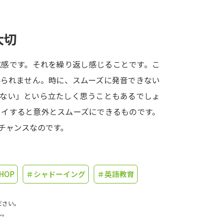
学問発見
大切
大学で学びたい学問発見
成感です。それを繰り返し感じることです。こ
得られません。時に、スムーズに発音できない
学問のミニ講義「夢ナビ講義」
学問分
きない」といら立たしく思うこともあるでしょ
ライすると意外とスムーズにできるものです。
チャンスなのです。
ユーザーサポート
Ｑ＆Ａ よくあるご質問
大学進学IDにつ
 HOP
＃シャドーイング
＃英語教育
資料の料金の
お支払いについて
受付内容
個人情報取扱規定
特定商取引表記
お
ださい。
受験情報リンク
ん。