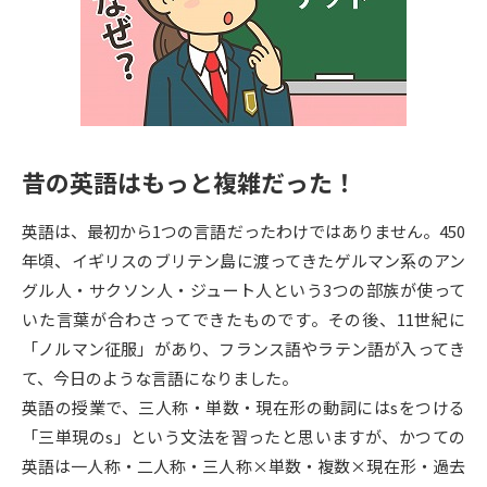
専門学校の資料請求
大学院の資料請求
大学入学共通テスト「受験案
留学・進学関連、塾・予備校
内」の請求
大学入学共通テスト「受験上の
高等学校卒業程度認定試験
配慮案内」の請求
昔の英語はもっと複雑だった！
幼稚園教員資格認定試験
小学校教員資格認定試験
英語は、最初から1つの言語だったわけではありません。450
高等学校（情報）教員資格認定
試験
年頃、イギリスのブリテン島に渡ってきたゲルマン系のアン
グル人・サクソン人・ジュート人という3つの部族が使って
いた言葉が合わさってできたものです。その後、11世紀に
大学研究
大学検索
「ノルマン征服」があり、フランス語やラテン語が入ってき
て、今日のような言語になりました。
英語の授業で、三人称・単数・現在形の動詞にはsをつける
大学で学べる内容や特徴を調べる
「三単現のs」という文法を習ったと思いますが、かつての
国際・グローバルに強い大学特
英語は一人称・二人称・三人称×単数・複数×現在形・過去
新増設大学・学部・学科特集
集