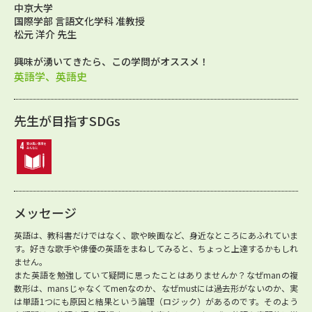
中京大学
国際学部 言語文化学科 准教授
松元 洋介 先生
興味が湧いてきたら、この学問がオススメ！
英語学、英語史
先生が目指すSDGs
メッセージ
英語は、教科書だけではなく、歌や映画など、身近なところにあふれていま
す。好きな歌手や俳優の英語をまねしてみると、ちょっと上達するかもしれ
ません。
また英語を勉強していて疑問に思ったことはありませんか？なぜmanの複
数形は、mansじゃなくてmenなのか、なぜmustには過去形がないのか、実
は単語1つにも原因と結果という論理（ロジック）があるのです。そのよう