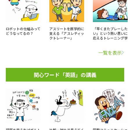
ロボットの仕組みって
アスリートを医学的に
「早くまたプレーした
どうなってるの？
支える「アスレティッ
い」という熱い思いに
クトレーナー」
応えるトレーニング学
一覧を表示
関心ワード「英語」の講義
語尾を変えればポルト
比較・対比で見えてく
国際コミュニケーショ