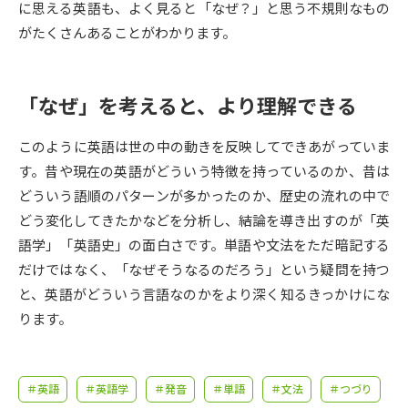
受験準備
資料検索
に思える英語も、よく見ると「なぜ？」と思う不規則なもの
がたくさんあることがわかります。
志望校・出願校を調べる
「なぜ」を考えると、より理解できる
併願校選び
受験スケジュールを立てよう
このように英語は世の中の動きを反映してできあがっていま
先輩が入学を決めた理由
す。昔や現在の英語がどういう特徴を持っているのか、昔は
テレメール全国一斉進学調査
どういう語順のパターンが多かったのか、歴史の流れの中で
どう変化してきたかなどを分析し、結論を導き出すのが「英
新生活お役立ちガイド
語学」「英語史」の面白さです。単語や文法をただ暗記する
だけではなく、「なぜそうなるのだろう」という疑問を持つ
学問発見
学問検索
と、英語がどういう言語なのかをより深く知るきっかけにな
ります。
大学で学びたい学問発見
＃英語
＃英語学
＃発音
＃単語
＃文法
＃つづり