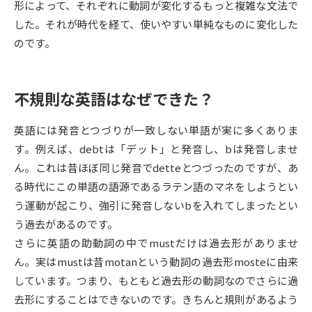
形によって、それぞれに動詞が変化するもっと複雑な文法で
した。それが時代を経て、使いやすい単純なものに変化した
データサイエンス特集
奨学金・特待生制度特集
のです。
デジタルパンフレット
進路の３択
不規則な英語はなぜできた？
新学年スタート号特集ページ
新学年スタート号特集ページ
（高3生用）
（高2生用）
英語には発音とつづりが一致しない単語が実に多くありま
SELFBRAND特集ページ
す。例えば、debtは「デット」と発音し、bは発音しませ
ん。これは昔ほぼ同じ発音でdetteとつづったのですが、あ
オープンキャンパスなどを調べる
る時代にこの単語の語源であるラテン語のマネをしようとい
う運動が起こり、強引に発音しないbを入れてしまったとい
オープンキャンパス検索
実施プログラムから探す
う過去があるのです。
さらに英語の助動詞の中でmustだけは過去形がありませ
来場型・Web型イベント特集
夢ナビライブ
ん。実はmustは昔motanという動詞の過去形mosteに由来
しています。つまり、もともと過去形の動詞なのでさらに過
去形にすることはできないのです。きちんと規則があるよう