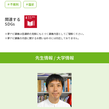
学問のミニ講義「夢ナビ講義」
学問分野解説
＃不規則
＃歴史
学問の教科書
夢ナビライブ
関連する
SDGs
ユーザーサポート
※夢ナビ講義は各講師の見解にもとづく講義内容としてご理解ください。
※夢ナビ講義の内容に関するお問い合わせには対応しておりません。
Ｑ＆Ａ よくあるご質問
大学進学IDについて
資料の料金の
受付内容・発送状況の確認
先生情報 / 大学情報
お支払いについて
テレメール
個人情報取扱規定
お支払いサイト
テレメール進学カタログ
特定商取引表記
訂正のご案内