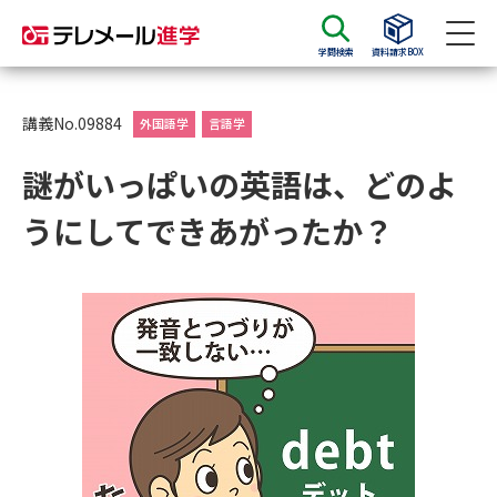
学問検索
資料請求BOX
資料請求
資料検索
講義No.09884
外国語学
言語学
謎がいっぱいの英語は、どのよ
大学・短大の資料種類から請求
うにしてできあがったか？
大学パンフ
学部・学科パンフ
総合型選抜・学校推薦型選抜 募
大学入学共通テスト利用選抜の
集要項＆願書
募集要項＆願書
過去問題集
大学・短大以外の資料から請求