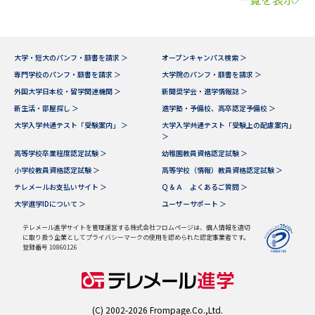
大学・短大のパンフ・願書を請求 ＞
オープンキャンパス検索 ＞
専門学校のパンフ・願書を請求 ＞
大学院のパンフ・願書を請求 ＞
外国大学日本校・留学関連機関 ＞
新聞奨学会・進学情報誌 ＞
新生活・部屋探し ＞
進学塾・予備校、高卒認定予備校 ＞
大学入学共通テスト「受験案内」 ＞
大学入学共通テスト「受験上の配慮案内」
＞
高等学校卒業程度認定試験 ＞
幼稚園教員資格認定試験 ＞
小学校教員資格認定試験 ＞
高等学校（情報）教員資格認定試験 ＞
テレメールお支払いサイト ＞
Ｑ＆Ａ よくあるご質問 ＞
大学進学IDについて ＞
ユーザーサポート ＞
テレメール進学サイトを管理運営する株式会社フロムページは、個人情報を適切
に取り扱う企業としてプライバシーマークの使用を認められた認定事業者です。
登録番号 10860126
(C) 2002-2026 Frompage.Co.,Ltd.