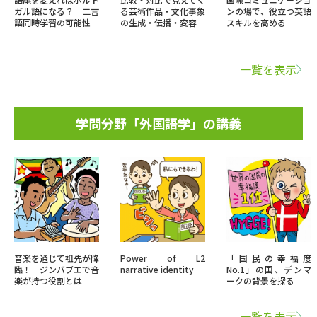
ガル語になる？ 二言
る芸術作品・文化事象
ンの場で、役立つ英語
語同時学習の可能性
の生成・伝播・変容
スキルを高める
一覧を表示
学問分野「外国語学」の講義
音楽を通じて祖先が降
Power of L2
「国民の幸福度
臨！ ジンバブエで音
narrative identity
No.1」の国、デンマ
楽が持つ役割とは
ークの背景を探る
一覧を表示