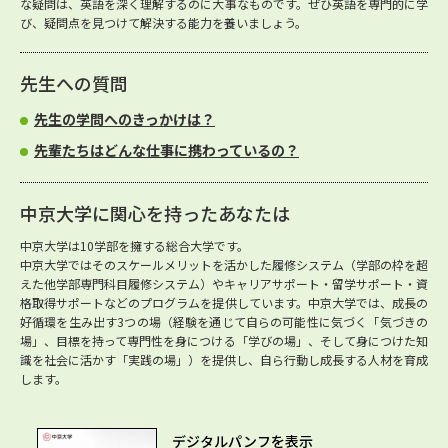
な疑問は、英語を深く理解するのに大事なものです。ぜひ英語を専門的に学
び、疑問点を見つけて解決する能力を養いましょう。
先生への質問
先生の学問へのきっかけは？
先輩たちはどんな仕事に携わっているの？
中京大学に関心を持ったあなたは
中京大学は10学部を擁する総合大学です。
中京大学ではそのスケールメリットを活かした履修システム（学部の枠を超
えた他学部専門科目履修システム）やキャリアサポート・留学サポート・資
格取得サポートなどのプログラムを提供しています。中京大学では、成長の
好循環を生み出す3つの場（経験を通じて自らの可能性に気づく「気づきの
場」、目標を持って専門性を身につける「学びの場」、そして身につけた知
識を社会に活かす「実践の場」）を提供し、自ら行動し成長する人材を育成
します。
デジタルパンフを表示