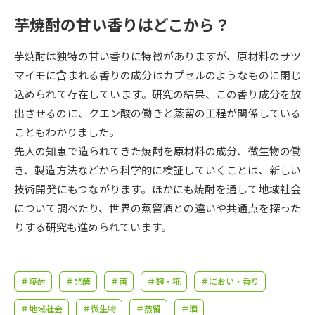
受験準備
資料検索
芋焼酎の甘い香りはどこから？
志望校・出願校を調べる
芋焼酎は独特の甘い香りに特徴がありますが、原材料のサツ
マイモに含まれる香りの成分はカプセルのようなものに閉じ
併願校選び
受験スケジュールを立てよう
込められて存在しています。研究の結果、この香り成分を放
出させるのに、クエン酸の働きと蒸留の工程が関係している
先輩が入学を決めた理由
こともわかりました。
テレメール全国一斉進学調査
先人の知恵で造られてきた焼酎を原材料の成分、微生物の働
き、製造方法などから科学的に検証していくことは、新しい
新生活お役立ちガイド
技術開発にもつながります。ほかにも焼酎を通して地域社会
について調べたり、世界の蒸留酒との違いや共通点を探った
学問発見
学問検索
りする研究も進められています。
大学で学びたい学問発見
＃焼酎
＃発酵
＃菌
＃麹・糀
＃におい・香り
＃地域社会
＃微生物
＃蒸留
＃酒