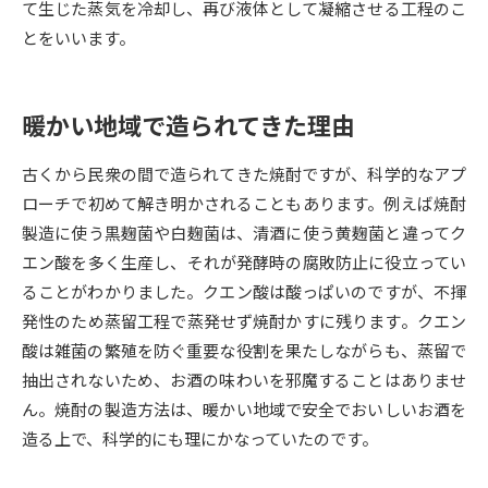
て生じた蒸気を冷却し、再び液体として凝縮させる工程のこ
とをいいます。
データサイエンス特集
奨学金・特待生制度特集
デジタルパンフレット
進路の３択
暖かい地域で造られてきた理由
新学年スタート号特集ページ
新学年スタート号特集ページ
古くから民衆の間で造られてきた焼酎ですが、科学的なアプ
（高3生用）
（高2生用）
ローチで初めて解き明かされることもあります。例えば焼酎
SELFBRAND特集ページ
製造に使う黒麹菌や白麹菌は、清酒に使う黄麹菌と違ってク
エン酸を多く生産し、それが発酵時の腐敗防止に役立ってい
オープンキャンパスなどを調べる
ることがわかりました。クエン酸は酸っぱいのですが、不揮
発性のため蒸留工程で蒸発せず焼酎かすに残ります。クエン
オープンキャンパス検索
実施プログラムから探す
酸は雑菌の繁殖を防ぐ重要な役割を果たしながらも、蒸留で
抽出されないため、お酒の味わいを邪魔することはありませ
来場型・Web型イベント特集
夢ナビライブ
ん。焼酎の製造方法は、暖かい地域で安全でおいしいお酒を
造る上で、科学的にも理にかなっていたのです。