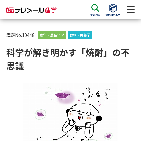
学問検索
資料請求BOX
資料請求
資料検索
講義No.10448
農学・農芸化学
食物・栄養学
科学が解き明かす「焼酎」の不
大学・短大の資料種類から請求
思議
大学パンフ
学部・学科パンフ
総合型選抜・学校推薦型選抜 募
大学入学共通テスト利用選抜の
集要項＆願書
募集要項＆願書
過去問題集
大学・短大以外の資料から請求