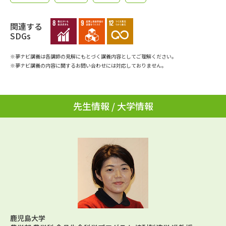
学問のミニ講義「夢ナビ講義」
学問分野解説
関連する
学問の教科書
夢ナビライブ
SDGs
※夢ナビ講義は各講師の見解にもとづく講義内容としてご理解ください。
ユーザーサポート
※夢ナビ講義の内容に関するお問い合わせには対応しておりません。
Ｑ＆Ａ よくあるご質問
大学進学IDについて
先生情報 / 大学情報
資料の料金の
受付内容・発送状況の確認
お支払いについて
テレメール
個人情報取扱規定
お支払いサイト
テレメール進学カタログ
特定商取引表記
訂正のご案内
鹿児島大学