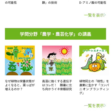
の可能性
酵」の技術
D-アミノ酸の可能性
一覧を表示
学問分野「農学・農芸化学」の講義
なぜ植物は栄養状態が
高温に強くする遺伝子
植物同士の「相性」を
よくなると、葉っぱが
はコレだ！ 酷暑に立
農業に生かす「コンパ
増えるのか？
ち向かうイネ育種研究
ニオンプランティン
グ」
一覧を表示