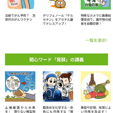
注射でがん予防？ 次
ポリフェノール「ケル
特殊なカメラと画像処
世代のがんワクチン
セチン」をアセチル基
理技術で、農作物の成
でドレスアップ！
長を自動診断！
一覧を表示
関心ワード「発酵」の講義
土壌細菌から水素
藍染めを化学する―染
美容や記憶、味覚によ
を！ 限りない微生物
色にも作用する「発
い作用を及ぼす！