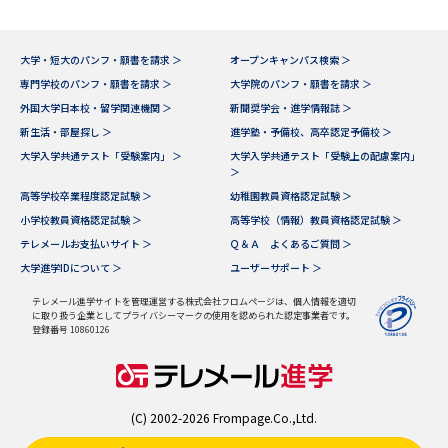
大学・短大のパンフ・願書を請求 ＞
オープンキャンパス検索 ＞
専門学校のパンフ・願書を請求 ＞
大学院のパンフ・願書を請求 ＞
外国大学日本校・留学関連機関 ＞
新聞奨学会・進学情報誌 ＞
新生活・部屋探し ＞
進学塾・予備校、高卒認定予備校 ＞
大学入学共通テスト「受験案内」 ＞
大学入学共通テスト「受験上の配慮案内」
＞
高等学校卒業程度認定試験 ＞
幼稚園教員資格認定試験 ＞
小学校教員資格認定試験 ＞
高等学校（情報）教員資格認定試験 ＞
テレメールお支払いサイト ＞
Ｑ＆Ａ よくあるご質問 ＞
大学進学IDについて ＞
ユーザーサポート ＞
テレメール進学サイトを管理運営する株式会社フロムページは、個人情報を適切
に取り扱う企業としてプライバシーマークの使用を認められた認定事業者です。
登録番号 10860126
(C) 2002-2026 Frompage.Co.,Ltd.