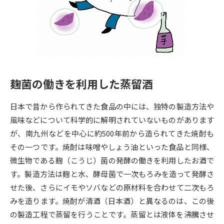
専門学校の資料請求
大学院の資料請求
大学入学共通テスト「受験案
留学・進学関連、塾・予備校
内」の請求
大学入学共通テスト「受験上の
高等学校卒業程度認定試験
配慮案内」の請求
麹菌の働きを利用した蒸留酒
幼稚園教員資格認定試験
小学校教員資格認定試験
日本で昔から作られてきた食品の中には、独特の製造方法や
高等学校（情報）教員資格認定
試験
風味などについて科学的に解明されていないものがあります
が、南九州などを中心に約500年前から造られてきた焼酎も
その一つです。焼酎は味噌やしょう油といった食品と同様、
大学研究
大学検索
微生物である麹（こうじ）菌の発酵の働きを利用したお酒で
す。製造方法は麹と水、酵母菌で一次もろみを造って発酵さ
せた後、さらにイモやソバなどの原材料を合わせて二次もろ
大学で学べる内容や特徴を調べる
みを造ります。焼酎が清酒（日本酒）と異なるのは、この後
国際・グローバルに強い大学特
の製造工程で蒸留を行うことです。蒸留とは液体を沸騰させ
新増設大学・学部・学科特集
集