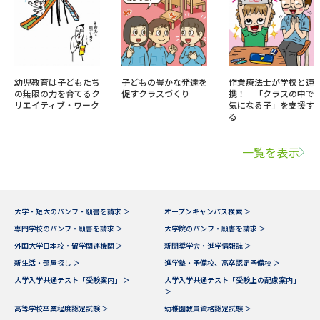
幼児教育は子どもたち
子どもの豊かな発達を
作業療法士が学校と連
の無限の力を育てるク
促すクラスづくり
携！ 「クラスの中で
リエイティブ・ワーク
気になる子」を支援す
る
一覧を表示
大学・短大のパンフ・願書を請求 ＞
オープンキャンパス検索 ＞
専門学校のパンフ・願書を請求 ＞
大学院のパンフ・願書を請求 ＞
外国大学日本校・留学関連機関 ＞
新聞奨学会・進学情報誌 ＞
新生活・部屋探し ＞
進学塾・予備校、高卒認定予備校 ＞
大学入学共通テスト「受験案内」 ＞
大学入学共通テスト「受験上の配慮案内」
＞
高等学校卒業程度認定試験 ＞
幼稚園教員資格認定試験 ＞