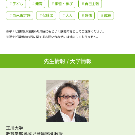
学問のミニ講義「夢ナビ講義」
学問分野解説
＃子ども
＃発育
＃学習・学び
＃自己主張
＃自己肯定感
＃保護者
＃大人
＃感情
＃成長
学問の教科書
夢ナビライブ
※夢ナビ講義は各講師の見解にもとづく講義内容としてご理解ください。
ユーザーサポート
※夢ナビ講義の内容に関するお問い合わせには対応しておりません。
Ｑ＆Ａ よくあるご質問
大学進学IDについて
先生情報 / 大学情報
資料の料金の
受付内容・発送状況の確認
お支払いについて
テレメール
個人情報取扱規定
お支払いサイト
テレメール進学カタログ
特定商取引表記
訂正のご案内
玉川大学
教育学部 乳幼児発達学科 教授