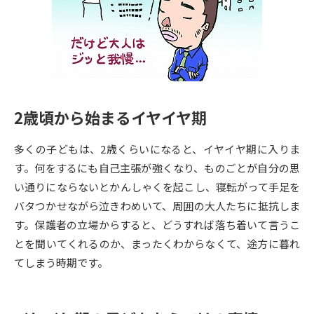
専門学校の資料請求
大学院の資料請求
大学入学共通テスト「受験案
留学・進学関連、塾・予備校
内」の請求
大学入学共通テスト「受験上の
高等学校卒業程度認定試験
配慮案内」の請求
2歳頃から始まるイヤイヤ期
幼稚園教員資格認定試験
小学校教員資格認定試験
多くの子どもは、2歳くらいになると、イヤイヤ期に入りま
高等学校（情報）教員資格認定
試験
す。何をするにも自己主張が強くなり、ものごとが自分の思
い通りにならないとかんしゃくを起こし、寝転がって手足を
バタつかせながら泣きわめいて、周囲の大人たちに抵抗しま
大学研究
大学検索
す。保護者の立場からすると、どうすれば落ち着いて言うこ
とを聞いてくれるのか、まったくわからなくて、途方に暮れ
てしまう時期です。
大学で学べる内容や特徴を調べる
国際・グローバルに強い大学特
新増設大学・学部・学科特集
集