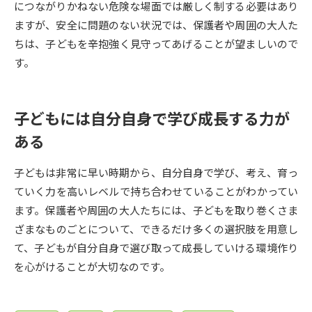
受験準備
資料検索
につながりかねない危険な場面では厳しく制する必要はあり
ますが、安全に問題のない状況では、保護者や周囲の大人た
ちは、子どもを辛抱強く見守ってあげることが望ましいので
志望校・出願校を調べる
す。
併願校選び
受験スケジュールを立てよう
子どもには自分自身で学び成長する力が
先輩が入学を決めた理由
テレメール全国一斉進学調査
ある
新生活お役立ちガイド
子どもは非常に早い時期から、自分自身で学び、考え、育っ
ていく力を高いレベルで持ち合わせていることがわかってい
ます。保護者や周囲の大人たちには、子どもを取り巻くさま
学問発見
学問検索
ざまなものごとについて、できるだけ多くの選択肢を用意し
て、子どもが自分自身で選び取って成長していける環境作り
を心がけることが大切なのです。
大学で学びたい学問発見