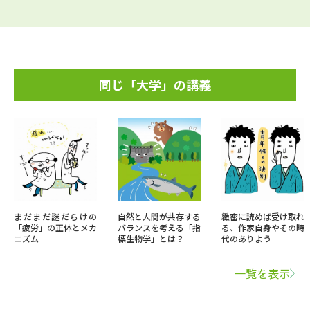
同じ「大学」の講義
まだまだ謎だらけの
自然と人間が共存する
緻密に読めば受け取れ
「疲労」の正体とメカ
バランスを考える「指
る、作家自身やその時
ニズム
標生物学」とは？
代のありよう
一覧を表示