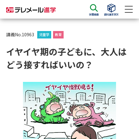
学問検索
資料請求BOX
資料請求
資料検索
講義No.10963
児童学
教育
イヤイヤ期の子どもに、大人は
大学・短大の資料種類から請求
どう接すればいいの？
大学パンフ
学部・学科パンフ
総合型選抜・学校推薦型選抜 募
大学入学共通テスト利用選抜の
集要項＆願書
募集要項＆願書
過去問題集
大学・短大以外の資料から請求