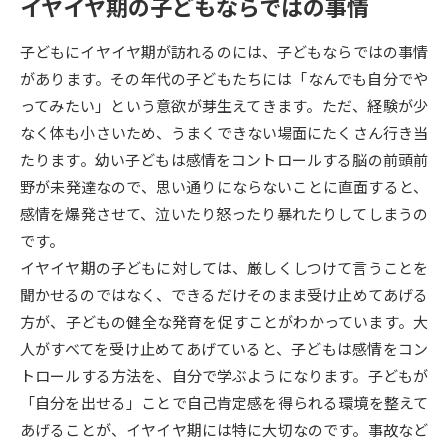
イヤイヤ期の子どもならではの事情
データサイエンス特集
奨学金・特待生制度特集
子どもにイヤイヤ期が訪れるのには、子どもならではの事情
があります。その年代の子どもたちには「なんでも自分でや
デジタルパンフレット
進路の３択
ってみたい」という意欲が芽生えてきます。ただ、経験が少
なく体も小さいため、うまくできない場面にたくさん行き当
新学年スタート号特集ページ
新学年スタート号特集ページ
たります。幼い子どもは感情をコントロールする脳の前頭前
（高3生用）
（高2生用）
野が未発達なので、思い通りにならないことに直面すると、
SELFBRAND特集ページ
感情を爆発させて、泣いたり怒ったり暴れたりしてしまうの
です。
オープンキャンパスなどを調べる
イヤイヤ期の子どもに対しては、厳しくしつけて言うことを
聞かせるのではなく、できるだけそのまま受け止めてあげる
オープンキャンパス検索
実施プログラムから探す
方が、子どもの健全な発育を促すことがわかっています。大
人がすべてを受け止めてあげていると、子どもは感情をコン
来場型・Web型イベント特集
夢ナビライブ
トロールする方法を、自分で学ぶようになります。子どもが
「自分を出せる」ことで自己肯定感を得られる環境を整えて
あげることが、イヤイヤ期には特に大切なのです。事故など