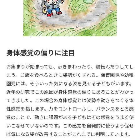
専門学校の資料請求
大学院の資料請求
大学入学共通テスト「受験案
留学・進学関連、塾・予備校
内」の請求
大学入学共通テスト「受験上の
高等学校卒業程度認定試験
配慮案内」の請求
身体感覚の偏りに注目
幼稚園教員資格認定試験
小学校教員資格認定試験
お集まりが始まっても、歩きまわったり、寝転んだりしてし
高等学校（情報）教員資格認定
試験
まう。ご飯を食べるときに姿勢がくずれる。保育園児や幼稚
園児には、そういった気になる姿を見せる子どもがいます。
近年の研究でこの原因が身体感覚の偏りにあることがわかっ
大学研究
大学検索
てきました。この場合の身体感覚とは姿勢や動きをつくる体
性感覚を指します。力をコントロールし、バランスをとる感
覚のことで、動きに課題がある子どもはその感覚をうまく使
大学で学べる内容や特徴を調べる
いこなせていないのです。この感覚を自発的に使うよう促せ
国際・グローバルに強い大学特
ば気になる姿が改善することがこれまでに判明しています。
新増設大学・学部・学科特集
集