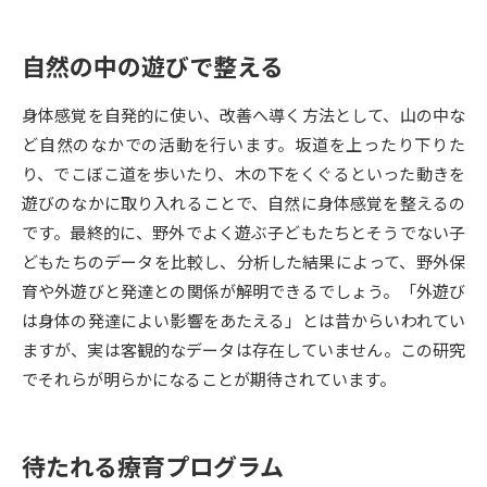
データサイエンス特集
奨学金・特待生制度特集
自然の中の遊びで整える
デジタルパンフレット
進路の３択
身体感覚を自発的に使い、改善へ導く方法として、山の中な
ど自然のなかでの活動を行います。坂道を上ったり下りた
新学年スタート号特集ページ
新学年スタート号特集ページ
り、でこぼこ道を歩いたり、木の下をくぐるといった動きを
（高3生用）
（高2生用）
遊びのなかに取り入れることで、自然に身体感覚を整えるの
SELFBRAND特集ページ
です。最終的に、野外でよく遊ぶ子どもたちとそうでない子
どもたちのデータを比較し、分析した結果によって、野外保
オープンキャンパスなどを調べる
育や外遊びと発達との関係が解明できるでしょう。「外遊び
は身体の発達によい影響をあたえる」とは昔からいわれてい
オープンキャンパス検索
実施プログラムから探す
ますが、実は客観的なデータは存在していません。この研究
でそれらが明らかになることが期待されています。
来場型・Web型イベント特集
夢ナビライブ
待たれる療育プログラム