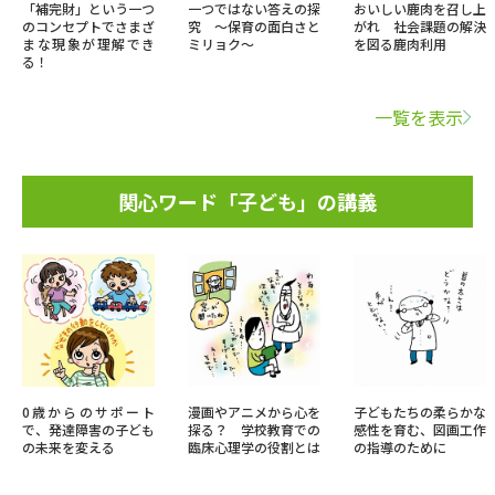
「補完財」という一つ
一つではない答えの探
おいしい鹿肉を召し上
のコンセプトでさまざ
究 ～保育の面白さと
がれ 社会課題の解決
まな現象が理解でき
ミリョク～
を図る鹿肉利用
る！
一覧を表示
関心ワード「子ども」の講義
0歳からのサポート
漫画やアニメから心を
子どもたちの柔らかな
で、発達障害の子ども
探る？ 学校教育での
感性を育む、図画工作
の未来を変える
臨床心理学の役割とは
の指導のために