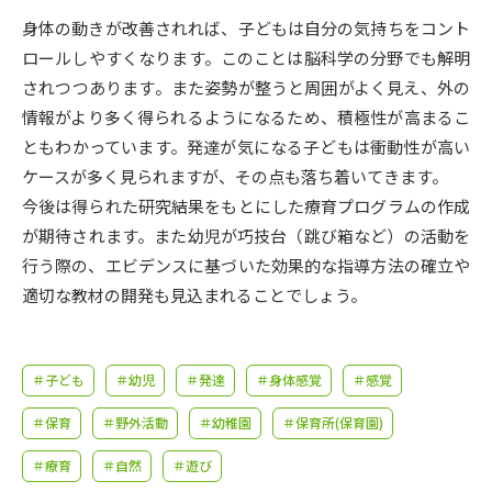
受験準備
資料検索
身体の動きが改善されれば、子どもは自分の気持ちをコント
ロールしやすくなります。このことは脳科学の分野でも解明
志望校・出願校を調べる
されつつあります。また姿勢が整うと周囲がよく見え、外の
情報がより多く得られるようになるため、積極性が高まるこ
併願校選び
受験スケジュールを立てよう
ともわかっています。発達が気になる子どもは衝動性が高い
ケースが多く見られますが、その点も落ち着いてきます。
先輩が入学を決めた理由
今後は得られた研究結果をもとにした療育プログラムの作成
テレメール全国一斉進学調査
が期待されます。また幼児が巧技台（跳び箱など）の活動を
行う際の、エビデンスに基づいた効果的な指導方法の確立や
新生活お役立ちガイド
適切な教材の開発も見込まれることでしょう。
学問発見
学問検索
＃子ども
＃幼児
＃発達
＃身体感覚
＃感覚
＃保育
＃野外活動
＃幼稚園
＃保育所(保育園)
大学で学びたい学問発見
＃療育
＃自然
＃遊び