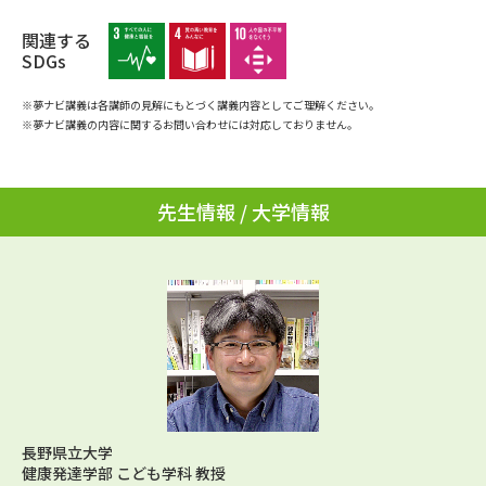
学問のミニ講義「夢ナビ講義」
学問分野解説
関連する
SDGs
学問の教科書
夢ナビライブ
※夢ナビ講義は各講師の見解にもとづく講義内容としてご理解ください。
ユーザーサポート
※夢ナビ講義の内容に関するお問い合わせには対応しておりません。
Ｑ＆Ａ よくあるご質問
大学進学IDについて
先生情報 / 大学情報
資料の料金の
受付内容・発送状況の確認
お支払いについて
テレメール
個人情報取扱規定
お支払いサイト
テレメール進学カタログ
特定商取引表記
訂正のご案内
長野県立大学
健康発達学部 こども学科 教授