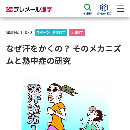
学問検索
資料請求BOX
資料請求
資料検索
講義No.11030
スポーツ・健康科学
人間科学
なぜ汗をかくの？ そのメカニズ
大学・短大の資料種類から請求
ムと熱中症の研究
大学パンフ
学部・学科パンフ
総合型選抜・学校推薦型選抜 募
大学入学共通テスト利用選抜の
集要項＆願書
募集要項＆願書
過去問題集
大学・短大以外の資料から請求