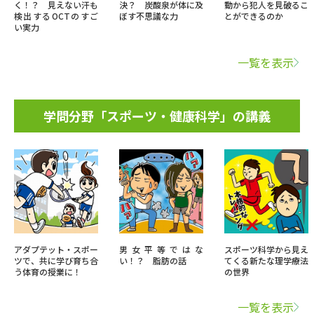
く！？ 見えない汗も
決？ 炭酸泉が体に及
動から犯人を見破るこ
検出するOCTのすご
ぼす不思議な力
とができるのか
い実力
一覧を表示
学問分野「スポーツ・健康科学」の講義
アダプテット・スポー
男女平等ではな
スポーツ科学から見え
ツで、共に学び育ち合
い！？ 脂肪の話
てくる新たな理学療法
う体育の授業に！
の世界
一覧を表示