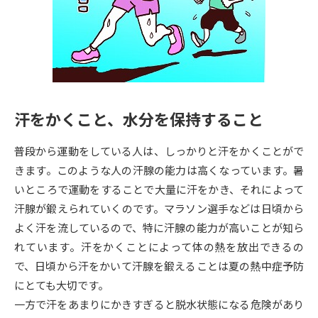
専門学校の資料請求
大学院の資料請求
大学入学共通テスト「受験案
留学・進学関連、塾・予備校
内」の請求
大学入学共通テスト「受験上の
高等学校卒業程度認定試験
配慮案内」の請求
汗をかくこと、水分を保持すること
幼稚園教員資格認定試験
小学校教員資格認定試験
普段から運動をしている人は、しっかりと汗をかくことがで
高等学校（情報）教員資格認定
試験
きます。このような人の汗腺の能力は高くなっています。暑
いところで運動をすることで大量に汗をかき、それによって
汗腺が鍛えられていくのです。マラソン選手などは日頃から
大学研究
大学検索
よく汗を流しているので、特に汗腺の能力が高いことが知ら
れています。汗をかくことによって体の熱を放出できるの
で、日頃から汗をかいて汗腺を鍛えることは夏の熱中症予防
大学で学べる内容や特徴を調べる
にとても大切です。
国際・グローバルに強い大学特
一方で汗をあまりにかきすぎると脱水状態になる危険があり
新増設大学・学部・学科特集
集