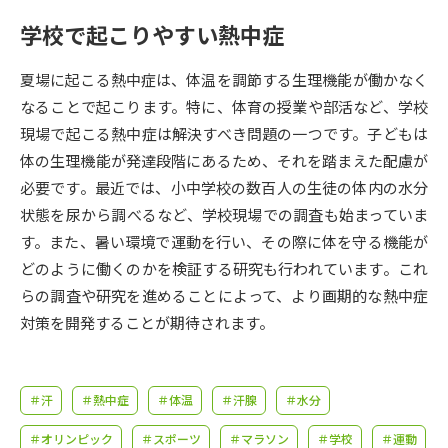
受験準備
資料検索
学校で起こりやすい熱中症
志望校・出願校を調べる
夏場に起こる熱中症は、体温を調節する生理機能が働かなく
なることで起こります。特に、体育の授業や部活など、学校
併願校選び
受験スケジュールを立てよう
現場で起こる熱中症は解決すべき問題の一つです。子どもは
体の生理機能が発達段階にあるため、それを踏まえた配慮が
先輩が入学を決めた理由
必要です。最近では、小中学校の数百人の生徒の体内の水分
テレメール全国一斉進学調査
状態を尿から調べるなど、学校現場での調査も始まっていま
す。また、暑い環境で運動を行い、その際に体を守る機能が
新生活お役立ちガイド
どのように働くのかを検証する研究も行われています。これ
らの調査や研究を進めることによって、より画期的な熱中症
学問発見
学問検索
対策を開発することが期待されます。
大学で学びたい学問発見
＃汗
＃熱中症
＃体温
＃汗腺
＃水分
＃オリンピック
＃スポーツ
＃マラソン
＃学校
＃運動