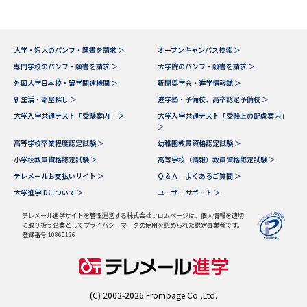
大学・短大のパンフ・願書を請求 ＞
オープンキャンパス検索 ＞
専門学校のパンフ・願書を請求 ＞
大学院のパンフ・願書を請求 ＞
外国大学日本校・留学関連機関 ＞
新聞奨学会・進学情報誌 ＞
新生活・部屋探し ＞
進学塾・予備校、高卒認定予備校 ＞
大学入学共通テスト「受験案内」 ＞
大学入学共通テスト「受験上の配慮案内」
＞
高等学校卒業程度認定試験 ＞
幼稚園教員資格認定試験 ＞
小学校教員資格認定試験 ＞
高等学校（情報）教員資格認定試験 ＞
テレメールお支払いサイト ＞
Ｑ＆Ａ よくあるご質問 ＞
大学進学IDについて ＞
ユーザーサポート ＞
テレメール進学サイトを管理運営する株式会社フロムページは、個人情報を適切
に取り扱う企業としてプライバシーマークの使用を認められた認定事業者です。
登録番号 10860126
(C) 2002-2026 Frompage.Co.,Ltd.