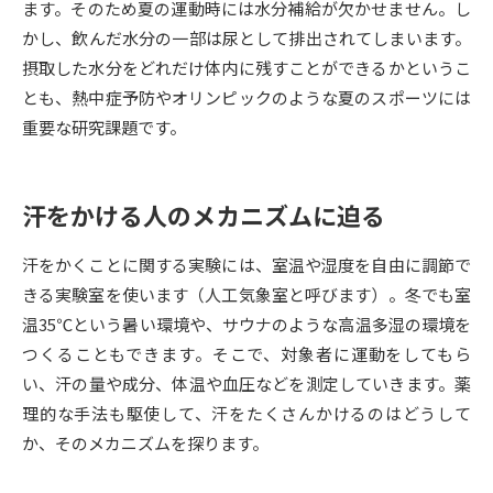
ます。そのため夏の運動時には水分補給が欠かせません。し
かし、飲んだ水分の一部は尿として排出されてしまいます。
データサイエンス特集
奨学金・特待生制度特集
摂取した水分をどれだけ体内に残すことができるかというこ
とも、熱中症予防やオリンピックのような夏のスポーツには
デジタルパンフレット
進路の３択
重要な研究課題です。
新学年スタート号特集ページ
新学年スタート号特集ページ
（高3生用）
（高2生用）
汗をかける人のメカニズムに迫る
SELFBRAND特集ページ
汗をかくことに関する実験には、室温や湿度を自由に調節で
オープンキャンパスなどを調べる
きる実験室を使います（人工気象室と呼びます）。冬でも室
温35℃という暑い環境や、サウナのような高温多湿の環境を
オープンキャンパス検索
実施プログラムから探す
つくることもできます。そこで、対象者に運動をしてもら
い、汗の量や成分、体温や血圧などを測定していきます。薬
来場型・Web型イベント特集
夢ナビライブ
理的な手法も駆使して、汗をたくさんかけるのはどうして
か、そのメカニズムを探ります。