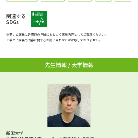
学問のミニ講義「夢ナビ講義」
学問分野解説
関連する
学問の教科書
夢ナビライブ
SDGs
※夢ナビ講義は各講師の見解にもとづく講義内容としてご理解ください。
ユーザーサポート
※夢ナビ講義の内容に関するお問い合わせには対応しておりません。
Ｑ＆Ａ よくあるご質問
大学進学IDについて
先生情報 / 大学情報
資料の料金の
受付内容・発送状況の確認
お支払いについて
テレメール
個人情報取扱規定
お支払いサイト
テレメール進学カタログ
特定商取引表記
訂正のご案内
新潟大学