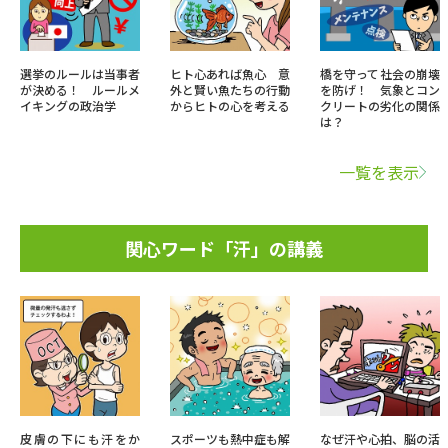
選挙のルールは当事者
ヒト心あれば魚心 意
橋を守って社会の崩壊
が決める！ ルールメ
外と賢い魚たちの行動
を防げ！ 気象とコン
イキングの政治学
からヒトの心を考える
クリートの劣化の関係
は？
一覧を表示
関心ワード「汗」の講義
皮膚の下にも汗をか
スポーツも熱中症も解
なぜ汗や心拍、脳の活