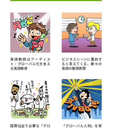
べる
ムから探す
ライブ
英語教師はアーティス
ビジネスシーンに着目す
ト：グローバル化を支え
ると見えてくる、数々の
る英語教育
英語の敬語表現
資料検索
う
先輩が入学を決めた理由
役立ちガイド
国際社会で必要な「グロ
「グローバル人材」を育