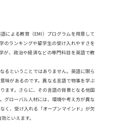
SELFBRAND特集ページ
オープンキャンパスなどを調
語による教育（EMI）プログラムを用意して
オープンキャンパス検索
実施プログラ
大学のランキングや留学生の受け入れやすさを
来場型・Web型イベント特集
夢ナビ
大学が、政治や経済などの専門科目を英語で教
くなるということではありません。英語に限ら
受験準備
に意味があるのです。異なる言語で物事を学ぶ
なります。さらに、その言語の背景となる他国
志望校・出願校を調べる
す。グローバル人材には、環境や考え方が異な
はなく、受け入れる「オープンマインド」が欠
併願校選び
受験スケジュールを立てよ
有効といえます。
テレメール全国一斉進学調査
新生活お