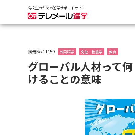
高校生のための進学サポートサイト
講義No.11159
外国語学
文化・教養学
教育
グローバル人材って何
けることの意味