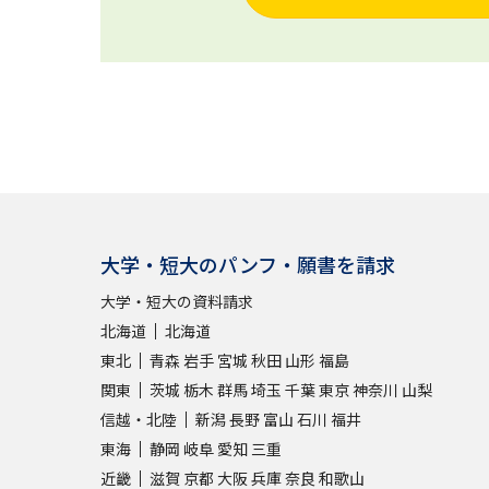
大学・短大のパンフ・願書を請求
大学・短大の資料請求
北海道
北海道
東北
青森
岩手
宮城
秋田
山形
福島
関東
茨城
栃木
群馬
埼玉
千葉
東京
神奈川
山梨
信越・北陸
新潟
長野
富山
石川
福井
東海
静岡
岐阜
愛知
三重
近畿
滋賀
京都
大阪
兵庫
奈良
和歌山