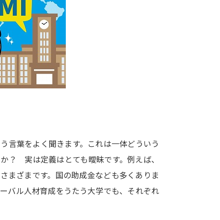
大学入学共通テスト「受験案内」の請求
大学入学共通テスト「受験上の配慮案内
幼稚園教員資格認定試験
小学校教員資
高等学校（情報）教員資格認定試験
大学研究
大学で学べる内容や特徴を調
いう言葉をよく聞きます。これは一体どういう
うか？ 実は定義はとても曖昧です。例えば、
新増設大学・学部・学科特集
国際・グ
どさまざまです。国の助成金なども多くありま
データサイエンス特集
奨学金・特待生
ローバル人材育成をうたう大学でも、それぞれ
進路の３択
新学年スタート号特集ペー
新学年スタート号特集ページ（高2生用