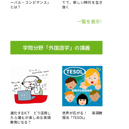
ーバル・コンピテンス」
てて、新しい時代を生き
とは？
抜く
学問検索
一覧を表示
学問分野「外国語学」の講義
野解説
学問の教科書
夢ナビライブ
いて
このサイトについて
・発送状況の確認
テレメール
お支払いサイト
進化するICT どう活用し
世界が広がる！ 英語教
問合せ先
テレメール進学カタログ
訂正のご案内
たら誰もが楽しめる英語
授法「TESOL」
教育になる？