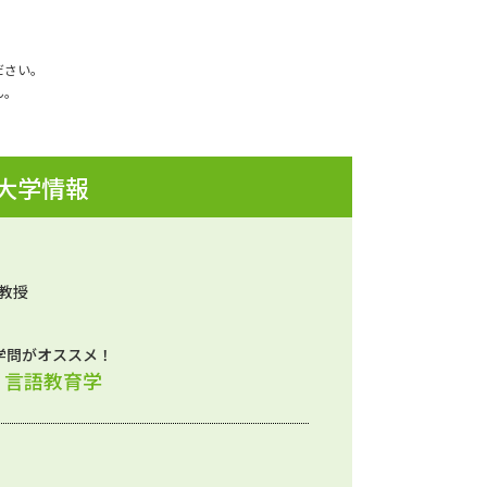
ださい。
ん。
 大学情報
 教授
学問がオススメ！
、言語教育学