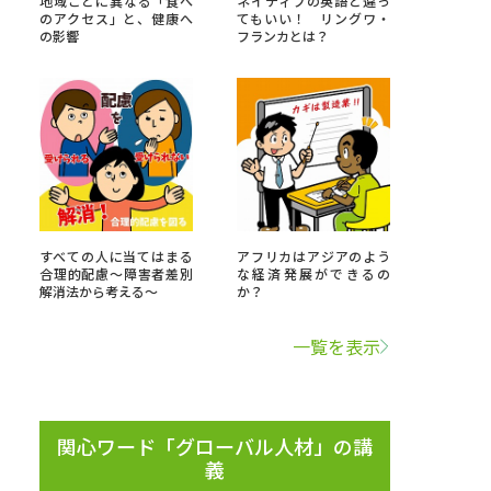
地域ごとに異なる「食へ
ネイティブの英語と違っ
のアクセス」と、健康へ
てもいい！ リングワ・
の影響
フランカとは？
」の請求
高等学校卒業程度認定試験
格認定試験
大学検索
すべての人に当てはまる
アフリカはアジアのよう
合理的配慮～障害者差別
な経済発展ができるの
解消法から考える～
か？
べる
一覧を表示
ローバルに強い大学特集
制度特集
デジタルパンフレット
ジ（高3生用）
関心ワード「グローバル人材」の講
義
）