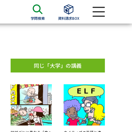
学問検索
資料請求BOX
資料検索
求
同じ「大学」の講義
願書
＆願書
過去問題集
求
留学・進学関連、塾・予備校