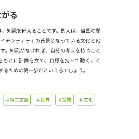
ながる
学問発見
は、知識を備えることです。例えば、自国の歴
大学で学びたい学問発見
アイデンティティの背景となっている文化と他
です。知識がなければ、自分の考えを持つこと
学問のミニ講義「夢ナビ講義」
学問分
をもとに計画を立て、目標を持って動くこと
するための第一歩だといえるでしょう。
ユーザーサポート
＃第二言語
＃世界
＃授業
＃文化
Ｑ＆Ａ よくあるご質問
大学進学IDにつ
資料の料金の
お支払いについて
受付内容
個人情報取扱規定
特定商取引表記
お
受験情報リンク