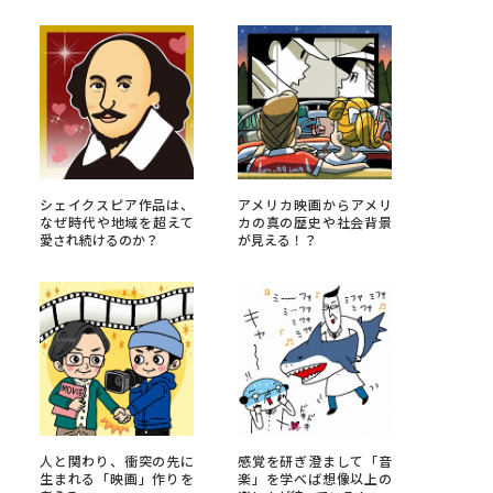
べる
ムから探す
ライブ
シェイクスピア作品は、
アメリカ映画からアメリ
なぜ時代や地域を超えて
カの真の歴史や社会背景
愛され続けるのか？
が見える！？
資料検索
う
先輩が入学を決めた理由
役立ちガイド
人と関わり、衝突の先に
感覚を研ぎ澄まして「音
生まれる「映画」作りを
楽」を学べば想像以上の