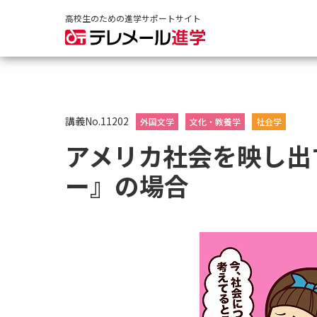
高校生のための進学サポートサイト
講義No.11202
外国文学
文化・教養学
社会学
アメリカ社会を映し出
ー』の場合