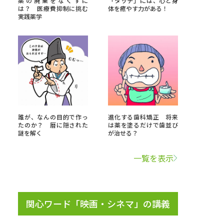
薬の廃棄をなくすに
「タッチ」には、心と身
は？ 医療費抑制に挑む
体を癒やす力がある！
実践薬学
」の請求
高等学校卒業程度認定試験
格認定試験
大学検索
誰が、なんの目的で作っ
進化する歯科矯正 将来
たのか？ 暦に隠された
は薬を塗るだけで歯並び
謎を解く
が治せる？
べる
一覧を表示
ローバルに強い大学特集
制度特集
デジタルパンフレット
ジ（高3生用）
関心ワード「映画・シネマ」の講義
）