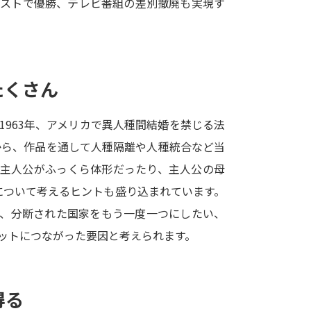
テストで優勝、テレビ番組の差別撤廃も実現す
SELFBRAND特集ページ
オープンキャンパスなどを調
たくさん
オープンキャンパス検索
実施プログラ
来場型・Web型イベント特集
夢ナビ
963年、アメリカで異人種間結婚を禁じる法
から、作品を通して人種隔離や人種統合など当
た主人公がふっくら体形だったり、主人公の母
受験準備
について考えるヒントも盛り込まれています。
り、分断された国家をもう一度一つにしたい、
志望校・出願校を調べる
ットにつながった要因と考えられます。
併願校選び
受験スケジュールを立てよ
テレメール全国一斉進学調査
新生活お
得る