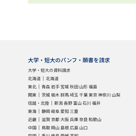
大学・短大のパンフ・願書を請求
大学・短大の資料請求
北海道
北海道
東北
青森
岩手
宮城
秋田
山形
福島
関東
茨城
栃木
群馬
埼玉
千葉
東京
神奈川
山梨
信越・北陸
新潟
長野
富山
石川
福井
東海
静岡
岐阜
愛知
三重
近畿
滋賀
京都
大阪
兵庫
奈良
和歌山
中国
鳥取
岡山
島根
広島
山口
四国
香川
徳島
愛媛
高知