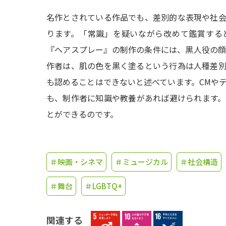
名作とされている作品でも、差別的な表現や社
ります。「常識」を疑いながら改めて鑑賞する
『ヘアスプレー』の制作の条件には、黒人役の
作者は、肌の色を黒く塗るという行為は人種差
も認めることはできないと述べています。CMや
も、制作者に知識や教養があれば避けられます
とができるのです。
＃映画・シネマ
＃ミュージカル
＃社会構造
＃舞台
＃LGBTQ+
関連する