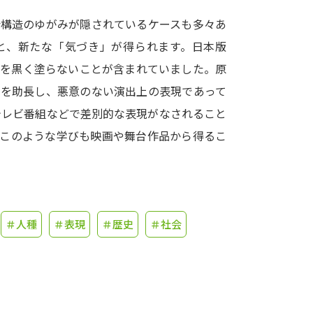
会構造のゆがみが隠されているケースも多々あ
学問発見
と、新たな「気づき」が得られます。日本版
顔を黒く塗らないことが含まれていました。原
大学で学びたい学問発見
別を助長し、悪意のない演出上の表現であって
テレビ番組などで差別的な表現がなされること
学問のミニ講義「夢ナビ講義」
学問分
。このような学びも映画や舞台作品から得るこ
ユーザーサポート
＃人種
＃表現
＃歴史
＃社会
Ｑ＆Ａ よくあるご質問
大学進学IDにつ
資料の料金の
お支払いについて
受付内容
個人情報取扱規定
特定商取引表記
お
受験情報リンク