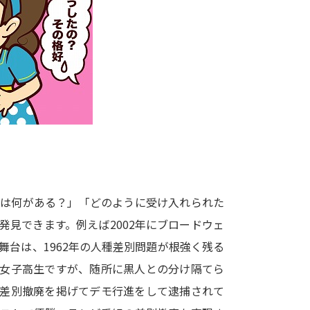
大学入学共通テスト「受験案内」の請求
大学入学共通テスト「受験上の配慮案内
幼稚園教員資格認定試験
小学校教員資
高等学校（情報）教員資格認定試験
大学研究
』
大学で学べる内容や特徴を調
には何がある？」「どのように受け入れられた
見できます。例えば2002年にブロードウェ
新増設大学・学部・学科特集
国際・グ
台は、1962年の人種差別問題が根強く残る
データサイエンス特集
奨学金・特待生
の女子高生ですが、随所に黒人との分け隔てら
進路の３択
新学年スタート号特集ペー
と差別撤廃を掲げてデモ行進をして逮捕されて
新学年スタート号特集ページ（高2生用