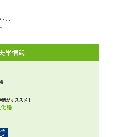
ださい。
ん。
 大学情報
授
学問がオススメ！
文化論