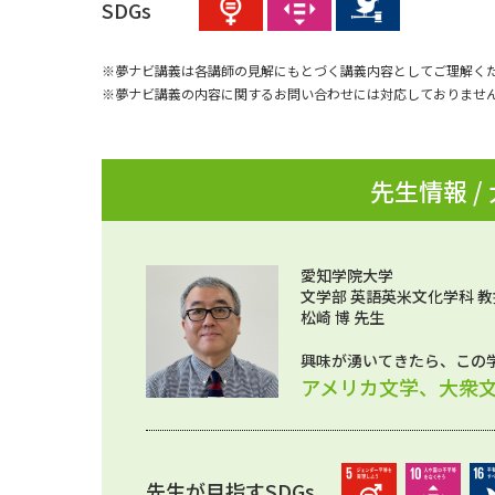
SDGs
※夢ナビ講義は各講師の見解にもとづく講義内容としてご理解く
※夢ナビ講義の内容に関するお問い合わせには対応しておりませ
先生情報 /
愛知学院大学
文学部 英語英米文化学科 教
松崎 博 先生
興味が湧いてきたら、この
アメリカ文学、大衆
先生が目指すSDGs