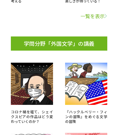
考える
楽しさが待っている！
学問検索
一覧を表示
学問分野「外国文学」の講義
野解説
学問の教科書
夢ナビライブ
いて
このサイトについて
・発送状況の確認
テレメール
お支払いサイト
コロナ禍を経て、シェイ
『ハックルベリー・フィ
クスピアの作品はどう変
ンの冒険』をめぐる文学
問合せ先
テレメール進学カタログ
訂正のご案内
わっていくのか？
の冒険