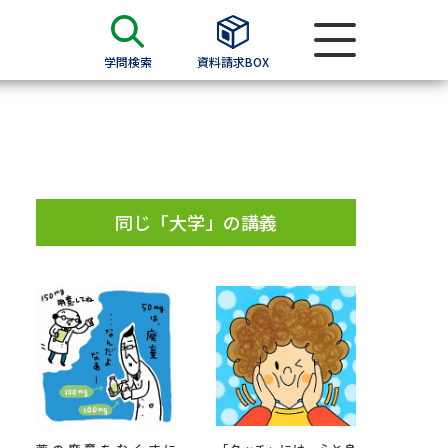
学問検索
資料請求BOX
資料検索
求
同じ「大学」の講義
願書
＆願書
過去問題集
求
留学・進学関連、塾・予備校