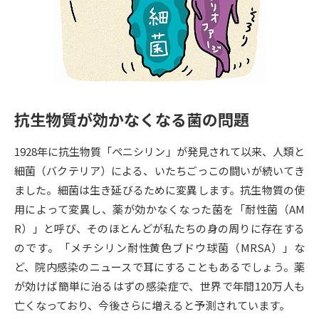
専門学校の資料請求
大学院の資料請求
大学入学共通テスト「受験案
留学・進学関連、塾・予備校
内」の請求
大学入学共通テスト「受験上の
高等学校卒業程度認定試験
配慮案内」の請求
抗生物質が効かなくなる菌の問題
幼稚園教員資格認定試験
小学校教員資格認定試験
1928年に抗生物質「ペニシリン」が発見されて以来、人類と
高等学校（情報）教員資格認定
試験
細菌（バクテリア）による、いたちごっこの闘いが続いてき
ました。細菌は生き延びるために変異します。抗生物質の使
用によって変異し、薬が効かなくなった菌を「耐性菌（AM
大学研究
大学検索
R）」と呼び、そのほとんどが私たちの身の周りに存在する
のです。「メチシリン耐性黄色ブドウ球菌（MRSA）」な
ど、院内感染のニュースで耳にすることもあるでしょう。薬
大学で学べる内容や特徴を調べる
が効けば簡単に治るはずの感染症で、世界で年間120万人も
国際・グローバルに強い大学特
亡くなっており、今後さらに増えると予測されています。
新増設大学・学部・学科特集
集