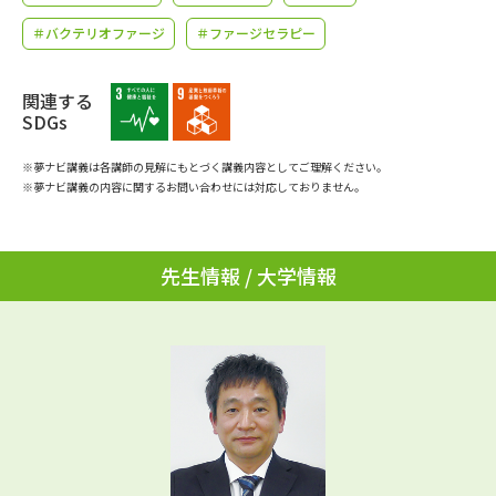
学問のミニ講義「夢ナビ講義」
学問分野解説
＃バクテリオファージ
＃ファージセラピー
学問の教科書
夢ナビライブ
関連する
SDGs
ユーザーサポート
※夢ナビ講義は各講師の見解にもとづく講義内容としてご理解ください。
※夢ナビ講義の内容に関するお問い合わせには対応しておりません。
Ｑ＆Ａ よくあるご質問
大学進学IDについて
資料の料金の
受付内容・発送状況の確認
お支払いについて
先生情報 / 大学情報
テレメール
個人情報取扱規定
お支払いサイト
テレメール進学カタログ
特定商取引表記
訂正のご案内