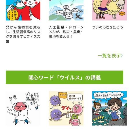
発がん性物質を減ら
人工衛星・ドローン
ウシの心理を知ろう
し、生活習慣病のリス
×AIが、防災・農業・
クを減らすビフィズス
環境を変える！
菌
一覧を表示
関心ワード「ウイルス」の講義