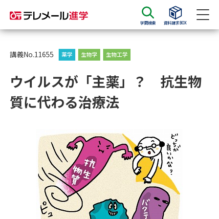
学問検索
資料請求BOX
資料請求
資料検索
講義No.11655
薬学
生物学
生物工学
ウイルスが「主薬」？ 抗生物
大学・短大の資料種類から請求
質に代わる治療法
大学パンフ
学部・学科パンフ
総合型選抜・学校推薦型選抜 募
大学入学共通テスト利用選抜の
集要項＆願書
募集要項＆願書
過去問題集
大学・短大以外の資料から請求