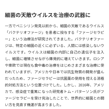
データサイエンス特集
奨学金・特待生制度特集
細菌の天敵ウイルスを治療の武器に
デジタルパンフレット
進路の３択
一方でペニシリン発見以前から、細菌の天敵であるウイルス
「バクテリオファージ」を患者に投与する「ファージセラピ
新学年スタート号特集ページ
新学年スタート号特集ページ
ー」という治療法が研究されてきました。バクテリオファー
（高3生用）
（高2生用）
ジは、特定の細菌の近くに必ずいる、人間には感染しないウ
SELFBRAND特集ページ
イルスです。ウイルスは細菌の内部に自己の遺伝子を注入
し、細菌に増殖させながら爆発的に増えていきます。ロシア
オープンキャンパスなどを調べる
や東欧では現在も食中毒の治療をはじめさまざまな治療に使
われていますが、アメリカや日本では抗生物質の開発が盛ん
オープンキャンパス検索
実施プログラムから探す
だったため、ファージセラピーは抗菌薬の使用を控える消極
的対処方法という位置づけでした。しかし、2016年、アメリ
来場型・Web型イベント特集
夢ナビライブ
カで、感染症で重篤になった研究者トム・パターソン氏がフ
ァージセラピーを受け完治したことで、世界的に細菌との闘
い方を見直す機運が高まりました。