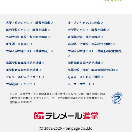
大学・短大のパンフ・願書を請求 ＞
オープンキャンパス検索 ＞
専門学校のパンフ・願書を請求 ＞
大学院のパンフ・願書を請求 ＞
外国大学日本校・留学関連機関 ＞
新聞奨学会・進学情報誌 ＞
新生活・部屋探し ＞
進学塾・予備校、高卒認定予備校 ＞
大学入学共通テスト「受験案内」 ＞
大学入学共通テスト「受験上の配慮案内」
＞
高等学校卒業程度認定試験 ＞
幼稚園教員資格認定試験 ＞
小学校教員資格認定試験 ＞
高等学校（情報）教員資格認定試験 ＞
テレメールお支払いサイト ＞
Ｑ＆Ａ よくあるご質問 ＞
大学進学IDについて ＞
ユーザーサポート ＞
テレメール進学サイトを管理運営する株式会社フロムページは、個人情報を適切
に取り扱う企業としてプライバシーマークの使用を認められた認定事業者です。
登録番号 10860126
(C) 2002-2026 Frompage.Co.,Ltd.