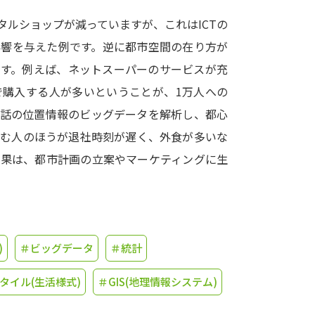
タルショップが減っていますが、これはICTの
学問発見
影響を与えた例です。逆に都市空間の在り方が
ます。例えば、ネットスーパーのサービスが充
大学で学びたい学問発見
で購入する人が多いということが、1万人への
電話の位置情報のビッグデータを解析し、都心
学問のミニ講義「夢ナビ講義」
学問分
住む人のほうが退社時刻が遅く、外食が多いな
結果は、都市計画の立案やマーケティングに生
ユーザーサポート
Ｑ＆Ａ よくあるご質問
大学進学IDにつ
)
＃ビッグデータ
＃統計
資料の料金の
お支払いについて
受付内容
個人情報取扱規定
特定商取引表記
お
タイル(生活様式)
＃GIS(地理情報システム)
受験情報リンク