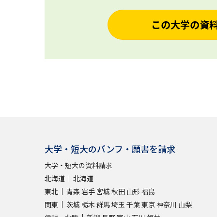
この大学の資
大学・短大のパンフ・願書を請求
大学・短大の資料請求
北海道
北海道
東北
青森
岩手
宮城
秋田
山形
福島
関東
茨城
栃木
群馬
埼玉
千葉
東京
神奈川
山梨