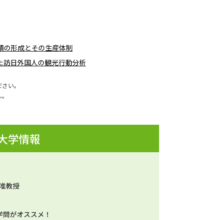
積の形成とその生産体制
た訪日外国人の観光行動分析
ださい。
ん。
 大学情報
 准教授
学問がオススメ！