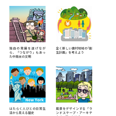
べる
ムから探す
ライブ
独自の発展を遂げなが
全く新しい農村地域の｢創
ら、「つながり」もあっ
生計画」を考えよう
た中南米の文明
資料検索
う
先輩が入学を決めた理由
役立ちガイド
はたらく人びとの日常生
風景をデザインする「ラ
活から見える歴史
ンドスケープ・アーキテ