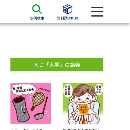
学問検索
資料請求BOX
資料検索
求
同じ「大学」の講義
願書
＆願書
過去問題集
求
留学・進学関連、塾・予備校