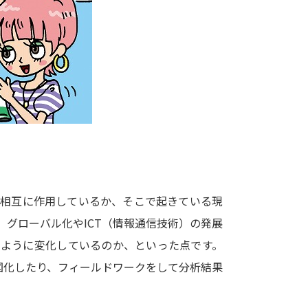
大学入学共通テスト「受験案内」の請求
大学入学共通テスト「受験上の配慮案内
幼稚園教員資格認定試験
小学校教員資
高等学校（情報）教員資格認定試験
大学研究
大学で学べる内容や特徴を調
に相互に作用しているか、そこで起きている現
グローバル化やICT（情報通信技術）の発展
新増設大学・学部・学科特集
国際・グ
のように変化しているのか、といった点です。
データサイエンス特集
奨学金・特待生
図化したり、フィールドワークをして分析結果
進路の３択
新学年スタート号特集ペー
新学年スタート号特集ページ（高2生用