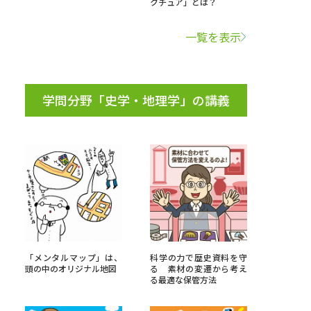
クチュア」とは？
学問検索
一覧を表示
学問分野「史学・地理学」の講義
野解説
学問の教科書
夢ナビライブ
いて
このサイトについて
・発送状況の確認
テレメール
お支払いサイト
「メンタルマップ」は、
科学の力で歴史資料を守
頭の中のオリジナル地図
る 素材の変遷から考え
問合せ先
テレメール進学カタログ
訂正のご案内
る最適な保管方法