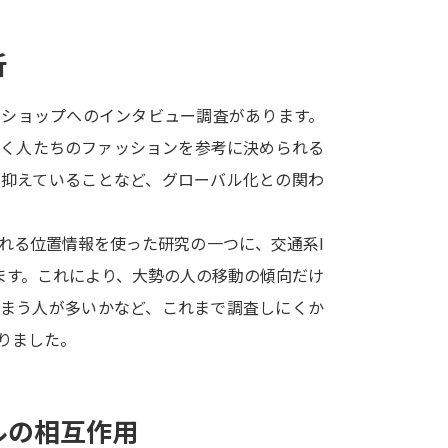
SELFBRAND特集ページ
析
オープンキャンパスなどを調
ルショップへのインタビュー調査があります。
オープンキャンパス検索
実施プログラ
歩く人たちのファッションを参考に決められる
来場型・Web型イベント特集
夢ナビ
を抑えていることなど、グローバル化との関わ
れる位置情報を使った研究の一つに、交通系I
受験準備
ます。これにより、大勢の人の移動の傾向だけ
しまう人が多いかなど、これまで調査しにくか
志望校・出願校を調べる
りました。
併願校選び
受験スケジュールを立てよ
テレメール全国一斉進学調査
新生活お
ルの相互作用