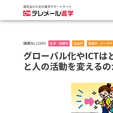
高校生のための進学サポートサイト
講義No.11693
史学・地理学
社会学
情報学・データサ
グローバル化やICT
と人の活動を変えるの