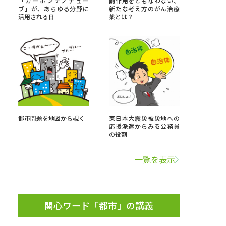
「カーボンナノチュー
副作用をともなわない、
ブ」が、あらゆる分野に
新たな考え方のがん治療
活用される日
薬とは？
」の請求
高等学校卒業程度認定試験
格認定試験
大学検索
都市問題を地図から覗く
東日本大震災被災地への
応援派遣からみる公務員
の役割
べる
一覧を表示
ローバルに強い大学特集
制度特集
デジタルパンフレット
ジ（高3生用）
関心ワード「都市」の講義
）