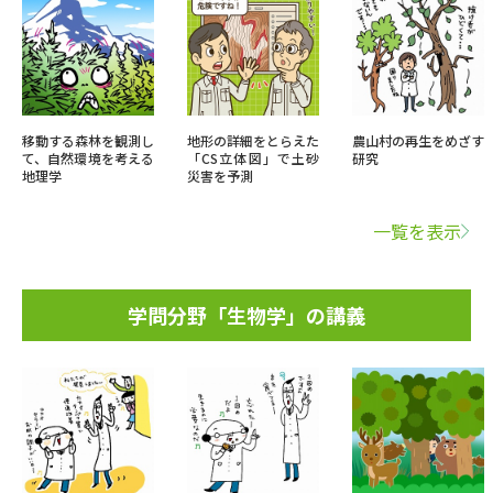
移動する森林を観測し
地形の詳細をとらえた
農山村の再生をめざす
て、自然環境を考える
「CS立体図」で土砂
研究
地理学
災害を予測
一覧を表示
学問分野「生物学」の講義