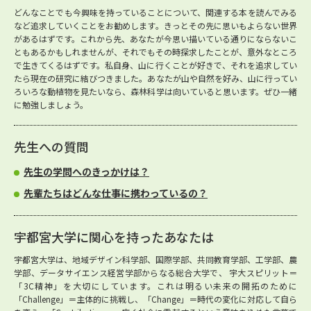
どんなことでも今興味を持っていることについて、関連する本を読んでみる
など追求していくことをお勧めします。きっとその先に思いもよらない世界
があるはずです。これから先、あなたが今思い描いている通りにならないこ
ともあるかもしれませんが、それでもその時探求したことが、意外なところ
で生きてくるはずです。私自身、山に行くことが好きで、それを追求してい
たら現在の研究に結びつきました。あなたが山や自然を好み、山に行ってい
ろいろな動植物を見たいなら、森林科学は向いていると思います。ぜひ一緒
に勉強しましょう。
先生への質問
先生の学問へのきっかけは？
先輩たちはどんな仕事に携わっているの？
宇都宮大学に関心を持ったあなたは
宇都宮大学は、地域デザイン科学部、国際学部、共同教育学部、工学部、農
学部、データサイエンス経営学部からなる総合大学で、 宇大スピリット＝
「3C精神」を大切にしています。これは明るい未来の開拓のために
「Challenge」＝主体的に挑戦し、「Change」＝時代の変化に対応して自ら