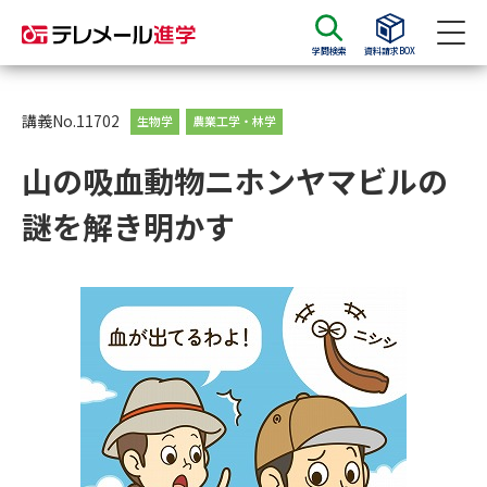
学問検索
資料請求BOX
資料請求
資料検索
講義No.11702
生物学
農業工学・林学
山の吸血動物ニホンヤマビルの
大学・短大の資料種類から請求
謎を解き明かす
大学パンフ
学部・学科パンフ
総合型選抜・学校推薦型選抜 募
大学入学共通テスト利用選抜の
集要項＆願書
募集要項＆願書
過去問題集
大学・短大以外の資料から請求