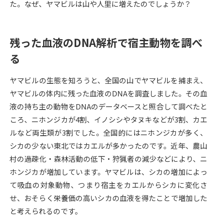
た。なぜ、ヤマビルは山や人里に増えたのでしょうか？
データサイエンス特集
奨学金・特待生制度特集
残った血液のDNA解析で宿主動物を調べ
デジタルパンフレット
進路の３択
る
新学年スタート号特集ページ
新学年スタート号特集ページ
（高3生用）
（高2生用）
ヤマビルの生態を知ろうと、全国の山でヤマビルを捕まえ、
ヤマビルの体内に残った血液のDNAを調査しました。その血
SELFBRAND特集ページ
液の持ち主の動物をDNAのデータベースと照合して調べたと
ころ、ニホンジカが4割、イノシシやタヌキなどが3割、カエ
オープンキャンパスなどを調べる
ルなど両生類が3割でした。全国的にはニホンジカが多く、
シカの少ない東北ではカエルが多かったのです。近年、農山
オープンキャンパス検索
実施プログラムから探す
村の過疎化・森林活動の低下・狩猟者の減少などにより、ニ
ホンジカが増加しています。ヤマビルは、シカの増加によっ
来場型・Web型イベント特集
夢ナビライブ
て吸血の対象動物、つまり宿主をカエルからシカに変化さ
せ、おそらく栄養価の高いシカの血液を得たことで増加した
と考えられるのです。