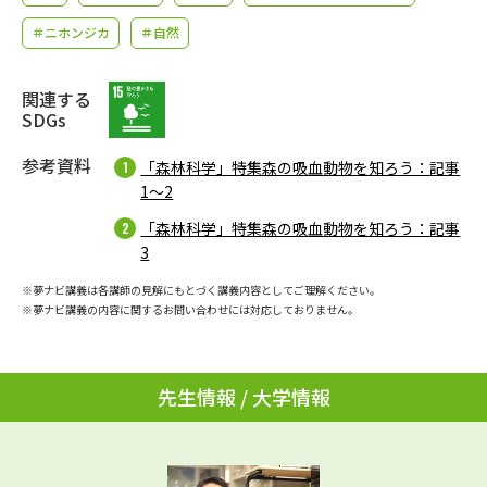
学問のミニ講義「夢ナビ講義」
学問分野解説
＃ニホンジカ
＃自然
学問の教科書
夢ナビライブ
関連する
SDGs
ユーザーサポート
参考資料
「森林科学」特集森の吸血動物を知ろう：記事
Ｑ＆Ａ よくあるご質問
大学進学IDについて
1～2
「森林科学」特集森の吸血動物を知ろう：記事
資料の料金の
受付内容・発送状況の確認
3
お支払いについて
※夢ナビ講義は各講師の見解にもとづく講義内容としてご理解ください。
テレメール
個人情報取扱規定
※夢ナビ講義の内容に関するお問い合わせには対応しておりません。
お支払いサイト
テレメール進学カタログ
特定商取引表記
訂正のご案内
先生情報 / 大学情報