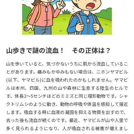
専門学校の資料請求
大学院の資料請求
大学入学共通テスト「受験案
留学・進学関連、塾・予備校
内」の請求
大学入学共通テスト「受験上の
高等学校卒業程度認定試験
配慮案内」の請求
山歩きで謎の流血！ その正体は？
幼稚園教員資格認定試験
小学校教員資格認定試験
山を歩いていると、気づかないうちに肌から流血しているこ
高等学校（情報）教員資格認定
試験
とがあります。痛みもかゆみもない場合は、ニホンヤマビル
(以下、ヤマビル)に血を吸われたのかもしれません。ヤマビ
ルは本州、四国、九州の山や森林に生息する陸生のヒルで
大学研究
大学検索
す。体長2～5センチほどのミミズと同じ環形動物です。シャ
クトリムシのように動き、動物の呼吸や体温を感知して接近
します。吸血する時に血液の凝固を抑える物質を出すので、
大学で学べる内容や特徴を調べる
去った後も流血が続くのです。最近、ヤマビルが山や人里で
国際・グローバルに強い大学特
多く見られるようになり、人が吸血される被害が増えまし
新増設大学・学部・学科特集
集