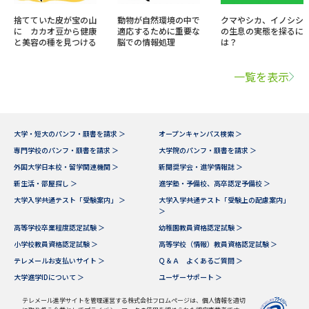
捨てていた皮が宝の山
動物が自然環境の中で
クマやシカ、イノシシ
に カカオ豆から健康
適応するために重要な
の生息の実態を探るに
と美容の種を見つける
脳での情報処理
は？
一覧を表示
大学・短大のパンフ・願書を請求 ＞
オープンキャンパス検索 ＞
専門学校のパンフ・願書を請求 ＞
大学院のパンフ・願書を請求 ＞
外国大学日本校・留学関連機関 ＞
新聞奨学会・進学情報誌 ＞
新生活・部屋探し ＞
進学塾・予備校、高卒認定予備校 ＞
大学入学共通テスト「受験案内」 ＞
大学入学共通テスト「受験上の配慮案内」
＞
高等学校卒業程度認定試験 ＞
幼稚園教員資格認定試験 ＞
小学校教員資格認定試験 ＞
高等学校（情報）教員資格認定試験 ＞
テレメールお支払いサイト ＞
Ｑ＆Ａ よくあるご質問 ＞
大学進学IDについて ＞
ユーザーサポート ＞
テレメール進学サイトを管理運営する株式会社フロムページは、個人情報を適切