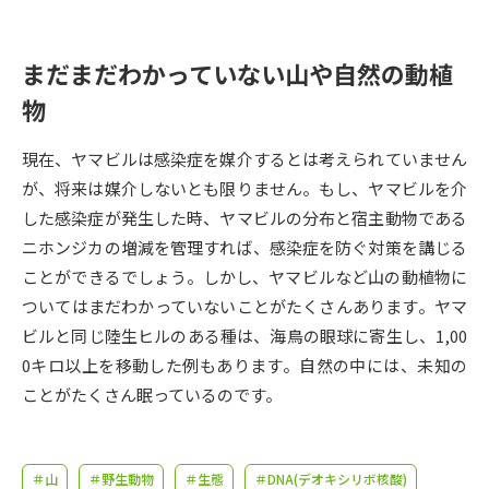
受験準備
資料検索
まだまだわかっていない山や自然の動植
志望校・出願校を調べる
物
併願校選び
受験スケジュールを立てよう
現在、ヤマビルは感染症を媒介するとは考えられていません
が、将来は媒介しないとも限りません。もし、ヤマビルを介
先輩が入学を決めた理由
テレメール全国一斉進学調査
した感染症が発生した時、ヤマビルの分布と宿主動物である
ニホンジカの増減を管理すれば、感染症を防ぐ対策を講じる
新生活お役立ちガイド
ことができるでしょう。しかし、ヤマビルなど山の動植物に
ついてはまだわかっていないことがたくさんあります。ヤマ
ビルと同じ陸生ヒルのある種は、海鳥の眼球に寄生し、1,00
学問発見
学問検索
0キロ以上を移動した例もあります。自然の中には、未知の
ことがたくさん眠っているのです。
大学で学びたい学問発見
＃山
＃野生動物
＃生態
＃DNA(デオキシリボ核酸)