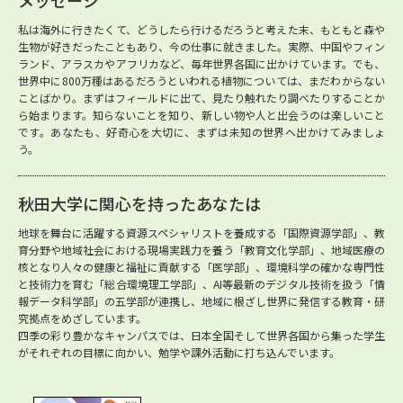
メッセージ
私は海外に行きたくて、どうしたら行けるだろうと考えた末、もともと森や
生物が好きだったこともあり、今の仕事に就きました。実際、中国やフィン
ランド、アラスカやアフリカなど、毎年世界各国に出かけています。でも、
世界中に800万種はあるだろうといわれる植物については、まだわからない
ことばかり。まずはフィールドに出て、見たり触れたり調べたりすることか
ら始まります。知らないことを知り、新しい物や人と出会うのは楽しいこと
です。あなたも、好奇心を大切に、まずは未知の世界へ出かけてみましょ
う。
秋田大学に関心を持ったあなたは
地球を舞台に活躍する資源スペシャリストを養成する「国際資源学部」、教
育分野や地域社会における現場実践力を養う「教育文化学部」、地域医療の
核となり人々の健康と福祉に貢献する「医学部」、環境科学の確かな専門性
と技術力を育む「総合環境理工学部」、AI等最新のデジタル技術を扱う「情
報データ科学部」の五学部が連携し、地域に根ざし世界に発信する教育・研
究拠点をめざしています。
四季の彩り豊かなキャンパスでは、日本全国そして世界各国から集った学生
がそれぞれの目標に向かい、勉学や課外活動に打ち込んでいます。