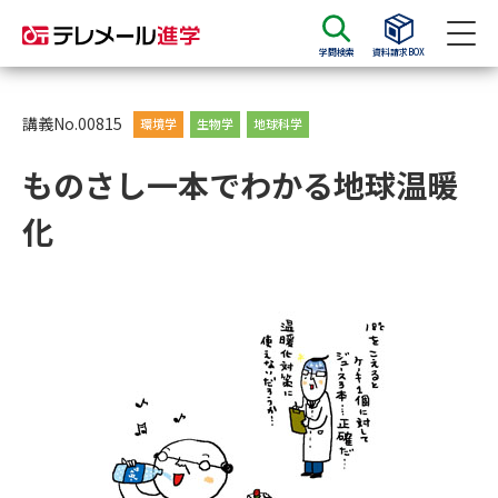
学問検索
資料請求BOX
資料請求
資料検索
講義No.00815
環境学
生物学
地球科学
ものさし一本でわかる地球温暖
大学・短大の資料種類から請求
化
大学パンフ
学部・学科パンフ
総合型選抜・学校推薦型選抜 募
大学入学共通テスト利用選抜の
集要項＆願書
募集要項＆願書
過去問題集
大学・短大以外の資料から請求