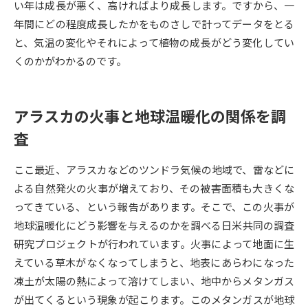
い年は成長が悪く、高ければより成長します。ですから、一
年間にどの程度成長したかをものさしで計ってデータをとる
データサイエンス特集
奨学金・特待生制度特集
と、気温の変化やそれによって植物の成長がどう変化してい
くのかがわかるのです。
デジタルパンフレット
進路の３択
新学年スタート号特集ページ
新学年スタート号特集ページ
（高3生用）
（高2生用）
アラスカの火事と地球温暖化の関係を調
査
SELFBRAND特集ページ
ここ最近、アラスカなどのツンドラ気候の地域で、雷などに
オープンキャンパスなどを調べる
よる自然発火の火事が増えており、その被害面積も大きくな
ってきている、という報告があります。そこで、この火事が
オープンキャンパス検索
実施プログラムから探す
地球温暖化にどう影響を与えるのかを調べる日米共同の調査
研究プロジェクトが行われています。火事によって地面に生
来場型・Web型イベント特集
夢ナビライブ
えている草木がなくなってしまうと、地表にあらわになった
凍土が太陽の熱によって溶けてしまい、地中からメタンガス
が出てくるという現象が起こります。このメタンガスが地球