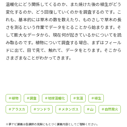
受験準備
資料検索
温暖化にどう関係してくるのか、また焼けた後の植生がどう
変化するのか、どう回復していくのかを調査するのです。こ
れも、基本的には草木の数を数えたり、ものさしで草木の長
志望校・出願校を調べる
さを測るという作業でデータをとることから始まります。そ
して膨大なデータから、現在何が起きているかについてを読
併願校選び
受験スケジュールを立てよう
み取るのです。植物について調査する場合、まずはフィール
ドに出て、目で見て、触れて、データをとります。そこから
先輩が入学を決めた理由
テレメール全国一斉進学調査
さまざまなことがわかってきます。
新生活お役立ちガイド
学問発見
学問検索
＃植物
＃調査
＃地球温暖化
＃気温
＃植生
＃アラスカ
＃ツンドラ
＃メタンガス
＃山
＃自然発火
大学で学びたい学問発見
※夢ナビ講義は各講師の見解にもとづく講義内容としてご理解ください。