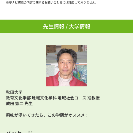
学問のミニ講義「夢ナビ講義」
学問分野解説
※夢ナビ講義の内容に関するお問い合わせには対応しておりません。
学問の教科書
夢ナビライブ
先生情報 / 大学情報
ユーザーサポート
Ｑ＆Ａ よくあるご質問
大学進学IDについて
資料の料金の
受付内容・発送状況の確認
お支払いについて
テレメール
個人情報取扱規定
お支払いサイト
秋田大学
教育文化学部 地域文化学科 地域社会コース 准教授
テレメール進学カタログ
特定商取引表記
訂正のご案内
成田 憲二 先生
興味が湧いてきたら、この学問がオススメ！