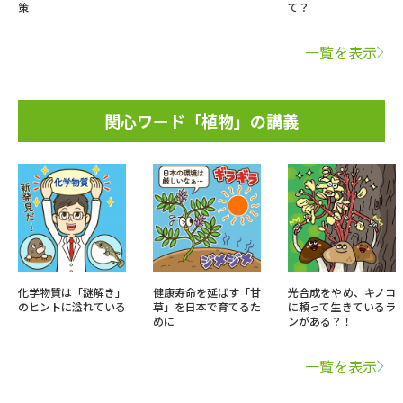
策
て？
一覧を表示
関心ワード「植物」の講義
化学物質は「謎解き」
健康寿命を延ばす「甘
光合成をやめ、キノコ
のヒントに溢れている
草」を日本で育てるた
に頼って生きているラ
めに
ンがある？！
一覧を表示