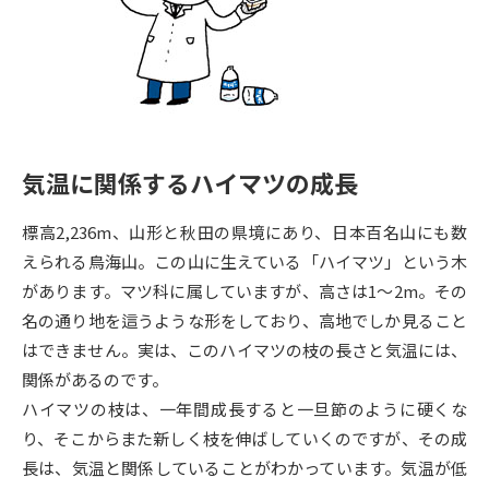
専門学校の資料請求
大学院の資料請求
大学入学共通テスト「受験案
留学・進学関連、塾・予備校
内」の請求
大学入学共通テスト「受験上の
高等学校卒業程度認定試験
配慮案内」の請求
気温に関係するハイマツの成長
幼稚園教員資格認定試験
小学校教員資格認定試験
標高2,236m、山形と秋田の県境にあり、日本百名山にも数
高等学校（情報）教員資格認定
試験
えられる鳥海山。この山に生えている「ハイマツ」という木
があります。マツ科に属していますが、高さは1～2m。その
名の通り地を這うような形をしており、高地でしか見ること
大学研究
大学検索
はできません。実は、このハイマツの枝の長さと気温には、
関係があるのです。
ハイマツの枝は、一年間成長すると一旦節のように硬くな
大学で学べる内容や特徴を調べる
り、そこからまた新しく枝を伸ばしていくのですが、その成
国際・グローバルに強い大学特
長は、気温と関係していることがわかっています。気温が低
新増設大学・学部・学科特集
集