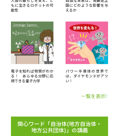
人間の暮らしを支え、と
自由な貿易は、発展途上
もに生きるロボットの可
国にどのような影響を与
能性
えるか
」の請求
高等学校卒業程度認定試験
格認定試験
大学検索
電子を知れば物質がわか
パワー半導体の世界で
る！ あらゆる分野に応
は、ダイヤモンドがアツ
用できる量子力学
い！
べる
一覧を表示
ローバルに強い大学特集
制度特集
デジタルパンフレット
ジ（高3生用）
関心ワード「自治体(地方自治体・
地方公共団体)」の講義
）