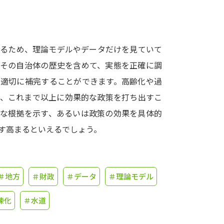
学問発見
するため、理論モデルやデータだけを見ていて
大学で学びたい学問発見
やその自治体の歴史を含めて、実態を正確に調
を適切に補完することができます。高齢化や過
学問のミニ講義「夢ナビ講義」
学問分
は、これまで以上に効果的な政策を打ち出すこ
的な根拠を示す、あるいは政策の効果を具体的
す高まるといえるでしょう。
ユーザーサポート
Ｑ＆Ａ よくあるご質問
大学進学IDにつ
＃地方
＃財政
＃データ
＃理論モデル
資料の料金の
お支払いについて
受付内容
個人情報取扱規定
特定商取引表記
お
疎化
＃水道
受験情報リンク