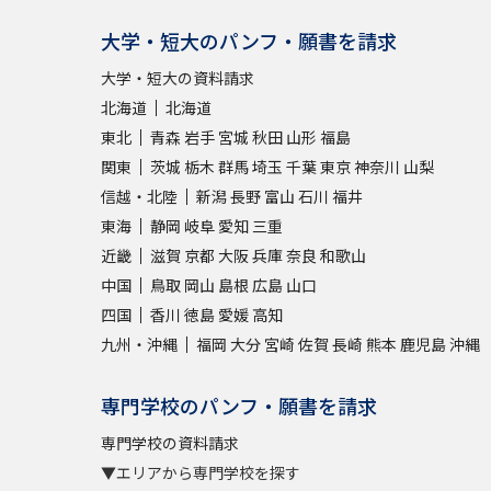
大学・短大のパンフ・願書を請求
大学・短大の資料請求
北海道
北海道
東北
青森
岩手
宮城
秋田
山形
福島
関東
茨城
栃木
群馬
埼玉
千葉
東京
神奈川
山梨
信越・北陸
新潟
長野
富山
石川
福井
東海
静岡
岐阜
愛知
三重
近畿
滋賀
京都
大阪
兵庫
奈良
和歌山
中国
鳥取
岡山
島根
広島
山口
四国
香川
徳島
愛媛
高知
九州・沖縄
福岡
大分
宮崎
佐賀
長崎
熊本
鹿児島
沖縄
専門学校のパンフ・願書を請求
専門学校の資料請求
▼エリアから専門学校を探す