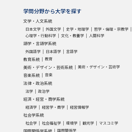
学問分野から大学を探す
文学・人文系統
日本文学
外国文学
史学・地理学
哲学・倫理・宗教学
心理学・行動科学
文化・教養学
人間科学
語学・言語学系統
外国語学
日本語学
言語学
教育
教育系統
美術・デザイン・芸術学
美術・デザイン・芸術系統
音楽
音楽系統
法律・政治系統
法学
政治学
経済・経営・商学系統
経済学
経営学・商学
経営情報学
社会学系統
社会学
社会福祉学
環境学
観光学
マスコミ学
国際関係学
国際関係学系統