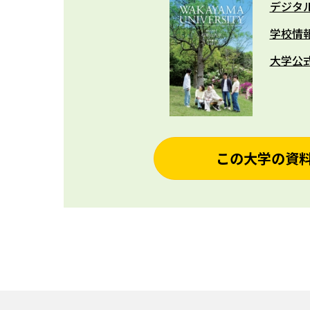
デジタ
学校情
大学公
この大学の資