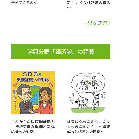
予測できるのか
新しい公会計制度の導入
～
学問検索
一覧を表示
学問分野「経済学」の講義
野解説
学問の教科書
夢ナビライブ
いて
このサイトについて
・発送状況の確認
テレメール
お支払いサイト
これからの国際開発協力
格差は必要なのか、なく
問合せ先
テレメール進学カタログ
訂正のご案内
―持続可能な開発と気候
すべきなのか？ ～経済
危機への対応―
成長と格差との関係～