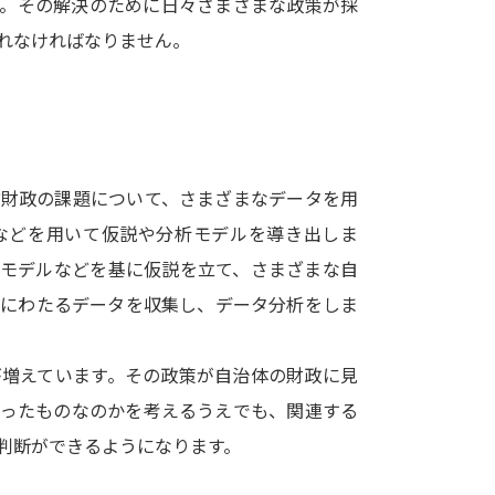
す。その解決のために日々さまざまな政策が採
SELFBRAND特集ページ
れなければなりません。
オープンキャンパスなどを調
オープンキャンパス検索
実施プログラ
来場型・Web型イベント特集
夢ナビ
方財政の課題について、さまざまなデータを用
などを用いて仮説や分析モデルを導き出しま
論モデルなどを基に仮説を立て、さまざまな自
受験準備
岐にわたるデータを収集し、データ分析をしま
志望校・出願校を調べる
が増えています。その政策が自治体の財政に見
倣ったものなのかを考えるうえでも、関連する
併願校選び
受験スケジュールを立てよ
判断ができるようになります。
テレメール全国一斉進学調査
新生活お