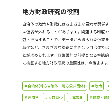
地方財政研究の役割
自治体の政策や財政にはさまざまな要素が関係
は仮説が外れることがあります。関連する制度
査・把握することで、データから得られた仮説
疎化など、さまざまな課題に向き合う自治体で
とが求められます。政策設計の前提となる客観
に検証する地方財政研究の重要性は、今後ますま
＃自治体(地方自治体・地方公共団体)
＃政策
＃経済学
＃人口減少
＃高齢化
＃過疎・過