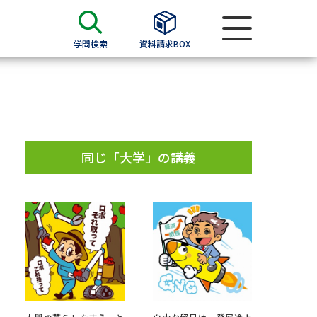
学問検索
資料請求BOX
資料検索
求
同じ「大学」の講義
願書
＆願書
過去問題集
求
留学・進学関連、塾・予備校