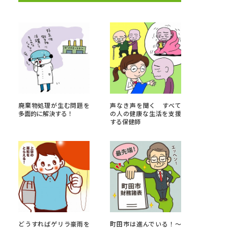
べる
ムから探す
ライブ
廃棄物処理が生む問題を
声なき声を聞く すべて
多面的に解決する！
の人の健康な生活を支援
する保健師
資料検索
う
先輩が入学を決めた理由
役立ちガイド
どうすればゲリラ豪雨を
町田市は進んでいる！～