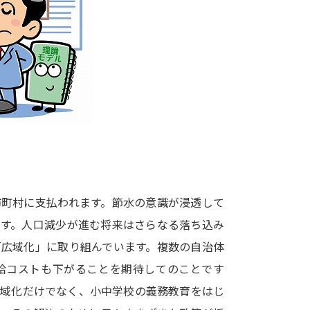
大学入学共通テスト「受験案内」の請求
大学入学共通テスト「受験上の配慮案内
幼稚園教員資格認定試験
小学校教員資
高等学校（情報）教員資格認定試験
大学研究
大学で学べる内容や特徴を調
市町村に支払われます。節水の意識が浸透して
ます。人口減少が進む将来はさらなる落ち込み
新増設大学・学部・学科特集
国際・グ
「広域化」に取り組んでいます。複数の自治体
データサイエンス特集
奨学金・特待生
給コストも下がることを期待してのことです
進路の３択
新学年スタート号特集ペー
広域化だけでなく、小中学校の義務教育をはじ
新学年スタート号特集ページ（高2生用