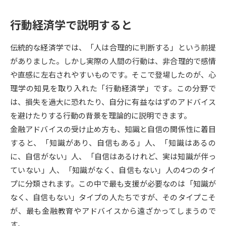
データサイエンス特集
行動経済学で説明すると
奨学金・特待生制度特集
伝統的な経済学では、「人は合理的に判断する」という前提
デジタルパンフレット
進路の３択
がありました。しかし実際の人間の行動は、非合理的で感情
新学年スタート号特集ページ
新学年スタート号特集ページ
や直感に左右されやすいものです。そこで登場したのが、心
（高3生用）
（高2生用）
理学の知見を取り入れた「行動経済学」です。この分野で
は、損失を過大に恐れたり、自分に有益なはずのアドバイス
SELFBRAND特集ページ
を避けたりする行動の背景を理論的に説明できます。
金融アドバイスの受け止め方も、知識と自信の関係性に着目
オープンキャンパスなどを調べる
すると、「知識があり、自信もある」人、「知識はあるの
に、自信がない」人、「自信はあるけれど、実は知識が伴っ
オープンキャンパス検索
実施プログラムから探す
ていない」人、「知識がなく、自信もない」人の4つのタイ
プに分類されます。この中で最も支援が必要なのは「知識が
来場型・Web型イベント特集
夢ナビライブ
なく、自信もない」タイプの人たちですが、そのタイプこそ
が、最も金融教育やアドバイスから遠ざかってしまうので
す。