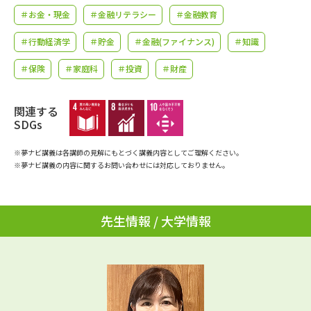
学問のミニ講義「夢ナビ講義」
学問分野解説
＃お金・現金
＃金融リテラシー
＃金融教育
＃行動経済学
＃貯金
＃金融(ファイナンス)
＃知識
学問の教科書
夢ナビライブ
＃保険
＃家庭科
＃投資
＃財産
ユーザーサポート
関連する
Ｑ＆Ａ よくあるご質問
大学進学IDについて
SDGs
資料の料金の
※夢ナビ講義は各講師の見解にもとづく講義内容としてご理解ください。
受付内容・発送状況の確認
お支払いについて
※夢ナビ講義の内容に関するお問い合わせには対応しておりません。
テレメール
個人情報取扱規定
お支払いサイト
先生情報 / 大学情報
テレメール進学カタログ
特定商取引表記
訂正のご案内