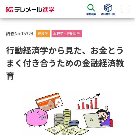
学問検索
資料請求BOX
資料請求
資料検索
講義No.15324
経済学
心理学・行動科学
行動経済学から見た、お金とう
大学・短大の資料種類から請求
まく付き合うための金融経済教
大学パンフ
学部・学科パンフ
育
総合型選抜・学校推薦型選抜 募
大学入学共通テスト利用選抜の
集要項＆願書
募集要項＆願書
過去問題集
大学・短大以外の資料から請求