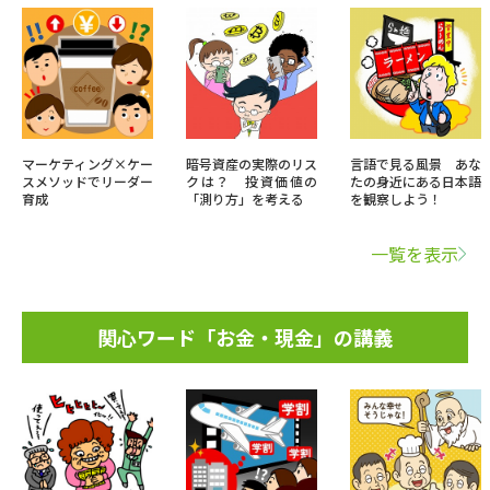
マーケティング×ケー
暗号資産の実際のリス
言語で見る風景 あな
スメソッドでリーダー
クは？ 投資価値の
たの身近にある日本語
育成
「測り方」を考える
を観察しよう！
一覧を表示
関心ワード「お金・現金」の講義