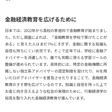
受験準備
資料検索
金融経済教育を広げるために
志望校・出願校を調べる
日本では、2022年から高校の家庭科で金融教育が始まりまし
併願校選び
受験スケジュールを立てよう
た。ただし調査によれば、「金融教育を学校で受けたことが
ある」と答えた人はまだ7％にすぎず、金融に関する知識も
先輩が入学を決めた理由
テレメール全国一斉進学調査
自信も持ちにくい状況です。そこで近年では、学校に金融ア
ドバイザーを派遣したり、誰でも気軽に使える学習ツールの
新生活お役立ちガイド
整備が進められています。具体的には、特定の金融機関に所
属しない独立系アドバイザーの認定制度を設けたり、AIを用
いたロボアドバイザーを普及させたりすることで、金融経済
学問発見
学問検索
教育のすそ野を広げているのです。知識と自信を持った上で
お金と向き合えるような社会の実現のために、行動経済学の
知見を取り入れた金融経済教育が進んでいます。
大学で学びたい学問発見