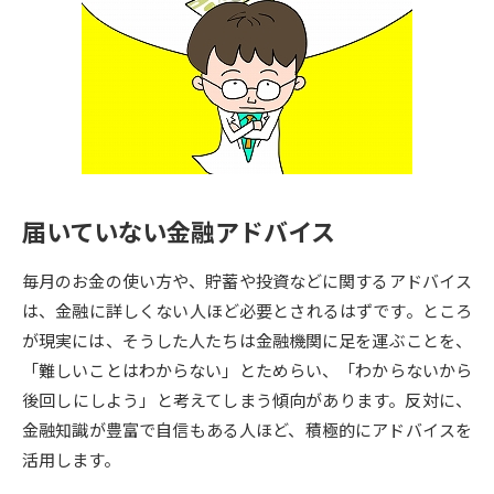
専門学校の資料請求
大学院の資料請求
大学入学共通テスト「受験案
留学・進学関連、塾・予備校
内」の請求
大学入学共通テスト「受験上の
高等学校卒業程度認定試験
配慮案内」の請求
幼稚園教員資格認定試験
小学校教員資格認定試験
届いていない金融アドバイス
高等学校（情報）教員資格認定
試験
毎月のお金の使い方や、貯蓄や投資などに関するアドバイス
は、金融に詳しくない人ほど必要とされるはずです。ところ
大学研究
大学検索
が現実には、そうした人たちは金融機関に足を運ぶことを、
「難しいことはわからない」とためらい、「わからないから
後回しにしよう」と考えてしまう傾向があります。反対に、
大学で学べる内容や特徴を調べる
金融知識が豊富で自信もある人ほど、積極的にアドバイスを
活用します。
国際・グローバルに強い大学特
新増設大学・学部・学科特集
集