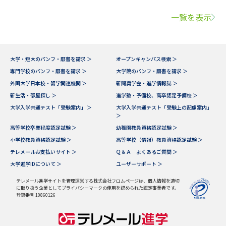
一覧を表示
大学・短大のパンフ・願書を請求 ＞
オープンキャンパス検索 ＞
専門学校のパンフ・願書を請求 ＞
大学院のパンフ・願書を請求 ＞
外国大学日本校・留学関連機関 ＞
新聞奨学会・進学情報誌 ＞
新生活・部屋探し ＞
進学塾・予備校、高卒認定予備校 ＞
大学入学共通テスト「受験案内」 ＞
大学入学共通テスト「受験上の配慮案内」
＞
高等学校卒業程度認定試験 ＞
幼稚園教員資格認定試験 ＞
小学校教員資格認定試験 ＞
高等学校（情報）教員資格認定試験 ＞
テレメールお支払いサイト ＞
Ｑ＆Ａ よくあるご質問 ＞
大学進学IDについて ＞
ユーザーサポート ＞
テレメール進学サイトを管理運営する株式会社フロムページは、個人情報を適切
に取り扱う企業としてプライバシーマークの使用を認められた認定事業者です。
登録番号 10860126