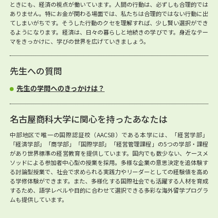
ときにも、経済の視点が働いています。人間の行動は、必ずしも合理的では
ありません。特にお金が関わる場面では、私たちは合理的ではない行動に出
てしまいがちです。そうした行動のクセを理解すれば、少し賢い選択ができ
るようになります。経済は、日々の暮らしと地続きの学びです。身近なテー
マをきっかけに、学びの世界を広げていきましょう。
先生への質問
先生の学問へのきっかけは？
名古屋商科大学に関心を持ったあなたは
中部地区で唯一の国際認証校（AACSB）である本学には、「経営学部」
「経済学部」「商学部」「国際学部」「経営管理課程」の5つの学部・課程
があり世界標準の経営教育を提供しています。国内でも数少ない、ケースメ
ソッドによる参加者中心型の授業を採用。多様な企業の意思決定を追体験す
る討論型授業で、社会で求められる実践力やリーダーとしての経験値を高め
る学修体験ができます。また、多様化する国際社会でも活躍する人材を育成
するため、語学レベルや目的に合わせて選択できる多彩な海外留学プログラ
ムも提供しています。