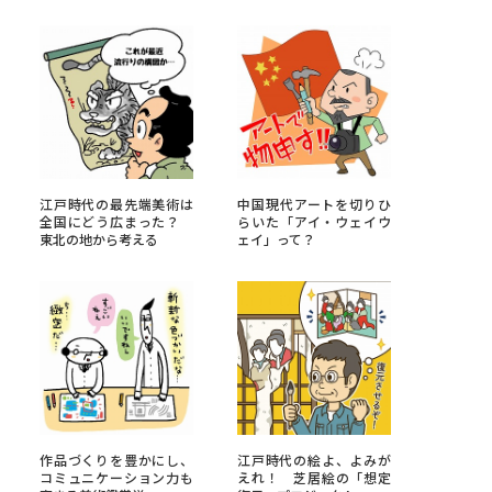
べる
ムから探す
ライブ
江戸時代の最先端美術は
中国現代アートを切りひ
全国にどう広まった？
らいた「アイ・ウェイウ
東北の地から考える
ェイ」って？
資料検索
う
先輩が入学を決めた理由
役立ちガイド
作品づくりを豊かにし、
江戸時代の絵よ、よみが
コミュニケーション力も
えれ！ 芝居絵の「想定