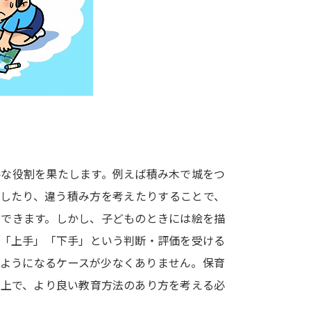
大学入学共通テスト「受験案内」の請求
大学入学共通テスト「受験上の配慮案内
幼稚園教員資格認定試験
小学校教員資
高等学校（情報）教員資格認定試験
大学研究
要な役割を果たします。例えば積み木で城をつ
大学で学べる内容や特徴を調
イしたり、違う積み方を考えたりすることで、
ができます。しかし、子どものときには絵を描
新増設大学・学部・学科特集
国際・グ
ら「上手」「下手」という判断・評価を受ける
データサイエンス特集
奨学金・特待生
つようになるケースが少なくありません。保育
進路の３択
新学年スタート号特集ペー
た上で、より良い教育方法のあり方を考える必
新学年スタート号特集ページ（高2生用