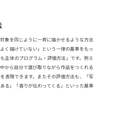
SELFBRAND特集ページ
オープンキャンパスなどを調
法
オープンキャンパス検索
実施プログラ
じ対象を同じように一斉に描かせるような方法
来場型・Web型イベント特集
夢ナビ
「よく描けていない」という一律の基準をもっ
ども主体のプログラム・評価方法」です。例え
の中から自分で選び取りながら作品をつくれる
受験準備
分を表現できます。またその評価方法も、「写
である」「香りが伝わってくる」といった基準
志望校・出願校を調べる
併願校選び
受験スケジュールを立てよ
テレメール全国一斉進学調査
新生活お