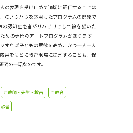
一人の表現を受け止めて適切に評価することは
学問発見
術」のノウハウを応用したプログラムの開発で
齢の認知症患者がリハビリとして絵を描いた
のための専門のアートプログラムがあります。
大学で学びたい学問発見
ンジすれば子どもの意欲を高め、かつ一人一人
学問のミニ講義「夢ナビ講義」
学問分
の成果をもとに教育現場に提言することも、保
研究の一環なのです。
ユーザーサポート
＃教師・先生・教員
＃教育
Ｑ＆Ａ よくあるご質問
大学進学IDにつ
高齢者
資料の料金の
お支払いについて
受付内容
個人情報取扱規定
特定商取引表記
お
受験情報リンク