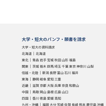
大学・短大のパンフ・願書を請求
大学・短大の資料請求
北海道
北海道
東北
青森
岩手
宮城
秋田
山形
福島
関東
茨城
栃木
群馬
埼玉
千葉
東京
神奈川
山梨
信越・北陸
新潟
長野
富山
石川
福井
東海
静岡
岐阜
愛知
三重
近畿
滋賀
京都
大阪
兵庫
奈良
和歌山
中国
鳥取
岡山
島根
広島
山口
四国
香川
徳島
愛媛
高知
九州・沖縄
福岡
大分
宮崎
佐賀
長崎
熊本
鹿児島
沖縄