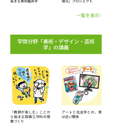
高まる美術鑑賞学
復元」プロジェクト
学問検索
一覧を表示
学問分野「美術・デザイン・芸術
学」の講義
野解説
学問の教科書
夢ナビライブ
いて
このサイトについて
・発送状況の確認
テレメール
お支払いサイト
「教師が楽しむ」ことか
アートと社会学との、実
問合せ先
テレメール進学カタログ
訂正のご案内
ら始まる図画工作科の授
は近い関係
業づくり