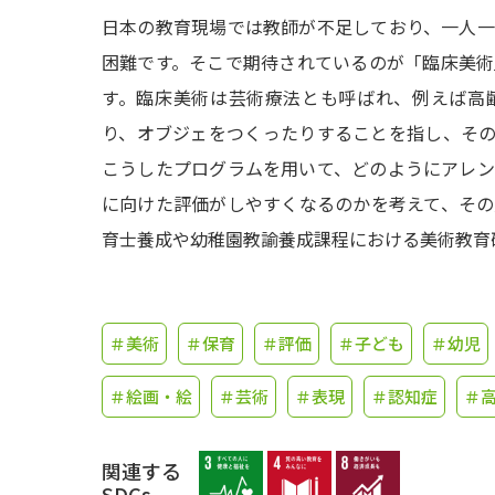
日本の教育現場では教師が不足しており、一人
困難です。そこで期待されているのが「臨床美
す。臨床美術は芸術療法とも呼ばれ、例えば高
り、オブジェをつくったりすることを指し、そ
こうしたプログラムを用いて、どのようにアレ
に向けた評価がしやすくなるのかを考えて、そ
育士養成や幼稚園教諭養成課程における美術教育
＃美術
＃保育
＃評価
＃子ども
＃幼児
＃絵画・絵
＃芸術
＃表現
＃認知症
＃
関連する
SDGs