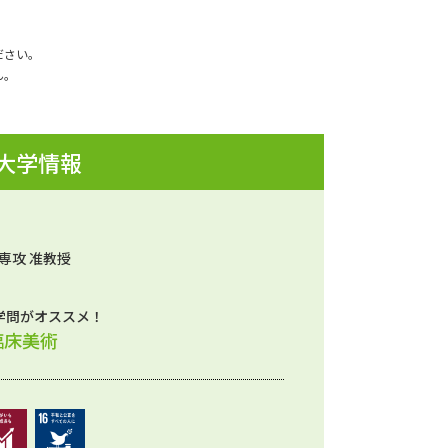
ださい。
ん。
 大学情報
専攻 准教授
学問がオススメ！
臨床美術