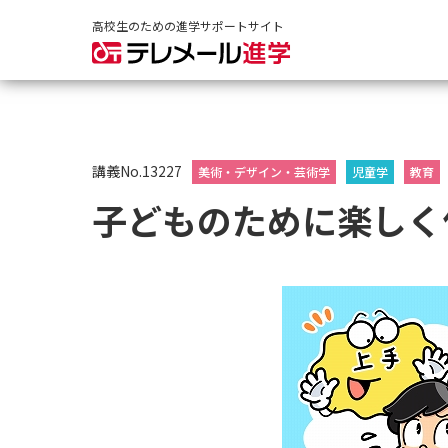
高校生のための進学サポートサイト
講義No.13227
美術・デザイン・芸術学
児童学
教育
子どものために楽しく