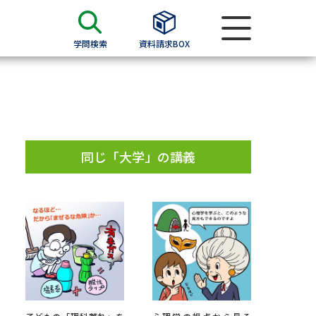
学問検索
資料請求BOX
資料検索
求
同じ「大学」の講義
願書
＆願書
過去問題集
求
留学・進学関連、塾・予備校