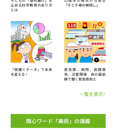
子どもの「理科離れ」を
心理学の視点から見る
止める科学教育のあり方
『千と千尋の神隠し』
とは
」の請求
高等学校卒業程度認定試験
格認定試験
大学検索
「医療×データ」で未来
救急隊、病院、民間救
を変える！
急、災害現場 命の最前
線で働く救急救命士
べる
一覧を表示
ローバルに強い大学特集
制度特集
デジタルパンフレット
ジ（高3生用）
関心ワード「美術」の講義
）